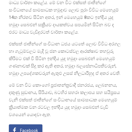
මාධ්‍ය වාර්තා කළේය. මේ වන විට එක්සත් ජාතීන්ගේ
සංවිධානයේ සාමසාධක හමුදාව ලොව පුරා විවිධ මෙහෙයුම්
14ක නිරතව සිටින අතර, ඉන් මෙහෙයුම් 8කට ඉන්දීය යුද
හමුදා සෙබළුන් සක්‍රීයව දායකත්වය සපයමින් සිටින බව ද
එරට මාධ්‍ය වැඩිදුරටත් වාර්තා කළේය.
එක්සත් ජාතීන්ගේ සංවිධාන ධජය යටතේ ලොව විවිධ අරගල
හා ගැටුම්වලට මැදි වූ ජන කොටස්වල ආරක්ෂාව තහවුරු
කිරීමට එක් වී සිටින ඉන්දීය යුද හමුදා සෙබළුන් මෙහෙයුම්
ගණනාවක් සිදු කර ඇති අතර, හමුදා බලසේනාධිපතිවරුන්,
හමුදා උපදේශකවරුන් ඇතුළු උසස් නිලධාරීහුද ඒ අතර වෙති.
මේ වන විට කොංගෝ ප්‍රජාතන්ත්‍රවාදී ජනරජය, ලෙබනනය,
දකුණු සුඩානය, සිරියාව, බටහිර සහරා කලාපය සහ සයිප්‍රසය
වැනි එක්සත් ජාතීන්ගේ සංවිධානයේ සාමසාධක මෙහෙයුම්
ක්‍රියාත්මක වන රටවල ඉන්දීය යුද හමුදා සෙබළුන් වැඩි
වශයෙන් යොදවා ඇත.
Facebook