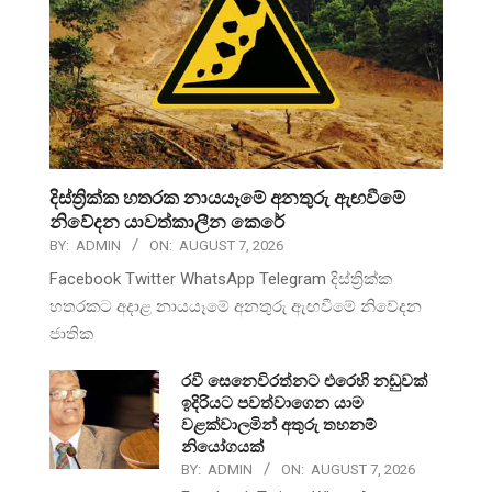
දිස්ත්‍රික්ක හතරක නායයෑමේ අනතුරු ඇඟවීමේ
නිවේදන යාවත්කාලීන කෙරේ
BY:
ADMIN
ON:
AUGUST 7, 2026
Facebook Twitter WhatsApp Telegram දිස්ත්‍රික්ක
හතරකට අදාළ නායයෑමේ අනතුරු ඇඟවීමේ නිවේදන
ජාතික
රවී සෙනෙවිරත්නට එරෙහි නඩුවක්
ඉදිරියට පවත්වාගෙන යාම
වළක්වාලමින් අතුරු තහනම්
නියෝගයක්
BY:
ADMIN
ON:
AUGUST 7, 2026