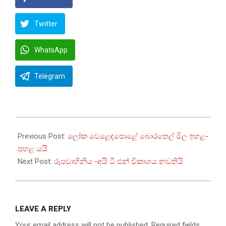
Twitter
WhatsApp
Telegram
2022-
07-
Previous Post:
ලෝක වෙළෙඳපොළේ බොරතෙල් මිල ඉහළ-
14
පහළ යයි
Next Post:
රූපවාහිනිය -අයි ටී එන් විකාශය නවතියි
LEAVE A REPLY
Your email address will not be published.
Required fields