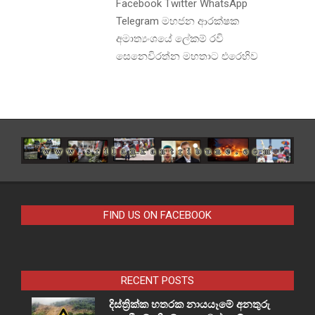
Facebook Twitter WhatsApp
Telegram මහජන ආරක්ෂක
අමාත්‍යංශයේ ලේකම් රවි
සෙනෙවිරත්න මහතාට එරෙහිව
FIND US ON FACEBOOK
RECENT POSTS
දිස්ත්‍රික්ක හතරක නායයෑමේ අනතුරු