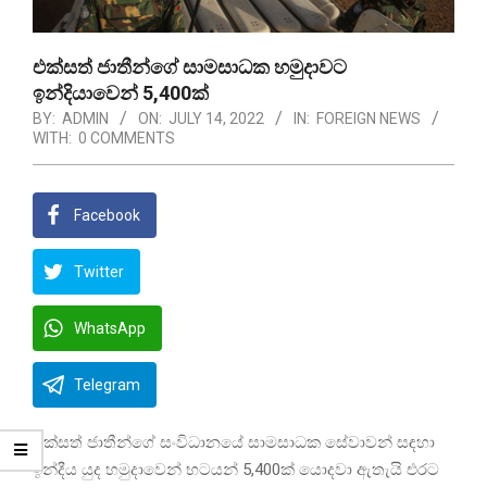
එක්සත් ජාතීන්ගේ සාමසාධක හමුදාවට
ඉන්දියාවෙන් 5,400ක්
BY:
ADMIN
ON:
JULY 14, 2022
IN:
FOREIGN NEWS
WITH:
0 COMMENTS
Facebook
Twitter
WhatsApp
Telegram
එක්සත් ජාතීන්ගේ සංවිධානයේ සාමසාධක සේවාවන් සඳහා
ඉන්දීය යුද හමුදාවෙන් භටයන් 5,400ක් යොදවා ඇතැයි එරට