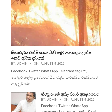
සීතාඑළිය රක්ෂිතයට ගිනි තැබූ අයෙකුට ලක්ෂ
4කට අධික දඩයක්
BY:
ADMIN
ON:
AUGUST 5, 2026
Facebook Twitter WhatsApp Telegram කඳපොළ
බෝමුරුඇල්ල ප්‍රදේශයේ සීතාඑළිය සංරක්ෂිත රක්ෂිතයට
ඇතුලුවී එම
හිටපු ඇමති අකිල විරාජ් අත්අඩංගුවට
BY:
ADMIN
ON:
AUGUST 5, 2026
Facebook Twitter WhatsApp