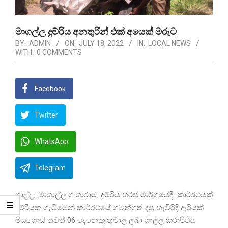
මාගල්ල දුම්රිය අනතුරින් එක් අයෙක් මරුට
BY:
ADMIN
ON:
JULY 18, 2022
IN:
LOCAL NEWS
WITH:
0 COMMENTS
Facebook
Twitter
WhatsApp
Telegram
ගාල්ල මාගාල්ල ගංගාරාම දුම්රිය හරස් මාර්ගයේදී කාර්රථයක්
දුම්රියක ගැටිමෙන් කාර්රථයේ ගමන්ගත් දස හැවිරිදි දැරියක්
මියගොස් තවත් 06 දෙනෙකු තුවාල ලබා ගාල්ල කරාපිටිය