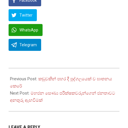
Facebook
Twitter
WhatsApp
Telegram
2022-
07-
Previous Post:
කඩුවකින් පහර දී පුද්ගලයෙක් ව ඝාතනය
18
කෙරේ
Next Post:
මහජන සෞඛ්‍ය පරීක්ෂකවරුන්ගෙන් ජනතාවට
අනතුරු ඇඟවීමක්
LEAVE A REPLY