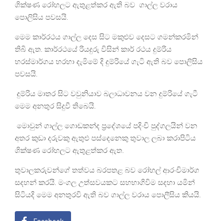
ශික්ෂණ රෝහලට ඇතුළත්කර ඇති බව ගාල්ල වරාය
පොලිසිය පවසයි.
මෙම කාර්රථය ගාල්ල දෙස සිට මකුළුව දෙසට ගමන්කරමින්
තිබි ඇත. කාර්රථයේ රියදුරු විසින් කාර් රථය දුම්රිය
හරස්මාර්ගය හරහා දැමිමේ දි දුම්රියේ ගැටි ඇති බව පොලිසිය
පවසයි.
දුම්රිය මාතර සිට වවුනියාව බලාධාවනය වන දුම්රියේ ගැටී
මෙම අනතුර සිදුවී තිබෙයි.
මොවුන් ගාල්ල ගොඩකන්ද ප්‍රදේශයේ පදිංචි පුද්ගලයින් වන
අතර කුඩා දරුවකු ඇතුළු පස්දෙනෙකු තුවාල ලබා කරාපිටිය
ශික්ෂණ රෝහලට ඇතුළත්කර ඇත.
තුවාලකරුවන්ගේ තත්වය බරපතළ බව රෝහල් ආරංචිමාර්ග
සදහන් කරයි. මංගල උත්සවයකට සහභාගිවිම සදහා යමින්
සිටියදි මෙම අනතුරවි ඇති බව ගාල්ල වරාය පොලීසිය කියයි.