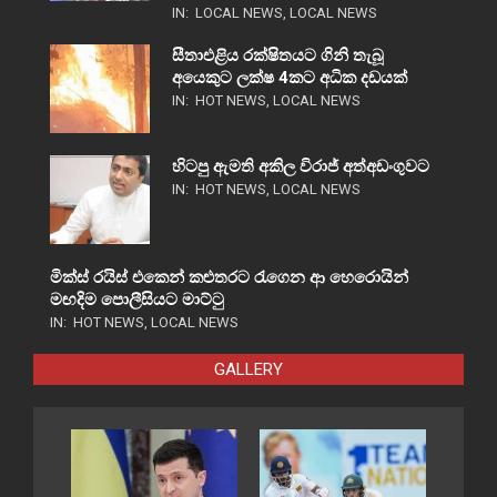
IN:
LOCAL NEWS
,
LOCAL NEWS
සීතාඑළිය රක්ෂිතයට ගිනි තැබූ
අයෙකුට ලක්ෂ 4කට අධික දඩයක්
IN:
HOT NEWS
,
LOCAL NEWS
හිටපු ඇමති අකිල විරාජ් අත්අඩංගුවට
IN:
HOT NEWS
,
LOCAL NEWS
මික්ස් රයිස් එකෙන් කළුතරට රැගෙන ආ හෙරොයින්
මඟදිම පොලීසියට මාට්ටු
IN:
HOT NEWS
,
LOCAL NEWS
GALLERY