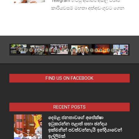
Telegram හිටපු අමාත්‍ය අකිල විරාජ්
කාරියවසම් මහතා අත්අඩංගුවට ගෙන
FIND US ON FACEBOOK
RECENT POSTS
දෙමළ ජනතාවගේ අපේක්ෂා
ඉටුකරන්න පළාත් සභා ඡන්දය
ඉක්මනින් පවත්වන්නැයි ඉන්දියාවෙන්
ඉල්ලීමක්