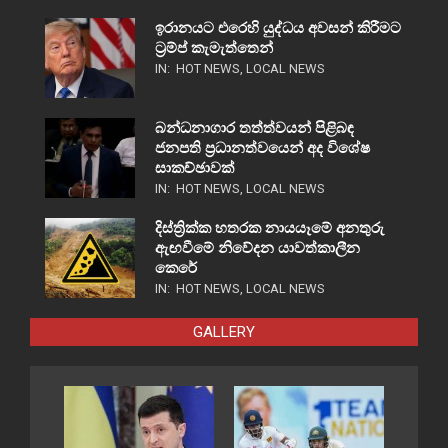
ඉරානයට එරෙහි යුද්ධය අවසන් කිරීමට
ට්‍රම්ප් කැමැත්තෙන්
IN:
HOT NEWS
,
LOCAL NEWS
බන්ධනාගාර තත්ත්වයන් පිළිබඳ
ජනපති ප්‍රධානත්වයෙන් අද විශේෂ
සාකච්ඡාවක්
IN:
HOT NEWS
,
LOCAL NEWS
දිස්ත්‍රික්ක හතරක නායයෑමේ අනතුරු
ඇඟවීමේ නිවේදන යාවත්කාලීන
කෙරේ
IN:
HOT NEWS
,
LOCAL NEWS
GALLERY