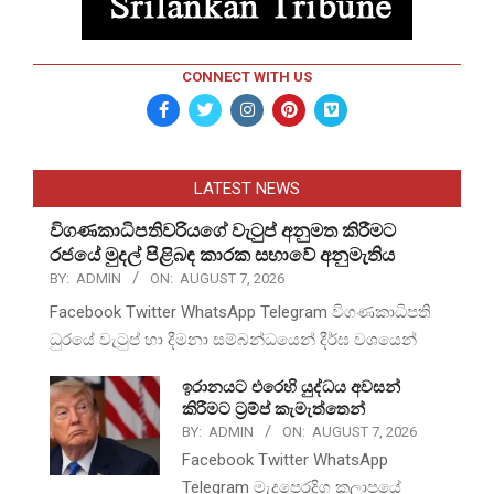
CONNECT WITH US
LATEST NEWS
විගණකාධිපතිවරියගේ වැටුප් අනුමත කිරීමට
රජයේ මුදල් පිළිබඳ කාරක සභාවේ අනුමැතිය
BY:
ADMIN
ON:
AUGUST 7, 2026
Facebook Twitter WhatsApp Telegram විගණකාධිපති
ධුරයේ වැටුප් හා දීමනා සම්බන්ධයෙන් දීර්ඝ වශයෙන්
ඉරානයට එරෙහි යුද්ධය අවසන්
කිරීමට ට්‍රම්ප් කැමැත්තෙන්
BY:
ADMIN
ON:
AUGUST 7, 2026
Facebook Twitter WhatsApp
Telegram මැදපෙරදිග කලාපයේ