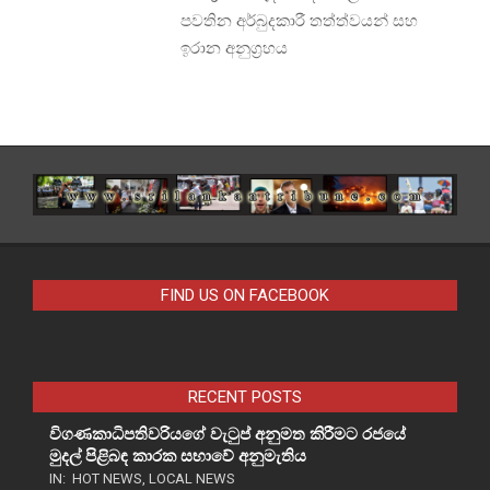
පවතින අර්බුදකාරී තත්ත්වයන් සහ
ඉරාන අනුග්‍රහය
FIND US ON FACEBOOK
RECENT POSTS
විගණකාධිපතිවරියගේ වැටුප් අනුමත කිරීමට රජයේ
මුදල් පිළිබඳ කාරක සභාවේ අනුමැතිය
IN:
HOT NEWS
,
LOCAL NEWS