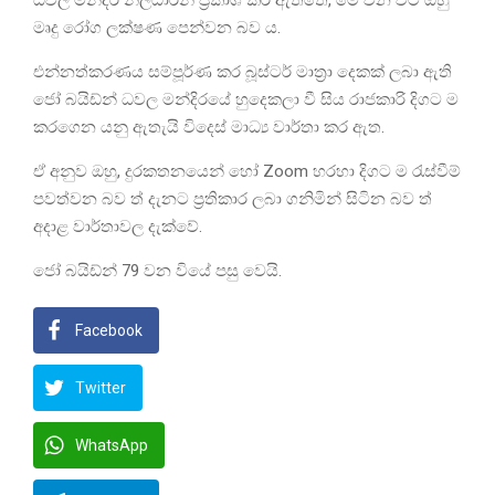
ධවල මන්දිර නිලධාරීන් ප්‍රකාශ කර ඇත්තේ, මේ වන විට ඔහු
මෘදු රෝග ලක්ෂණ පෙන්වන බව ය.
එන්නත්කරණය සම්පූර්ණ කර බූස්ටර් මාත්‍රා දෙකක් ලබා ඇති
ජෝ බයිඩ්න් ධවල මන්දිරයේ හුදෙකලා වී සිය රාජකාරි දිගට ම
කරගෙන යනු ඇතැයි විදෙස් මාධ්‍ය වාර්තා කර ඇත.
ඒ අනුව ඔහු, දුරකතනයෙන් හෝ Zoom හරහා දිගට ම රැස්වීම්
පවත්වන බව ත් දැනට ප්‍රතිකාර ලබා ගනිමින් සිටින බව ත්
අදාළ වාර්තාවල දැක්වේ.
ජෝ බයිඩ්න් 79 වන වියේ පසු වෙයි.
Facebook
Twitter
WhatsApp