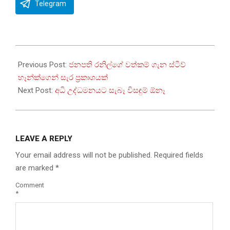
Telegram
2022-
07-
Previous Post:
ජනපති රනිල්ගේ වත්කම් ගැන ස්ටීව්
23
හෑන්ක්ගෙන් සැර ප්‍රකාශයක්
Next Post:
අධි උද්ධමනයට සැබෑ විසඳුම් ඕනෑ
LEAVE A REPLY
Your email address will not be published.
Required fields
are marked
*
Comment
*