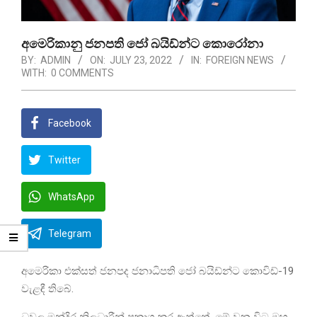
අමෙරිකානු ජනපති ජෝ බයිඩ්න්ට කොරෝනා
BY:
ADMIN
ON:
JULY 23, 2022
IN:
FOREIGN NEWS
WITH:
0 COMMENTS
Facebook
Twitter
WhatsApp
Telegram
අමෙරිකා එක්සත් ජනපද ජනාධිපති ජෝ බයිඩ්න්ට කොවිඩ්-19
වැළඳී තිබේ.