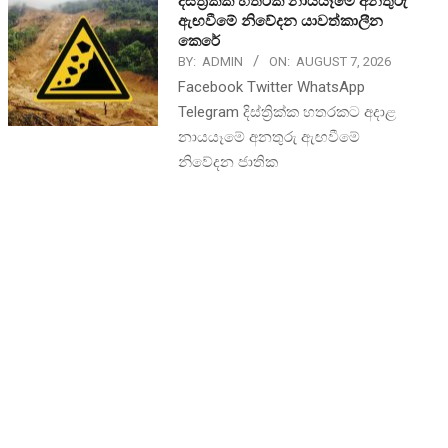
දිස්ත්‍රික්ක හතරක නායයෑමේ අනතුරු
ඇඟවීමේ නිවේදන යාවත්කාලීන
කෙරේ
BY:
ADMIN
ON:
AUGUST 7, 2026
Facebook Twitter WhatsApp
Telegram දිස්ත්‍රික්ක හතරකට අදාළ
නායයෑමේ අනතුරු ඇඟවීමේ
නිවේදන ජාතික