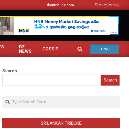
srilankantribune.com
සියළු පුවත් එසැනින් ඔබ වෙත
TS
BZ
SEARCH
GOSSIP
FB PAGE
NEWS
Search
Search
Search
SRILANKAN TRIBUNE