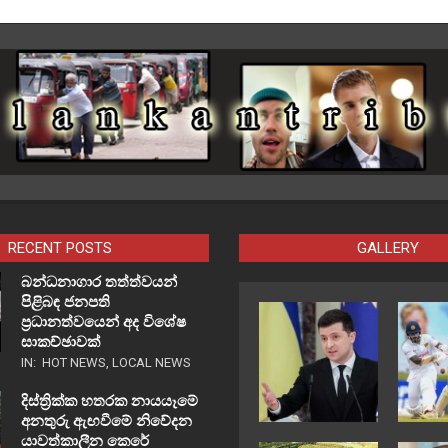
RECENT POSTS
GALLERY
බන්ධනාගාර තත්ත්වයන්
පිළිබඳ ජනපති
ප්‍රධානත්වයෙන් අද විශේෂ
සාකච්ඡාවක්
IN:
HOT NEWS
,
LOCAL NEWS
දිස්ත්‍රික්ක හතරක නායයෑමේ
අනතුරු ඇඟවීමේ නිවේදන
යාවත්කාලීන කෙරේ