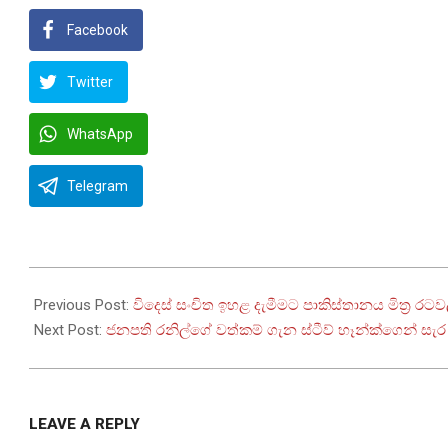
Facebook
Twitter
WhatsApp
Telegram
2022-
07-
Previous Post:
විදෙස් සංචිත ඉහළ දැමීමට පාකිස්තානය මිත්‍ර රටව
23
Next Post:
ජනපති රනිල්ගේ වත්කම් ගැන ස්ටීව් හෑන්ක්ගෙන් සැර 
LEAVE A REPLY