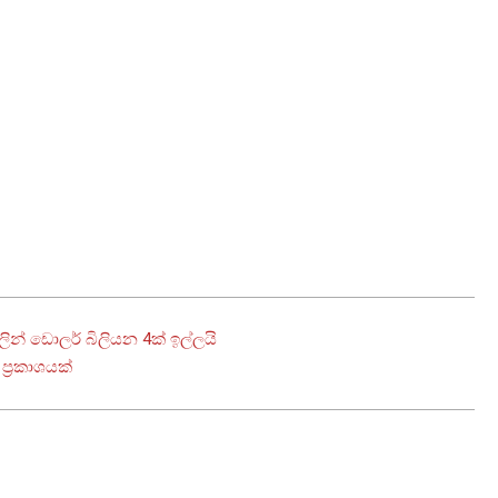
ලින් ඩොලර් බිලියන 4ක් ඉල්ලයි
ප්‍රකාශයක්