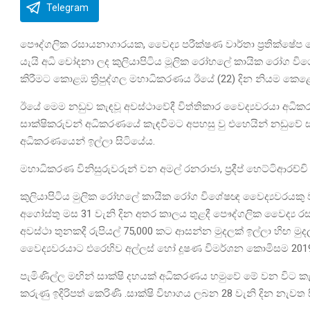
Telegram
පෞද්ගලික රසායනාගාරයක, වෛද්‍ය පරීක්ෂණ වාර්තා ප්‍රතික්ෂේප න
යැයි අධි චෝදනා ලද කුලියාපිටිය මූලික රෝහලේ කායික රෝග වි
කිරීමට කොළඹ ත්‍රිපුද්ගල මහාධිකරණය ඊයේ (22) දින නියම කෙළ
ඊයේ මෙම නඩුව කැඳවූ අවස්ථාවේදී විත්තිකාර වෛද්‍යවරයා අධ
සාක්ෂිකරුවන් අධිකරණයේ කැඳවීමට අපහසු වු එහෙයින් නඩුවේ 
අධිකරණයෙන් ඉල්ලා සිටියේය.
මහාධිකරණ විනිසුරුවරුන් වන අමල් රනරාජා, ප්‍රදීප් හෙට්ටිආරච්
කුලියාපිටිය මුලික රෝහලේ කායික රෝග විශේෂඥ වෛද්‍යවරයකු ව කට
අගෝස්තු මස 31 වැනි දින අතර කාලය තුළදී පෞද්ගලික වෛද්‍
අවස්ථා තුනකදී රුපියල් 75,000 කට ආසන්න මුදලක් ඉල්ලා හිඟ මු
වෛද්‍යවරයාට එරෙහිව අල්ලස් හෝ දූෂණ විමර්ශන කොමිසම 2019
පැමිණිල්ල මඟින් සාක්ෂි දහයක් අධිකරණය හමුවේ මේ වන විට කැ
කරුණු ඉදිරිපත් කෙරිණි .සාක්ෂි විභාගය ලබන 28 වැනි දින නැවත සිද