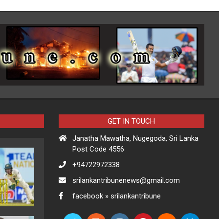
GET IN TOUCH
Janatha Mawatha, Nugegoda, Sri Lanka
Post Code 4556
+94722972338
srilankantribunenews@gmail.com
facebook » srilankantribune