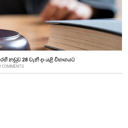
හි නඩුව 28 වැනි දා යළි විභාගයට
0 COMMENTS