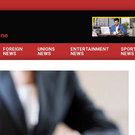
OM
FOREIGN
UNIONS
ENTERTAINMENT
SPOR
NEWS
NEWS
NEWS
NEWS
Primary
Navigation
Menu