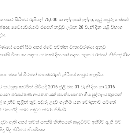
ොකර සිටීමට රුපියල් 75,000 ක අල්ලසක් ඉල්ලා, තුටු පඬුරු ගත්තේ
ශේෂඥ වෛද්‍යවරයාට එරෙහි නඩුව ලබන 28 වැනි දින යළි විභාග
ේය.
ිකරණයේ පෙනී සිටි අතර රටේ පවතින වාතාවරණය අනුව
සාක්ෂි විභාගය සඳහා වෙනත් දිනයක් දෙන ලෙසට රජයේ නිතිඥවරිය
චි සහ මහේෂ් වීරමන් මහත්වරුන් ඉදිරියේ නඩුව කැඳවීය.
යුතු කරමින් සිටියදී 2016 ජූලි මස 01 වැනි දින හා 2016
ය රසායන පර්යේෂණ ආයතනයක් පවත්වාගෙන ගිය පුද්ගලයකුගෙන්
දල් ගැනීම තුළින් තුටු පඬුරු උදව් ගැනීම යන චෝදනාව යටතේ
 වසරේදී මෙම නඩුව පවරා තිබිණි.
ඳවා ඇති අතර තවත් සාක්ෂි කිහිපයක් කැඳවීමට ඉතිරිව ඇති බව
ු සිදු කිරීමට නියමිතය.