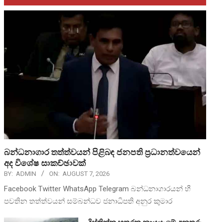
බන්ධනාගාර තත්ත්වයන් පිළිබඳ ජනපති ප්‍රධානත්වයෙන්
අද විශේෂ සාකච්ඡාවක්
BY:
ADMIN
ON:
AUGUST 7, 2026
Facebook Twitter WhatsApp Telegram බන්ධනාගාරයන් හී
පවතින තත්ත්වයන් සම්බන්ධව ජනාධිපති අනුර කුමාර