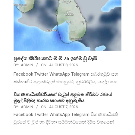
ප්‍රදේශ කිහිපයකට මි.මී 75 ඉක්ම වූ වැසි
BY:
ADMIN
ON:
AUGUST 8, 2026
Facebook Twitter WhatsApp Telegram සබරගමුව සහ
බස්නාහිර පළාත්වලත් මහනුවර, නුවරඑළිය, ගාල්ල සහ
විගණකාධිපතිවරියගේ වැටුප් අනුමත කිරීමට රජයේ
මුදල් පිළිබඳ කාරක සභාවේ අනුමැතිය
BY:
ADMIN
ON:
AUGUST 7, 2026
Facebook Twitter WhatsApp Telegram විගණකාධිපති
ධුරයේ වැටුප් හා දීමනා සම්බන්ධයෙන් දීර්ඝ වශයෙන්