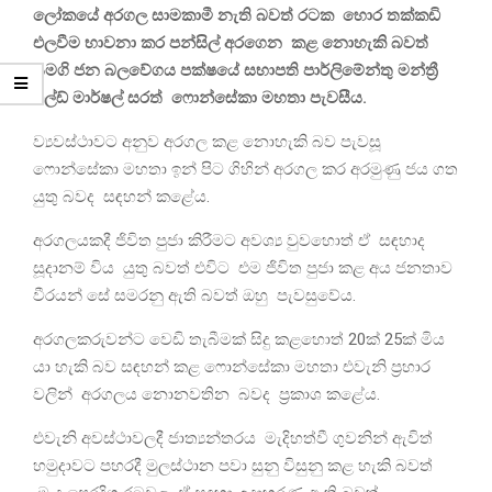
ලෝකයේ අරගල සාමකාමී නැති බවත් රටක හොර තක්කඩි
එලවීම භාවනා කර පන්සිල් අරගෙන කළ නොහැකි බවත්
සමගි ජන බලවේගය පක්ෂයේ සභාපති පාර්ලිමේන්තු මන්ත්‍රී
ෆීල්ඩ් මාර්ෂල් සරත් ෆොන්සේකා මහතා පැවසීය.
ව්‍යවස්ථාවට අනුව අරගල කළ නොහැකි බව පැවසූ
ෆොන්සේකා මහතා ඉන් පිට ගිහින් අරගල කර අරමුණු ජය ගත
යුතු බවද සඳහන් කළේය.
අරගලයකදී ජිවිත පුජා කිරීමට අවශ්‍ය වුවහොත් ඒ සඳහාද
සූදානම් විය යුතු බවත් එවිට එම ජිවිත පුජා කළ අය ජනතාව
වීරයන් සේ සමරනු ඇති බවත් ඔහු පැවසුවේය.
අරගලකරුවන්ට වෙඩි තැබීමක් සිදු කළහොත් 20ක් 25ක් මිය
යා හැකි බව සඳහන් කළ ෆොන්සේකා මහතා එවැනි ප්‍රහාර
වලින් අරගලය නොනවතින බවද ප්‍රකාශ කළේය.
එවැනි අවස්ථාවලදී ජාත්‍යන්තරය මැදිහත්වී ගුවනින් ඇවිත්
හමුදාවට පහරදී මුලස්ථාන පවා සුනු විසුනු කළ හැකි බවත්