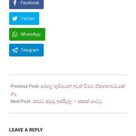
Facebook
Twitter
WhatsApp
Telegram
2022-
08-
Previous Post:
අරගල භූමියෙන් ඉවත් වීමට ඒකගතාවවයක්
05
නෑ
Next Post:
රජරට අපුරු ඉස්සිල්ල – කතක් මාට්ටු
LEAVE A REPLY