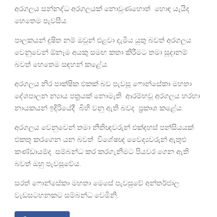
අරගලය සන්නද්ධ අරගලයක් නොවුණහොත් හොඳ යැයිද
හෙතෙම පැවසීය.
පාලකයන් දූෂිත නම් ඔවුන් එළවා දැමිය යුතු බවත් අරගලය
වෙනුවෙන් ඕනෑම අයකු සමඟ කතා කිරීමට තමා සූදානම්
බවත් හෙතෙම සඳහන් කළේය.
අරගලය නිර පාක්ෂික එකක් බව පැවසූ ෆොන්සේකා මහතා
දේශපාලන න්‍යාය පත්‍රයක් නොමැති ආරම්භවූ අරගලය හරහා
නායකයන් ඉදිරියේදී බිහි වනු ඇති බවද ප්‍රකාශ කළේය.
අරගලය වෙනුවෙන් තමා නීතිඥවරුන් එක්දහස් පන්සියයක්
එකතු කරගෙන යන බවත් විශේෂඥ වෛද්‍යවරුන් ඇතුළු
කණ්ඩායම්ද සම්බන්ධ කර කරගැනීමට පියවර ගෙන ඇති
බවත් ඔහු පැවසූවේය.
සරත් ෆොන්සේකා මහතා මෙසේ පැවසුවේ අන්තර්ජාල
වැඩසටහනකට සම්බන්ධ වෙමිනි.