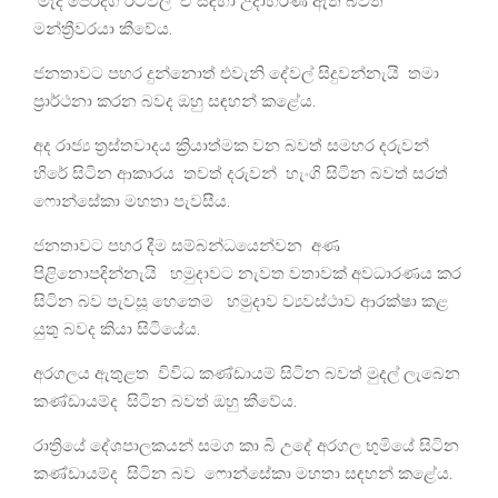
මැද පෙරදිග රටවල ඒ සඳහා උදාහරණ ඇති බවත්
මන්ත්‍රීවරයා කීවේය.
ජනතාවට පහර දුන්නොත් එවැනි දේවල් සිදුවන්නැයි තමා
ප්‍රාර්ථනා කරන බවද ඔහු සඳහන් කළේය.
අද රාජ්‍ය ත්‍රස්තවාදය ක්‍රියාත්මක වන බවත් සමහර දරුවන්
හිරේ සිටින ආකාරය තවත් දරුවන් හැංගි සිටින බවත් සරත්
ෆොන්සේකා මහතා පැවසීය.
ජනතාවට පහර දීම සම්බන්ධයෙන්වන අණ
පිළිනොපදින්නැයි හමුදාවට නැවත වතාවක් අවධාරණය කර
සිටින බව පැවසූ හෙතෙම හමුදාව ව්‍යවස්ථාව ආරක්ෂා කළ
යුතු බවද කියා සිටියේය.
අරගලය ඇතුළත විවිධ කණ්ඩායම් සිටින බවත් මුදල් ලැබෙන
කණ්ඩායම්ද සිටින බවත් ඔහු කීවේය.
රාත්‍රියේ දේශපාලකයන් සමග කා බි උදේ අරගල භුමියේ සිටින
කණ්ඩායම්ද සිටින බව ෆොන්සේකා මහතා සඳහන් කළේය.