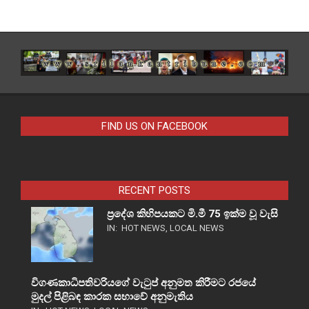
FIND US ON FACEBOOK
RECENT POSTS
ප්‍රදේශ කිහිපයකට මි.මී 75 ඉක්ම වූ වැසි
IN:
HOT NEWS
,
LOCAL NEWS
විගණකාධිපතිවරියගේ වැටුප් අනුමත කිරීමට රජයේ
මුදල් පිළිබඳ කාරක සභාවේ අනුමැතිය