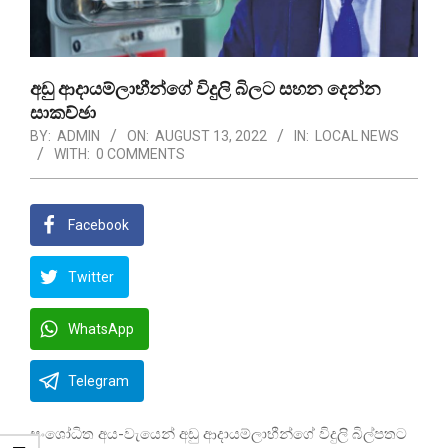
අඩු ආදායම්ලාභීන්ගේ විදුලි බිලට සහන දෙන්න
සාකච්ඡා
BY:
ADMIN
ON:
AUGUST 13, 2022
IN:
LOCAL NEWS
WITH:
0 COMMENTS
Facebook
Twitter
WhatsApp
Telegram
සංශෝධිත අය-වැයෙන් අඩු ආදායම්ලාභීන්ගේ විදුලි බිල්පතට