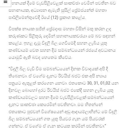
සහනයක් දීමේ වැඩපිළිවෙළක් සාකච්ඡා වෙමින් පවතින බව
සභානායක, අධ්‍යාපන ඇමැති සුසිල් ප්‍රේම්ජයන්ත් මහතා
පාර්ලිමේන්තුවේදී ඊයේ (12) ප්‍රකාශ කළේය.
විපක්ෂ නායක සජිත් ප්‍රේමදාස මහතා විසින් මතු කරන ලද
කරුණකට පිළිතුරු දෙමින් සභානායකවරයා මේ බව සඳහන්
කළේය. ඉහළ දැමූ විදුලි බිල ගෙවීමේදී සහන ලැබිය යුතු
කණ්ඩායම් වෙත සහන දීම සම්බන්ධයෙන් රජයේ අවධානය
යොමුවී ඇති බවද හෙතෙම කීවේය.
‘‘විදුලි බිල වැඩි වීම සම්බන්ධයෙන් දිනක විවාදයක් අපි දී
තිබෙනවා. ඒ වගේම දැනට රිවයිස් බජට් එක අපි න්‍යාය
පත්‍රයට ඇතුළත් කරගෙන යනවා. එතකොට 30, 31, 01,02 යන
දිනවල බොහෝ දුරට රිවයිස් බජට් එකේදී සහන ලැබිය යුතු
කණ්ඩායම්වලට සහන දීමේ වැඩපිළිවෙළක් සම්බන්ධයෙන්
දැනට සාකච්ඡා කෙරෙමින් පවතිනවා. මම හිතන්නේ
එතකොට පුළුවන් විශේෂයෙන් අඩු ආදායම්ලාභීන්ට මේ විදුලි
බිල සම්බන්ධයෙන් ගත යුතු පියවර ගැන යම් පියවරක්
ගන්නට. ඒ වගේම ඒ ගැන කටයුතු කරමින් පවතිනවා.‘‘