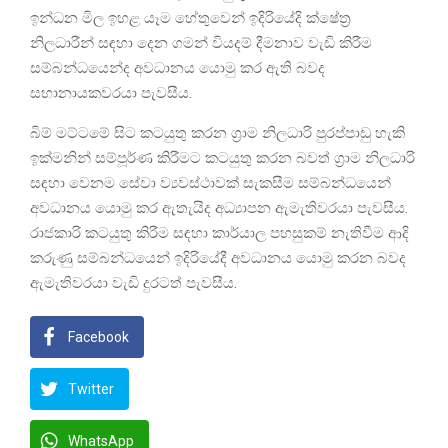
ඉන්ධන මිල ඉහළ යෑම හේතුවෙන් ඉදිරියේදි ක්ෂේත්‍ර
නිලධාරීන් සඳහා දෙන ගමන් වියදම් දීමනාව වැඩි කිරීම
සම්බන්ධයෙන්ද අවධානය යොමු කර ඇති බවද
සභානායකවරයා පැවසීය.
බිම් මට්ටමේ සිට කටයුතු කරන ග්‍රාම නිලධාරි පුරප්පාඩු හැකි
ඉක්මනින් සම්පූර්ණ කිරීමට කටයුතු කරන බවත් ග්‍රාම නිලධාරි
සඳහා වෙනම සේවා ව්‍යවස්ථාවක් සැකසීම සම්බන්ධයෙන්
අවධානය යොමු කර ඇතැයිද අධ්‍යාපන ඇමැතිවරයා පැවසීය.
රාජකාරි කටයුතු කිරීම සඳහා කාර්යාල පහසුකම් නැතිවීම ආදි
කරුණු සම්බන්ධයෙන් ඉදිරියේදී අවධානය යොමු කරන බවද
ඇමැතිවරයා වැඩි දුරටත් පැවසීය.
Facebook
Twitter
WhatsApp