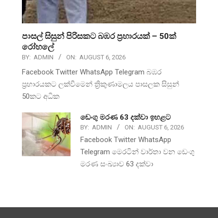
පාසල් සිසුන් පිරිසකට බඹර ප්‍රහාරයක් – 50ක්
රෝහලේ
BY:
ADMIN
ON:
AUGUST 6, 2026
Facebook Twitter WhatsApp Telegram බඹර
ප්‍රහාරයකට ලක්වීමෙන් ත්‍රිකුණාමලය පාසලක සිසුන්
50කට අධික
ඩෙංගු මරණ 63 දක්වා ඉහළට
BY:
ADMIN
ON:
AUGUST 6, 2026
Facebook Twitter WhatsApp
Telegram මෙරටින් වාර්තා වන ඩෙංගු
මරණ සංඛ්‍යාව 63 දක්වා