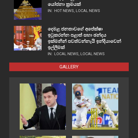
යෝජනා ක්‍රමයක්
IN:
HOT NEWS
,
LOCAL NEWS
දෙමළ ජනතාවගේ අපේක්ෂා
ඉටුකරන්න පළාත් සභා ඡන්දය
ඉක්මනින් පවත්වන්නැයි ඉන්දියාවෙන්
ඉල්ලීමක්
IN:
LOCAL NEWS
,
LOCAL NEWS
GALLERY