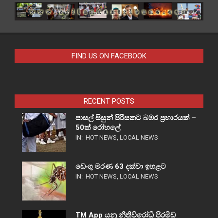
FIND US ON FACEBOOK
RECENT POSTS
පාසල් සිසුන් පිරිසකට බඹර ප්‍රහාරයක් –
50ක් රෝහලේ
IN:
HOT NEWS
,
LOCAL NEWS
ඩෙංගු මරණ 63 දක්වා ඉහළට
IN:
HOT NEWS
,
LOCAL NEWS
TM App යනු නීතිවිරෝධී පිරමීඩ