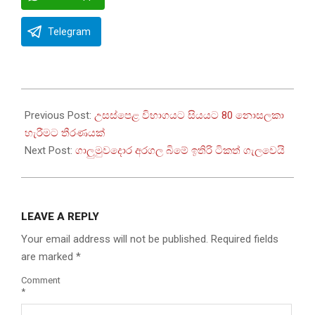
Telegram
2022-
08-
Previous Post:
උසස්පෙළ විභාගයට සියයට 80 නොසලකා
13
හැරීමට තීරණයක්
Next Post:
ගාලුමුවදොර අරගල බිමේ ඉතිරි ටිකත් ගැලවෙයි
LEAVE A REPLY
Your email address will not be published.
Required fields
are marked
*
Comment
*