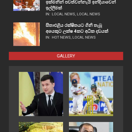
ඉක්මනින් පවත්වන්නැයි ඉන්දියාවෙන්
ඉල්ලීමක්
IN:
LOCAL NEWS
,
LOCAL NEWS
සීතාඑළිය රක්ෂිතයට ගිනි තැබූ
අයෙකුට ලක්ෂ 4කට අධික දඩයක්
IN:
HOT NEWS
,
LOCAL NEWS
GALLERY