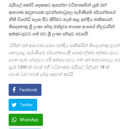
රුපියල් කෝටි දෙකකට ආසන්න වටිනාකමින් යුත් රන්
ආභරණ කටුනායක ගුවන්තොටුපල පැමිණීමේ පර්යන්තයේ
නීති විරෝධී ලෙස පිට කිරීමට තැත් කළ ඉන්දීය ජාතිකයන්
තිදෙනෙකු ශ්‍රී ලංකා රේගු මත්ද්‍රව්‍ය නාශක අංශයේ නිලධාරීන්
අත්අඩංගුවට ගත් බව ශ්‍රී ලංකා රේගුව පවසයි.
විසින් රන් ආභරණ සමඟ ඉන්දීය ජාතිකයින් තිදෙනෙකු ගුවන්
තොටුපළ පැමිණීමේ පර්යන්තයේදී පෞද්ගලිකව අත්අඩංගුවට
ගෙන ඇත. රේගුවට හරි අත්අඩංගුවට ගත් රන් ආභරණවල බර
ග්‍රෑම් 1200 ක් බවත් එහි වටිනාකම රුපියල් මිලියන 18 ක්
පමණ වන බවත් රේගු සඳහන් කරයි.
Facebook
Twitter
WhatsApp