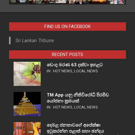
FIND US ON FACEBOOK
Sri Lankan Tribune
RECENT POSTS
ඩෙංගු මරණ 63 දක්වා ඉහළට
IN:
HOT NEWS
,
LOCAL NEWS
TM App යනු නීතිවිරෝධී පිරමීඩ
යෝජනා ක්‍රමයක්
IN:
HOT NEWS
,
LOCAL NEWS
දෙමළ ජනතාවගේ අපේක්ෂා
ඉටුකරන්න පළාත් සභා ඡන්දය