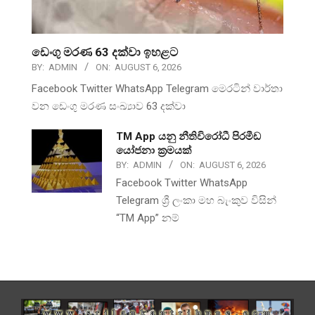
ඩෙංගු මරණ 63 දක්වා ඉහළට
BY:
ADMIN
ON:
AUGUST 6, 2026
Facebook Twitter WhatsApp Telegram මෙරටින් වාර්තා
වන ඩෙංගු මරණ සංඛ්‍යාව 63 දක්වා
TM App යනු නීතිවිරෝධී පිරමීඩ
යෝජනා ක්‍රමයක්
BY:
ADMIN
ON:
AUGUST 6, 2026
Facebook Twitter WhatsApp
Telegram ශ්‍රී ලංකා මහ බැංකුව විසින්
“TM App” නම්