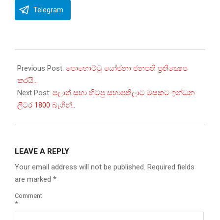
Telegram
2022-
08-
Previous Post:
පොහොට්ටු යෝජනා ජනපති ප‍්‍රතික්‍ෂෙප
20
කරයි…
Next Post:
පලාත් සභා හිටපු සභාපතිලාට මසකට ඉන්ධන
ලීටර 1800 බැගින්..
LEAVE A REPLY
Your email address will not be published.
Required fields
are marked
*
Comment
*