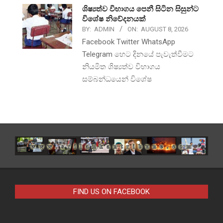
ශිෂ්‍යත්ව විභාගය පෙනී සිටින සිසුන්ට
විශේෂ නිවේදනයක්
BY:
ADMIN
ON:
AUGUST 8, 2026
Facebook Twitter WhatsApp
Telegram හෙට දිනයේ පැවැත්වීමට
නියමිත ශිෂ්‍යත්ව විභාගය
සම්බන්ධයෙන් විශේෂ
FIND US ON FACEBOOK