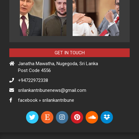
GET IN TOUCH
Janatha Mawatha, Nugegoda, Sri Lanka
Post Code 4556
+94722972338
srilankantribunenews@gmail.com
facebook » srilankantribune