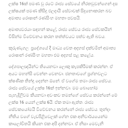
ලක්ෂ 16ක් පමණ වු රටේ රාජ්‍ය සේවයේ නිරතවුවන්ගෙන් දස
ලක්ෂයක් පමණ කිසිදු ඵලදායී සේවාවක් සිදුනොකරන බව
අමාත්‍ය රොෂාන් රණසිංහ මහතා පවසයි.
අමාත්‍යවරයා සඳහන් කළේ, රාජ්‍ය සේවය රාජ්‍ය සේවකයින්
විසින්ම විවේචනය කරන තත්ත්වයට පත්ව ඇති බවය.
කුරුණෑගල ප්‍රදේශයේ දී මාධ්‍ය වෙත අදහස් දක්වමින් අමාත්‍ය
රොෂාන් රණසිංහ මහතා එම අදහස් පළ කළේය.
දේශපාලඥයින්ට තියෙනවා ලොකු කැපකිරීමක් කරන්න. ඒ
අයට මහන්සි වෙන්න වෙනවා. ජනතාවගේ ප්‍රශ්නවලට
ක්ෂණික තීන්දු දෙන්න ඕනේ. ඒ වගේම තමා රාජ්‍ය සේවය.
රාජ්‍ය සේවයේ ලක්ෂ 16ක් ඉන්නවා. මම බොහෝම
පැහැදිලිවම කියනවා අවංකව තමන්ගේ සේවය කරන්නේ මේ
ලක්ෂ 16 යෙන් ලක්ෂ 6යි. ඒක තමා ඇත්ත. රාජ්‍ය
සේවකයෝමයි විවේචනය කරන්නේ රාජ්‍ය සේවය. තුන්දා
නීතිය වගේ වැඩපිළිවෙලක් ගේන එක අනිවාර්යයෙන්ම
කාලෝචිතයි කියන එක අපි දන්නවා. ඒ නිසා මෙවැනි