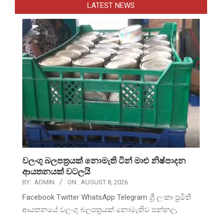
LATEST NEWS
වලංගු බලපත්‍රයක් නොමැති ටින් මාළු නිෂ්පාදන
ආයතනයක් වටලයි
BY:
ADMIN
ON:
AUGUST 8, 2026
Facebook Twitter WhatsApp Telegram ශ්‍රී ලංකා ප්‍රමිති
ආයතනයේ වලංගු බලපත්‍රයක් නොමැතිව පන්නල,