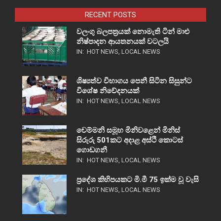
RECENT POSTS
වලංගු බලපත්‍රයක් නොමැති ටින් මාළු
නිෂ්පාදන ආයතනයක් වටලයි
IN:
HOT NEWS
,
LOCAL NEWS
ශිෂ්‍යත්ව විභාගය පෙනී සිටින සිසුන්ට
විශේෂ නිවේදනයක්
IN:
HOT NEWS
,
LOCAL NEWS
චෙම්මනි සමූහ මිනිවළෙන් මිනිස්
සිරුරු 501කට අදාළ අස්ථි කොටස්
ගොඩගනී
IN:
HOT NEWS
,
LOCAL NEWS
ප්‍රදේශ කිහිපයකට මි.මී 75 ඉක්ම වූ වැසි
IN:
HOT NEWS
,
LOCAL NEWS