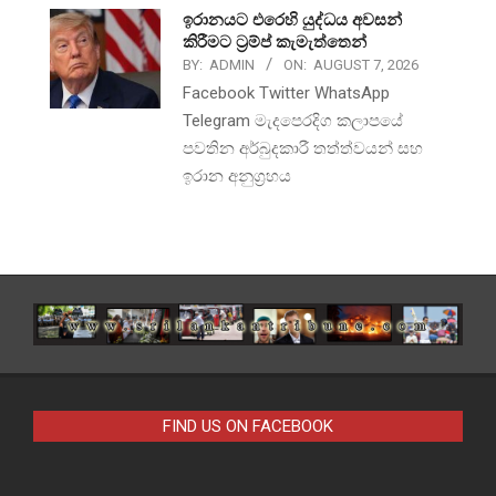
ඉරානයට එරෙහි යුද්ධය අවසන්
කිරීමට ට්‍රම්ප් කැමැත්තෙන්
BY:
ADMIN
ON:
AUGUST 7, 2026
Facebook Twitter WhatsApp
Telegram මැදපෙරදිග කලාපයේ
පවතින අර්බුදකාරී තත්ත්වයන් සහ
ඉරාන අනුග්‍රහය
FIND US ON FACEBOOK