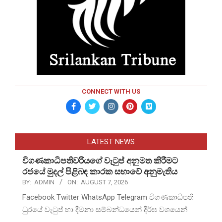
CONNECT WITH US
LATEST NEWS
විගණකාධිපතිවරියගේ වැටුප් අනුමත කිරීමට
රජයේ මුදල් පිළිබඳ කාරක සභාවේ අනුමැතිය
BY:
ADMIN
ON:
AUGUST 7, 2026
Facebook Twitter WhatsApp Telegram විගණකාධිපති
ධුරයේ වැටුප් හා දීමනා සම්බන්ධයෙන් දීර්ඝ වශයෙන්