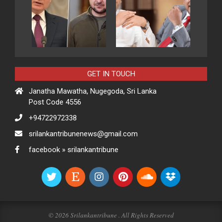
GET IN TOUCH
Janatha Mawatha, Nugegoda, Sri Lanka
Post Code 4556
+94722972338
srilankantribunenews@gmail.com
facebook » srilankantribune
© 2026 Srilankantribune . All Rights Reserved