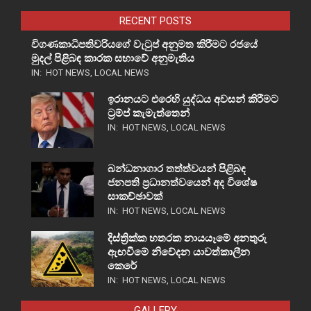
RECENT POSTS
විගණකාධිපතිවරියගේ වැටුප් අනුමත කිරීමට රජයේ
මුදල් පිළිබඳ කාරක සභාවේ අනුමැතිය
IN:
HOT NEWS
,
LOCAL NEWS
ඉරානයට එරෙහි යුද්ධය අවසන් කිරීමට
ට්‍රම්ප් කැමැත්තෙන්
IN:
HOT NEWS
,
LOCAL NEWS
බන්ධනාගාර තත්ත්වයන් පිළිබඳ
ජනපති ප්‍රධානත්වයෙන් අද විශේෂ
සාකච්ඡාවක්
IN:
HOT NEWS
,
LOCAL NEWS
දිස්ත්‍රික්ක හතරක නායයෑමේ අනතුරු
ඇඟවීමේ නිවේදන යාවත්කාලීන
කෙරේ
IN:
HOT NEWS
,
LOCAL NEWS
GALLERY