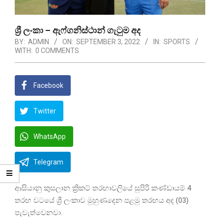
ශ්‍රී ලංකා – ඇෆ්ගනිස්ථාන් ගැටුම අද
BY:
ADMIN
ON:
SEPTEMBER 3, 2022
IN:
SPORTS
WITH:
0 COMMENTS
Facebook
Twitter
WhatsApp
Telegram
ආසියානු කුසලාන ක්‍රිකට් තරඟාවලියේ සුපිරි කණ්ඩායම් 4
තරඟ වටයේ ශ්‍රී ලංකාව මුහුණදෙන පළමු තරඟය අද (03)
පැවැත්වෙනවා.