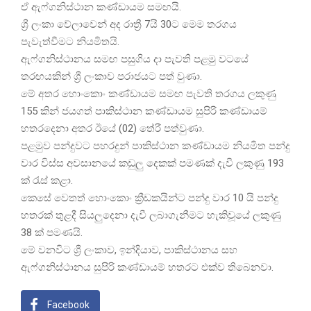
ඒ ඇෆ්ගනිස්ථාන කණ්ඩායම සමඟයි.
ශ්‍රී ලංකා වේලාවෙන් අද රාත්‍රී 7යි 30ට මෙම තරගය
පැවැත්වීමට නියමිතයි.
ඇෆ්ගනිස්ථානය සමඟ පසුගිය දා පැවති පළමු වටයේ
තරඟයකින් ශ්‍රී ලංකාව පරාජයට පත් වුණා.
මේ අතර හොංකොං කණ්ඩායම සමඟ පැවති තරගය ලකුණු
155 කින් ජයගත් පාකිස්ථාන කණ්ඩායම සුපිරි කණ්ඩායම්
හතරදෙනා අතර ඊයේ (02) තේරී පත්වුණා.
පළමුව පන්දුවට පහරදුන් පාකිස්ථාන කණ්ඩායම නියමිත පන්දු
වාර විස්ස අවසානයේ කඩුලු දෙකක් පමණක් දැවී ලකුණු 193
ක් රැස් කළා.
කෙසේ වෙතත් හොංකොං ක්‍රීඩකයින්ට පන්දු වාර 10 යි පන්දු
හතරක් තුළදී සියලුදෙනා දැවී ලබාගැනීමට හැකිවූයේ ලකුණු
38 ක් පමණයි.
මේ වනවිට ශ්‍රී ලංකාව, ඉන්දියාව, පාකිස්ථානය සහ
ඇෆ්ගනිස්ථානය සුපිරි කණ්ඩායම් හතරට එක්ව තිබෙනවා.
Facebook