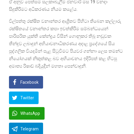
ඒ අනුව පෙත්සම සලකාබැලීම ජනවාරි මස 19 වනදා
සිදුකිරීමට අධිකරණය නියම කළේය.
විල්පත්තු රක්ෂිත වනාන්තර ආශ්‍රිතව පිහිටා තිබෙන කල්ලාරු
රක්ෂිතයේ වනාන්තර කපා ඉවත්කිරීම සම්බන්ධයෙන්
පාරිසරික යුක්ති කේන්ද්‍රය විසින් ගොනුකර තිබූ නඩුවක
තීන්දුව ලබාදුන් අභියාචනාධිකරණය අදාළ ප්‍රදේශයේ සිය
පුද්ගලික වියදමින් පැළ සිටුවීමට පියවර ගන්නා ලෙස තමන්ට
නියෝගයක් නිකුත්කළ බව අභියාචනය ඉදිරිපත් කළ හිටපු
අමාත්‍ය රිෂාඩ් බදියුදීන් මහතා පෙන්වාදුනි.
Facebook
Twitter
WhatsApp
Telegram