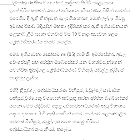
විල්පත්තු රක්ෂිත වනාන්තර ආශ්‍රිතව පිහිටි කැලෑ කපා
ඉවත්කිරීම සම්බන්ධයෙන් අභියාචනාධිකරණය විසින් තමන්ට
එරෙහිව දී ඇති තීන්දුවක් බලරහිත කරන මෙන් ඉල්ලා හිටපු
අමාත්‍ය රිෂාඩ් බදියුදීන් මහතා ඉදිරිපත් කර ඇති අභියාචනයක්
සලකාබැලීම සඳහා ජනවාරි මස 19 වනදා කැඳවන ලෙස
ශ්‍රේෂ්ඨාධිකරණය නියම කළේය.
මෙම අභියාචනා පෙත්සම අද (05) ගාමිණී අමරසේකර, අචල
වෙංගප්පුලි සහ අර්ජුන ඔබේසේකර යන මහත්වරුන්ගෙන්
සමන්විත ත්‍රිපුද්ගල ශ්‍රේෂ්ඨාධිකරණ විනිසුරු මඩුල්ල ඉදිරියේ
කැඳවනු ලැබීය.
එහිදී ත්‍රිපුද්ගල ශ්‍රේෂ්ඨාධිකරණ විනිසුරු මඩුල්ලේ සාමාජික
විනිසුරුවරයෙකු වශයෙන් කටයුතු කරන අර්ජුන ඔබේසේකර
මහතා මෙම සිද්ධියට අදාළ අභියාචනාධිකරණ නඩු විභාගය
සඳහා ද සහභාගී වී ඇති හෙයින් මෙම පෙත්සම සලකාබැලීම
වෙනත් විනිසුරු මඩුල්ලක් වෙත යොමු කිරීමට
ශ්‍රේෂ්ඨාධිකරණය නියම කළේය.