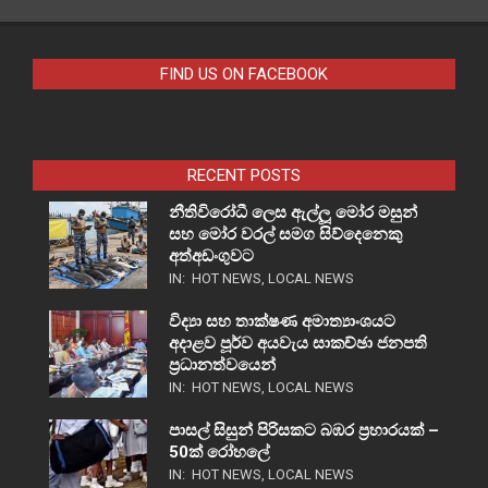
FIND US ON FACEBOOK
RECENT POSTS
නීතිවිරෝධී ලෙස ඇල්ලූ මෝර මසුන්
සහ මෝර වරල් සමග සිව්දෙනෙකු
අත්අඩංගුවට
IN:
HOT NEWS
,
LOCAL NEWS
විද්‍යා සහ තාක්ෂණ අමාත්‍යාංශයට
අදාළව පූර්ව අයවැය සාකච්ඡා ජනපති
ප්‍රධානත්වයෙන්
IN:
HOT NEWS
,
LOCAL NEWS
පාසල් සිසුන් පිරිසකට බඹර ප්‍රහාරයක් –
50ක් රෝහලේ
IN:
HOT NEWS
,
LOCAL NEWS