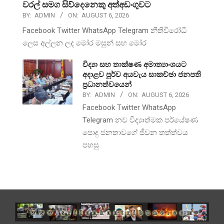
වරල් සමග සිව්දෙනෙකු අත්අඩංගුවට
BY:
ADMIN
ON:
AUGUST 6, 2026
Facebook Twitter WhatsApp Telegram නීතිවිරෝධී
ලෙස අල්ලන ලද මෝර මසුන් සහ මෝර
විද්‍යා සහ තාක්ෂණ අමාත්‍යාංශයට
අදාළව පූර්ව අයවැය සාකච්ඡා ජනපති
ප්‍රධානත්වයෙන්
BY:
ADMIN
ON:
AUGUST 6, 2026
Facebook Twitter WhatsApp
Telegram නව විද්‍යාත්මක පර්යේෂණ
පොදු ජනතාවගේ ජීවන තත්ත්වය
පහසු