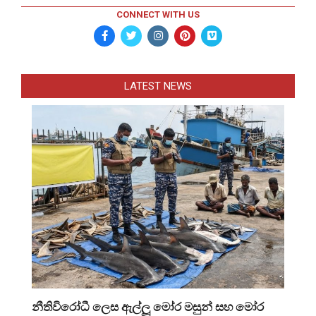
CONNECT WITH US
LATEST NEWS
නීතිවිරෝධී ලෙස ඇල්ලූ මෝර මසුන් සහ මෝර