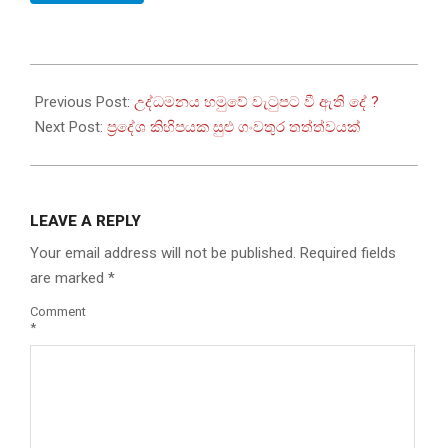
2022-
09-
Previous Post:
උද්ධමනය හමුවේ වැටුපට වී ඇති දේ ?
05
Next Post:
ප්‍රදේශ කිහිපයක සුළු ගංවතුර තත්ත්වයක්
LEAVE A REPLY
Your email address will not be published.
Required fields
are marked
*
Comment
*