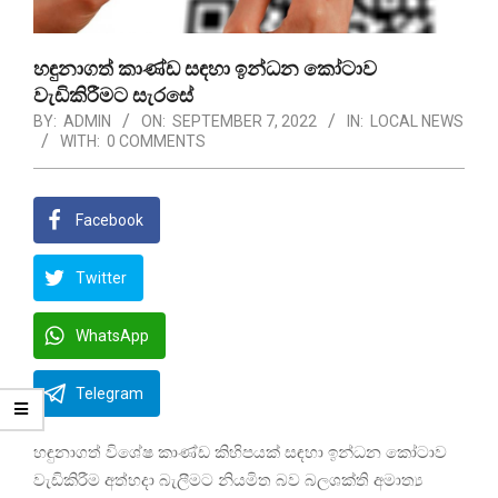
හඳුනාගත් කාණ්ඩ සඳහා ඉන්ධන කෝටාව
වැඩිකිරීමට සැරසේ
BY:
ADMIN
ON:
SEPTEMBER 7, 2022
IN:
LOCAL NEWS
WITH:
0 COMMENTS
Facebook
Twitter
WhatsApp
Telegram
හඳුනාගත් විශේෂ කාණ්ඩ කිහිපයක් සඳහා ඉන්ධන කෝටාව
වැඩිකිරීම අත්හදා බැලීමට නියමිත බව බලශක්ති අමාත්‍ය