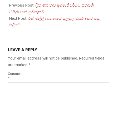
09-
Previous Post:
බ්‍රිතාන්‍ය නව අගමැතිවරියට ජනපති
07
රනිල්ගෙන් සුබපැතුම්
Next Post:
රන් මල්ලී ඝාතනයේ සුලමුල වසර 9කට පසු
එළියට
LEAVE A REPLY
Your email address will not be published.
Required fields
are marked
*
Comment
*