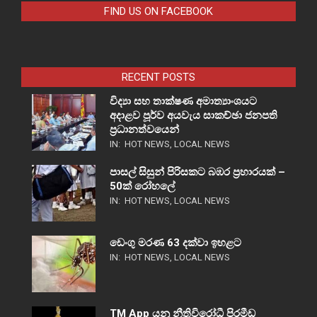
FIND US ON FACEBOOK
RECENT POSTS
විද්‍යා සහ තාක්ෂණ අමාත්‍යාංශයට
අදාළව පූර්ව අයවැය සාකච්ඡා ජනපති
ප්‍රධානත්වයෙන්
IN:
HOT NEWS
,
LOCAL NEWS
පාසල් සිසුන් පිරිසකට බඹර ප්‍රහාරයක් –
50ක් රෝහලේ
IN:
HOT NEWS
,
LOCAL NEWS
ඩෙංගු මරණ 63 දක්වා ඉහළට
IN:
HOT NEWS
,
LOCAL NEWS
TM App යනු නීතිවිරෝධී පිරමීඩ