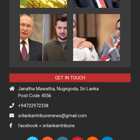
GET IN TOUCH
Janatha Mawatha, Nugegoda, Sri Lanka
Post Code 4556
+94722972338
srilankantribunenews@gmail.com
facebook » srilankantribune