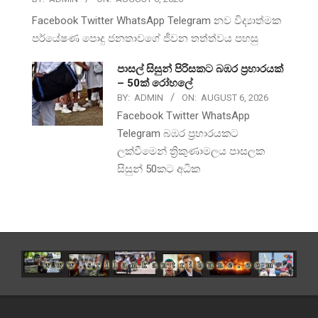
Facebook Twitter WhatsApp Telegram නව විද්‍යාත්මක
පර්යේෂණ පොදු ජනතාවගේ ජීවන තත්ත්වය පහසු
පාසල් සිසුන් පිරිසකට බඹර ප්‍රහාරයක්
– 50ක් රෝහලේ
BY:
ADMIN
ON:
AUGUST 6, 2026
Facebook Twitter WhatsApp
Telegram බඹර ප්‍රහාරයකට
ලක්වීමෙන් ත්‍රිකුණාමලය පාසලක
සිසුන් 50කට අධික