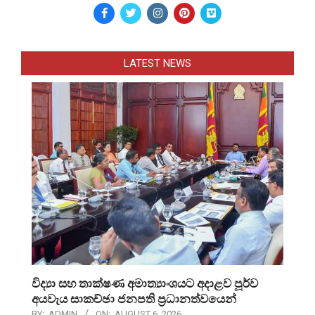
LATEST NEWS
විද්‍යා සහ තාක්ෂණ අමාත්‍යාංශයට අදාළව පූර්ව
අයවැය සාකච්ඡා ජනපති ප්‍රධානත්වයෙන්
BY:
ADMIN
ON:
AUGUST 6, 2026