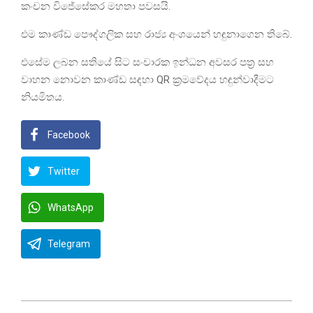
කංචන විජේසේකර මහතා පවසයි.
එම කාණ්ඩ පෞද්ගලික සහ රාජ්‍ය අංශයෙන් හඳුනාගෙන තිබේ.
එසේම ලබන සතියේ සිට සංචාරක ඉන්ධන අවසර පත්‍ර සහ
වාහන නොවන කාණ්ඩ සඳහා QR ක්‍රමවේදය හඳුන්වාදීමට
නියමිතය.
Facebook
Twitter
WhatsApp
Telegram
2022-