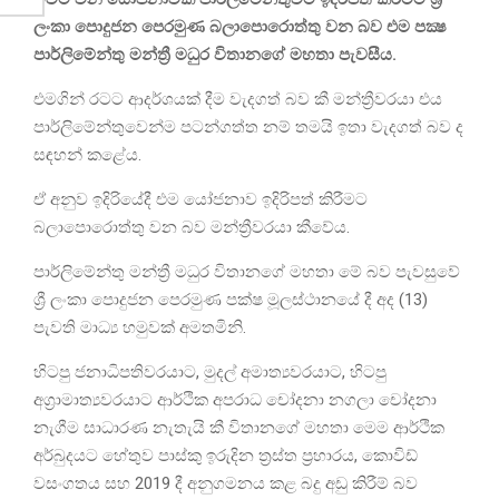
ලංකා පොදුජන පෙරමුණ බලාපොරොත්තු වන බව එම පක්‍ෂ
පාර්ලිමේන්තු මන්ත්‍රී මධුර විතානගේ මහතා පැවසීය.
එමගින් රටට ආදර්ශයක් දීම වැදගත් බව කී මන්ත්‍රීවරයා එය
පාර්ලිමේන්තුවෙන්ම පටන්ගත්ත නම් තමයි ඉතා වැදගත් බව ද
සඳහන් කළේය.
ඒ අනුව ඉදිරියේදී එම යෝජනාව ඉදිරිපත් කිරීමට
බලාපොරොත්තු වන බව මන්ත්‍රීවරයා කීවේය.
පාර්ලිමේන්තු මන්ත්‍රී මධුර විතානගේ මහතා මේ බව පැවසුවේ
ශ්‍රී ලංකා පොදුජන පෙරමුණ පක්ෂ මූලස්ථානයේ දී අද (13)
පැවති මාධ්‍ය හමුවක් අමතමිනි.
හිටපු ජනාධිපතිවරයාට, මුදල් අමාත්‍යවරයාට, හිටපු
අග්‍රාමාත්‍යවරයාට ආර්ථික අපරාධ චෝදනා නගලා චෝදනා
නැගීම සාධාරණ නැතැයි කී විතානගේ මහතා මෙම ආර්ථික
අර්බුදයට හේතුව පාස්කු ඉරුදින ත්‍රස්ත ප්‍රහාරය, කොවිඩ්
වසංගතය සහ 2019 දී අනුගමනය කළ බදු අඩු කිරීම් බව