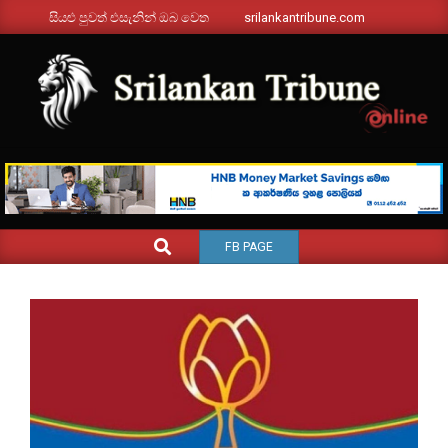
Skip
සියළු පුවත් එසැනින් ඔබ වෙත
srilankantribune.com
to
content
SRILANKANTRIBUNE.C
Primary
SEARCH
FB PAGE
Navigation
Menu