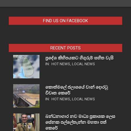
FIND US ON FACEBOOK
RECENT POSTS
ප්‍රදේශ කිහිපයකට ගිගුරුම් සහිත වැසි
IN:
HOT NEWS
,
LOCAL NEWS
කොත්මලේ ජලාශයේ වාන් දොරටු
විවෘත කෙරේ
IN:
HOT NEWS
,
LOCAL NEWS
බන්ධනාගාර නව මාධ්‍ය ප්‍රකාශක ලෙස
සේනක පල්ලේතැන්න මහතා පත්
කෙරේ