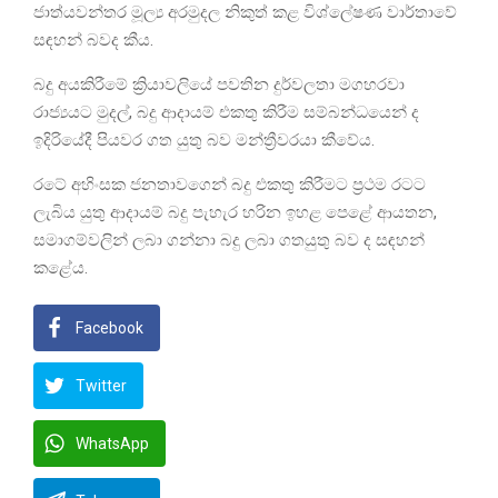
ජාත්යවන්තර මූල්‍ය අරමුදල නිකුත් කළ විශ්ලේෂණ වාර්තාවේ
සඳහන් බවද කීය.
බදු අයකිරීමේ ක්‍රියාවලියේ පවතින දුර්වලතා මගහරවා
රාජ්‍යයට මුදල්, බදු ආදායම් එකතු කිරීම සම්බන්ධයෙන් ද
ඉදිරියේදී පියවර ගත යුතු බව මන්ත්‍රීවරයා කීවේය.
රටේ අහිංසක ජනතාවගෙන් බදු එකතු කිරීමට ප්‍රථම රටට
ලැබිය යුතු ආදායම් බදු පැහැර හරින ඉහළ පෙළේ ආයතන,
සමාගම්වලින් ලබා ගන්නා බදු ලබා ගතයුතු බව ද සඳහන්
කළේය.
Facebook
Twitter
WhatsApp