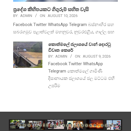
ප්‍රදේශ කිහිපයකට ගිගුරුම් සහිත වැසි
BY:
ADMIN
ON:
AUGUST 10, 2026
Facebook Twitter WhatsApp Telegram බස්නාහිර සහ
සබරගමුව පළාත්වලත් මහනුවර, නුවරඑළිය, ගාල්ල සහ
කොත්මලේ ජලාශයේ වාන් දොරටු
විවෘත කෙරේ
BY:
ADMIN
ON:
AUGUST 9, 2026
Facebook Twitter WhatsApp
Telegram කොත්මලේ ගාමිණී
දිසානායක ජලාශයේ ජල මට්ටම එහි
උපරිම