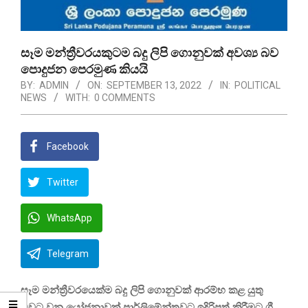
සෑම මන්ත්‍රීවරයකුටම බදු ලිපි ගොනුවක් අවශ්‍ය බව
පොදුජන පෙරමුණ කියයි
BY:
ADMIN
ON:
SEPTEMBER 13, 2022
IN:
POLITICAL
NEWS
WITH:
0 COMMENTS
Facebook
Twitter
WhatsApp
Telegram
සෑම මන්ත්‍රීවරයෙක්ම බදු ලිපි ගොනුවක් ආරම්භ කළ යුතු
බවට වන යෝජනාවක් පාර්ලිමේන්තුවට ඉදිරිපත් කිරීමට ශ්‍රී