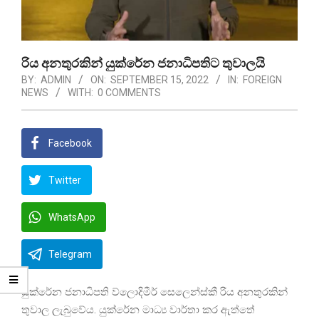
රිය අනතුරකින් යුක්රේන ජනාධිපතිට තුවාලයි
BY:
ADMIN
ON:
SEPTEMBER 15, 2022
IN:
FOREIGN
NEWS
WITH:
0 COMMENTS
Facebook
Twitter
WhatsApp
Telegram
යුක්රේන ජනාධිපති ව්ලොදිමීර් සෙලෙන්ස්කී රිය අනතුරකින්
තුවාල ලැබුවේය. යුක්රේන මාධ්‍ය වාර්තා කර ඇත්තේ