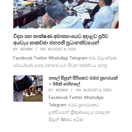
විද්‍යා සහ තාක්ෂණ අමාත්‍යාංශයට අදාළව පූර්ව
අයවැය සාකච්ඡා ජනපති ප්‍රධානත්වයෙන්
BY:
ADMIN
ON:
AUGUST 6, 2026
Facebook Twitter WhatsApp Telegram නව විද්‍යාත්මක
පර්යේෂණ පොදු ජනතාවගේ ජීවන තත්ත්වය පහසු
පාසල් සිසුන් පිරිසකට බඹර ප්‍රහාරයක්
– 50ක් රෝහලේ
BY:
ADMIN
ON:
AUGUST 6, 2026
Facebook Twitter WhatsApp
Telegram බඹර ප්‍රහාරයකට
ලක්වීමෙන් ත්‍රිකුණාමලය පාසලක
සිසුන් 50කට අධික