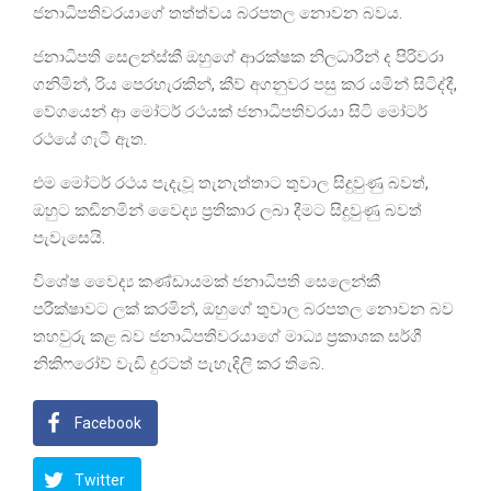
ජනාධිපතිවරයාගේ තත්ත්වය බරපතල නොවන බවය.
ජනාධිපති සෙලන්ස්කී ඔහුගේ ආරක්ෂක නිලධාරීන් ද පිරිවරා
ගනිමින්, රිය පෙරහැරකින්, කීව් අගනුවර පසු කර යමින් සිටිද්දී,
වේගයෙන් ආ මෝටර් රථයක් ජනාධිපතිවරයා සිටි මෝටර්
රථයේ ගැටී ඇත.
එම මෝටර් රථය පැදැවූ තැනැත්තාට තුවාල සිදුවුණු බවත්,
ඔහුට කඩිනමින් වෛද්‍ය ප්‍රතිකාර ලබා දීමට සිදුවුණු බවත්
පැවැසෙයි.
විශේෂ වෛද්‍ය කණ්ඩායමක් ජනාධිපති සෙලෙන්කී
පරීක්ෂාවට ලක් කරමින්, ඔහුගේ තුවාල බරපතල නොවන බව
තහවුරු කළ බව ජනාධිපතිවරයාගේ මාධ්‍ය ප්‍රකාශක සර්ගී
නිකිෆරෝව් වැඩි දුරටත් පැහැදිලි කර තිබේ.
Facebook
Twitter