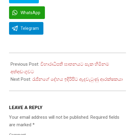
WhatsApp
Telegram
2022-
09-
Previous Post:
විහාරාධිපති ඝාතනයට සැක හිමිනම
15
අත්අඩංගුවට
Next Post:
රැජිනගේ දේහය ඉදිරිපිට ඇදවැටුණු ආරක්ෂකයා
LEAVE A REPLY
Your email address will not be published.
Required fields
are marked
*
Comment