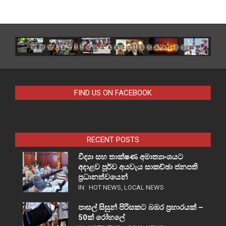
FIND US ON FACEBOOK
RECENT POSTS
විද්‍යා සහ තාක්ෂණ අමාත්‍යාංශයට
අදාළව පූර්ව අයවැය සාකච්ඡා ජනපති
ප්‍රධානත්වයෙන්
IN:
HOT NEWS
,
LOCAL NEWS
පාසල් සිසුන් පිරිසකට බඹර ප්‍රහාරයක් –
50ක් රෝහලේ