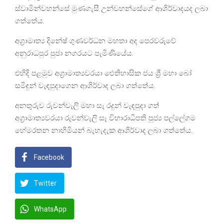
ස්වාමින්වහන්සේ මුණගැසී උන්වහන්සේගේ ආශිර්වාදයද ලබා
ගත්තේය.
අග්‍රාමාත්‍ය දිනේෂ් ගුණවර්ධන මහතා අද පෙරවරුවේ
අනුරාධපුර පුජා නගරයට පැමිණියේය.
එහිදි පළමුව අග්‍රාමාත්‍යවරයා ‍‍ඓතිහාසික ජය ශ්‍රී මහා බෝ
සමිඳුන් වැඳපුදාගෙන ආශිර්වාද ලබා ගත්තේය.
අනතුරුව රුවන්වැලි මහා සෑ රදුන් වැඳපුදා ගත්
අග්‍රාමාත්‍යවරයා රුවන්වැලි සෑ විහාරාධිපති පුජ්‍ය පල්ලේගම
හේමරතන නාහිමියන් බැහැදැක ආශිර්වාද ලබා ගත්තේය.
Facebook
Twitter
WhatsApp