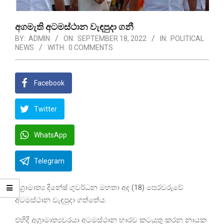
අගමැති අටමස්ථාන වැඳපුදා ගනී
BY:
ADMIN
ON:
SEPTEMBER 18, 2022
IN:
POLITICAL
NEWS
WITH:
0 COMMENTS
Facebook
Twitter
WhatsApp
Telegram
අග්‍රාමාත්‍ය දිනේෂ් ගුවර්ධන මහතා අද (18) පෙරවරුවේ
අටමස්ථාන වැඳපුදා ගත්තේය.
එහිදි අග්‍රාමාත්‍යවරයා අටමස්ථාන භාරව කටයුතු කරන නායක