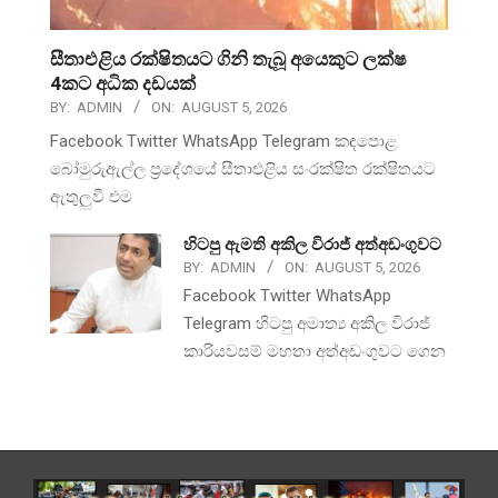
සීතාඑළිය රක්ෂිතයට ගිනි තැබූ අයෙකුට ලක්ෂ
4කට අධික දඩයක්
BY:
ADMIN
ON:
AUGUST 5, 2026
Facebook Twitter WhatsApp Telegram කඳපොළ
බෝමුරුඇල්ල ප්‍රදේශයේ සීතාඑළිය සංරක්ෂිත රක්ෂිතයට
ඇතුලුවී එම
හිටපු ඇමති අකිල විරාජ් අත්අඩංගුවට
BY:
ADMIN
ON:
AUGUST 5, 2026
Facebook Twitter WhatsApp
Telegram හිටපු අමාත්‍ය අකිල විරාජ්
කාරියවසම් මහතා අත්අඩංගුවට ගෙන