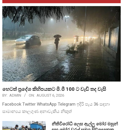
හෙටත් ප්‍රදේශ කිහිපයකට මි.මී 100 ට වැඩි තද වැසි
BY:
ADMIN
ON:
AUGUST 6, 2026
Facebook Twitter WhatsApp Telegram ඉදිරි පැය 36 සඳහා
සාමාන්‍යය කාලගුණ අනාවැකිය නිකුත්
නීතිවිරෝධී ලෙස ඇල්ලූ මෝර මසුන්
සහ මෝර වරල් සමග සිව්දෙනෙකු