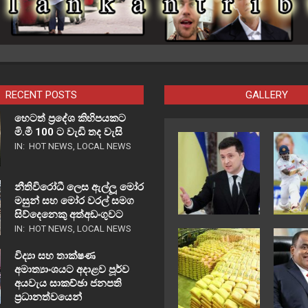
RECENT POSTS
GALLERY
හෙටත් ප්‍රදේශ කිහිපයකට
මි.මී 100 ට වැඩි තද වැසි
IN:
HOT NEWS
,
LOCAL NEWS
නීතිවිරෝධී ලෙස ඇල්ලූ මෝර
මසුන් සහ මෝර වරල් සමග
සිව්දෙනෙකු අත්අඩංගුවට
IN:
HOT NEWS
,
LOCAL NEWS
විද්‍යා සහ තාක්ෂණ
අමාත්‍යාංශයට අදාළව පූර්ව
අයවැය සාකච්ඡා ජනපති
ප්‍රධානත්වයෙන්