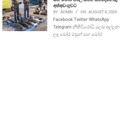
අත්අඩංගුවට
BY:
ADMIN
ON:
AUGUST 6, 2026
Facebook Twitter WhatsApp
Telegram නීතිවිරෝධී ලෙස අල්ලන
ලද මෝර මසුන් සහ මෝර