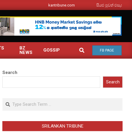
srilankantribune.com
සියළු පුවත් එසැනින් ඔබ වෙත
TS
BZ
SEARCH
GOSSIP
FB PAGE
NEWS
Search
Search
Search
SRILANKAN TRIBUNE