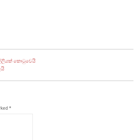
්ලියක් කොටුවෙයි
යි
arked
*