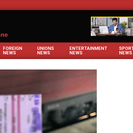
OM
FOREIGN
UNIONS
ENTERTAINMENT
SPOR
NEWS
NEWS
NEWS
NEWS
Primary
Navigation
Menu