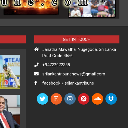
GET IN TOUCH
Janatha Mawatha, Nugegoda, Sri Lanka
Post Code 4556
+94722972338
srilankantribunenews@gmail.com
facebook » srilankantribune