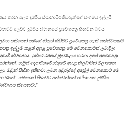
ාකරණය කරන ලෙස දුම්රිය ස්ථානාධිපතිවරුන්ගේ සංගමය ඉල්ලයි.
ට අලව්ව දුම්රිය ස්ථානයේ ප්‍රවේශපත්‍ර හිඟවන බවය.
යේ ලබන සතියෙන් පස්සේ නිකුත් කිරීමට ප්‍රවේශපත්‍ර නැති තත්ත්වයකට
වේශපත්‍ර ඉල්ලුම් කළත් අදාළ ප්‍රවේශපත්‍ර මේ වෙනකොටත් ලබාදීලා
ාමී ස්වභාවය. ඉස්සර රජයේ මුද්‍රණාලය හරහා අපේ ප්‍රවේශපත්‍ර
රණය කරන්නේ. නමුත් දෙපාර්තමේන්තුවේ ඉහළ නිලධාරීන් බලාගෙන
ියලා. ඔවුන් සිහින දකිනවා ලබන අවුරුද්දේ අප්‍රේල් වෙනකොට මේ
්න ඔ්නේ. මෙකෙන් පීඩාවට පත්වෙන්නේ මගියා සහ දුම්රිය
ිශ්වාසය තියෙනවා.”