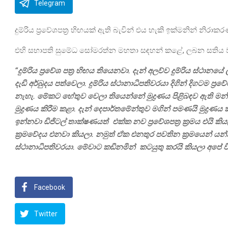
Telegram
දුම්රිය ප්‍රවේශපත්‍ර හිඟයක් ඇති බැවින් එය හැකි ඉක්මනින් නිර
එහි සභාපති සුමේධ සෝමරත්න මහතා සඳහන් කළේ, ලබන සතිය වනවි
“දුම්රිය ප්‍රවේශ පත්‍ර හිඟය තියෙනවා. දැන් අලව්ව දුම්රිය ස්ථාන
දැඩි අර්බුදය පත්වෙලා. දුම්රිය ස්ථානාධිපතිවරයා දිගින් දිගටම ප්‍ර
නැහැ. මේකට හේතුව වෙලා තියෙන්නේ මුද්‍රණය පිළිබඳව ඇති මන්දග
මුද්‍රණය කිරීම කළා. දැන් දෙපාර්තමේන්තුව මගින් පමණයි මුද්‍
ඉන්නවා ඩිජිටල් තාක්ෂණයත් එක්ක නව ප්‍රවේශපත්‍ර ක්‍රමය එයි ක
ක්‍රමවේදය එනවා කියලා. නමුත් ඒක එනතුර පවතින ක්‍රමයෙන් යන
ස්ථානාධිපතිවරයා. මේවාට කඩිනමින් කටයුතු කරයි කියලා අපේ ව
Facebook
Twitter