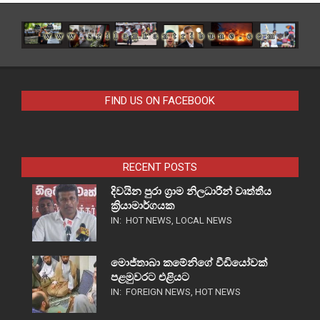
FIND US ON FACEBOOK
RECENT POSTS
දිවයින පුරා ග්‍රාම නිලධාරීන් වෘත්තීය
ක්‍රියාමාර්ගයක
IN:
HOT NEWS
,
LOCAL NEWS
මොජ්තාබා කමේනිගේ වීඩියෝවක්
පළමුවරට එළියට
IN:
FOREIGN NEWS
,
HOT NEWS