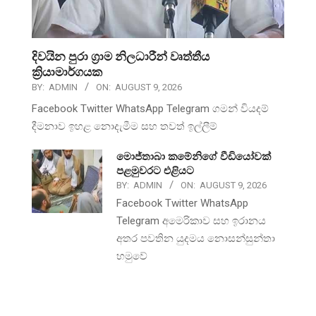
දිවයින පුරා ග්‍රාම නිලධාරීන් වෘත්තීය
ක්‍රියාමාර්ගයක
BY:
ADMIN
ON:
AUGUST 9, 2026
Facebook Twitter WhatsApp Telegram ගමන් වියදම්
දීමනාව ඉහළ නොදැමීම සහ තවත් ඉල්ලීම්
මොජ්තාබා කමේනිගේ වීඩියෝවක්
පළමුවරට එළියට
BY:
ADMIN
ON:
AUGUST 9, 2026
Facebook Twitter WhatsApp
Telegram අමෙරිකාව සහ ඉරානය
අතර පවතින යුදමය නොසන්සුන්තා
හමුවේ