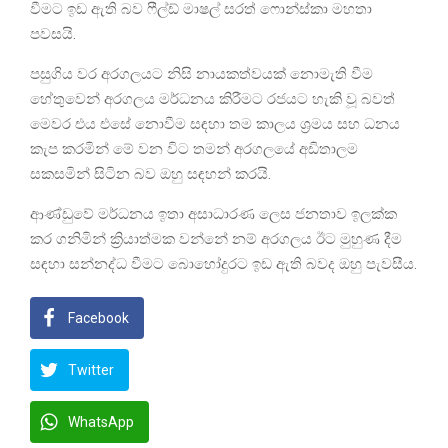
වීමට ඉඩ ඇති බව ෆීල්ඩ් මාෂල් සරත් ෆොන්ස්කා මහතා
පවසයි.
පසුගිය වර අරගලයට නිසි නායකත්වයක් නොමැති වීම
හේතුවෙන් අරගලය මර්ධනය කිරීමට රජයට හැකි වූ බවත්
මෙවර එය එසේ නොවීම සඳහා තම කාලය ශ්‍රමය සහ ධනය
කැප කරමින් මේ වන විට තමන් අරගලයේ අඩිතාලම
සකසමින් සිටින බව ඔහු සඳහන් කරයි.
ආණ්ඩුවේ මර්ධනය ඉතා අසාධාරණ ලෙස ජනතාව ඉලක්ක
කර ගනිමින් ක්‍රියාත්මක වන්නේ නම් අරගලය ඊට මුහුණ දීම
සඳහා සන්නද්ධ වීමට බොහෝදුරට ඉඩ ඇති බවද ඔහු පැවසීය.
Facebook
Twitter
WhatsApp