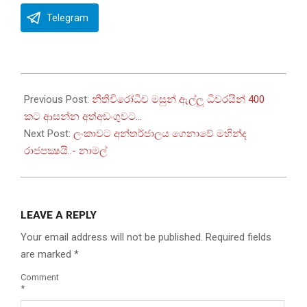
Telegram
2022-
10-
Previous Post:
නීතිවිරෝධීව මසුන් ඇල්ලූ ධීවරයින් 400
16
කට ආසන්න අත්අඩංගුවට…
Next Post:
ලංකාවට අන්තර්ජාලය ගෙනාවේ මහින්ද
රාජපක්‍ෂයි..- නාමල්
LEAVE A REPLY
Your email address will not be published.
Required fields
are marked
*
Comment
*