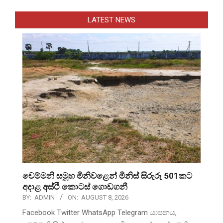
LATEST NEWS
චෙම්මනි සමූහ මිනිවළෙන් මිනිස් සිරුරු 501කට
අදාළ අස්ථි කොටස් ගොඩගනී
BY:
ADMIN
ON:
AUGUST 8, 2026
Facebook Twitter WhatsApp Telegram යාපනය,