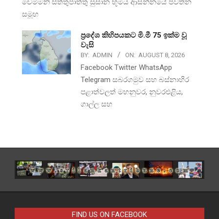
චෙම්මනි සිත්තුපාත්තු සුසාන භූමිය ආසන්නයේ පවතින
සමූහ
ප්‍රදේශ කිහිපයකට මි.මී 75 ඉක්ම වූ
වැසි
BY:
ADMIN
ON:
AUGUST 8, 2026
Facebook Twitter WhatsApp
Telegram සබරගමුව සහ බස්නාහිර
පළාත්වලත් මහනුවර, නුවරඑළිය,
ගාල්ල සහ
FIND US ON FACEBOOK