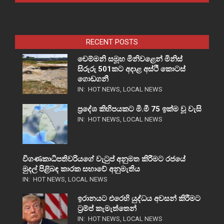
RECENT POSTS
චෙම්මනි සමූහ මිනිවළෙන් මිනිස්
සිරුරු 501කට අදාළ අස්ථි කොටස්
ගොඩගනී
IN:
HOT NEWS
,
LOCAL NEWS
ප්‍රදේශ කිහිපයකට මි.මී 75 ඉක්ම වූ වැසි
IN:
HOT NEWS
,
LOCAL NEWS
විගණකාධිපතිවරියගේ වැටුප් අනුමත කිරීමට රජයේ
මුදල් පිළිබඳ කාරක සභාවේ අනුමැතිය
IN:
HOT NEWS
,
LOCAL NEWS
ඉරානයට එරෙහි යුද්ධය අවසන් කිරීමට
ට්‍රම්ප් කැමැත්තෙන්
IN:
HOT NEWS
,
LOCAL NEWS