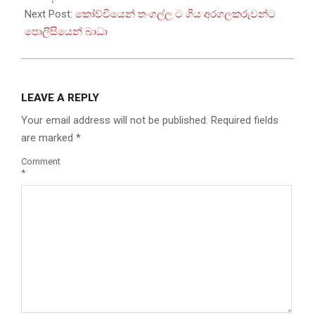
Next Post:
කෝච්චියෙන් තංගල්ල ට ගිය අරගලකරුවන්ට
පොලීසියෙන් බාධා
LEAVE A REPLY
Your email address will not be published.
Required fields
are marked
*
Comment
*