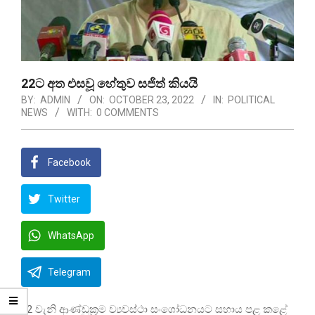
22ට අත එසවූ හේතුව සජිත් කියයි
BY:
ADMIN
ON:
OCTOBER 23, 2022
IN:
POLITICAL
NEWS
WITH:
0 COMMENTS
Facebook
Twitter
WhatsApp
Telegram
22 වැනි ආණ්ඩුක්‍රම ව්‍යවස්ථා සංශෝධනයට සහාය පළ කළේ