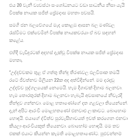
එය 20 වැනි ව්‍යවස්ථා සංශෝධනයට වඩා සාධනීය නිසා යැයි
විපක්ෂ නායක සජිත් ප්‍රේමදාස මහතා පවසයි.
සමගි ජන බලවේගයේ මැද කොළඹ ආසන බල මණ්ඩල
රැස්වීමට එක්වෙමින් විපක්ෂ නායකවරයා ඒ බව සඳහන්
කළේය.
එහිදී වැඩිදුරටක් අදහස් දැක්වූ විපක්ෂ නායක සජිත් ප්‍රේමදාස
මහතා,
“උද්දච්චකම තුළ ඒ ගත්තු තීන්දු තීරණවල ඵලවිපාක තමයි
රටේ ජීවත්නව මිලියන 22ක අද අත්විඳින්නේ. මම දරදඬු
උද්දච්ච පුද්ගලයෙක් නෙමෙයි. හැම දීශාවක් දිහාම බලනවා.
හැම තොරතුරක් දිහාම බලනවා හැබැයි අවසානයේ නිවැරදි
තීන්දුව ගන්නවා. මොළ හතාණෝගේ දත ගළවලා තියෙන්නේ.
දැන් අපිට ආරංචි මොළහතණෝ එනවාළු ලංකාවට. බොහොම
හොඳයි. එයා‌ගේ ද්විත්ව පුරවැසීභාවයත් ඉවත් කරගෙන එනවා
කියලා ආරංචියකුත් තියෙනවා. බොහෝම හොඳයි. මම තව
එකක් එයාට කියන්න කැමති මොළහතාණෝට. පුළුවන්නම්