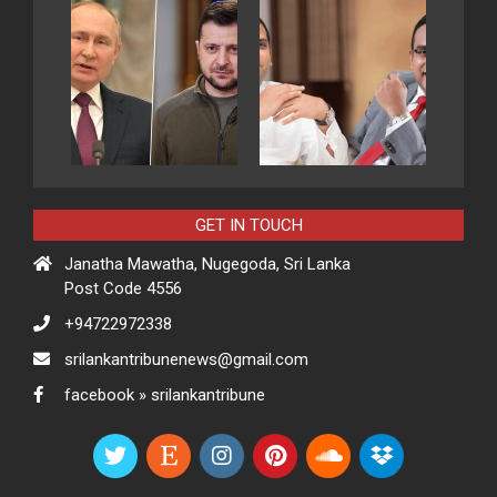
GET IN TOUCH
Janatha Mawatha, Nugegoda, Sri Lanka
Post Code 4556
+94722972338
srilankantribunenews@gmail.com
facebook » srilankantribune