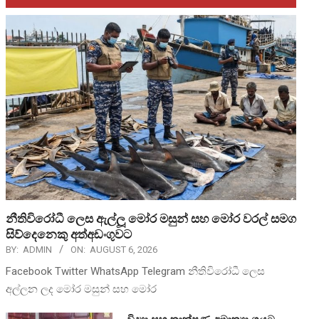
නීතිවිරෝධී ලෙස ඇල්ලූ මෝර මසුන් සහ මෝර වරල් සමග
සිව්දෙනෙකු අත්අඩංගුවට
BY:
ADMIN
ON:
AUGUST 6, 2026
Facebook Twitter WhatsApp Telegram නීතිවිරෝධී ලෙස
අල්ලන ලද මෝර මසුන් සහ මෝර