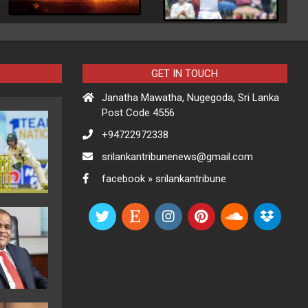
GET IN TOUCH
Janatha Mawatha, Nugegoda, Sri Lanka
Post Code 4556
+94722972338
srilankantribunenews@gmail.com
facebook » srilankantribune