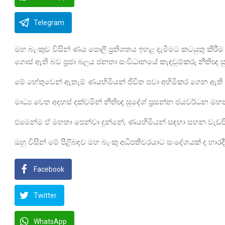
Telegram
මහ බැංකුව විසින් ණය පොලී ප්‍රතිශතය ඉහළ දැමීමට කටයුතු ක
ගොස් ඇති බව ප්‍රජා බලය ජනතා සංවිධානයේ කැඳවුම්කරු නීතිඥ ස
මේ හේතුවෙන් ඇතැම් ණයහිමියන් ජීවිත පවා අහිමිකර ගෙන ඇති
මාධ්‍ය වෙත අදහස් දක්වමින් නීතිඥ සුදේශ් ප්‍රසන්න ජයවර්ධන ම
එමෙන්ම ඒ මහතා පෙන්වා දුන්නේ, ණයහිමියන් සඳහා සහන වැඩපි
ඔහු විසින් මේ පිළිබඳව මහ බැංකු අධිපතිවරයාට සංදේශයක් ද භාරද
Facebook
Twitter
WhatsApp