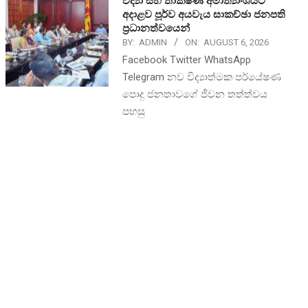
විද්‍යා සහ තාක්ෂණ අමාත්‍යාංශයට
අදාළව පූර්ව අයවැය සාකච්ඡා ජනපති
ප්‍රධානත්වයෙන්
BY:
ADMIN
ON:
AUGUST 6, 2026
Facebook Twitter WhatsApp
Telegram නව විද්‍යාත්මක පර්යේෂණ
පොදු ජනතාවගේ ජීවන තත්ත්වය
පහසු