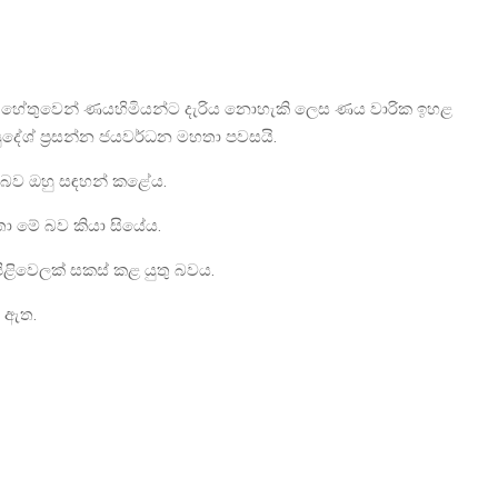
ිරීම හේතුවෙන් ණයහිමියන්ට දැරිය නොහැකි ලෙස ණය වාරික ඉහළ
ුදේශ් ප්‍රසන්න ජයවර්ධන මහතා පවසයි.
 බව ඔහු සඳහන් කළේය.
හතා මේ බව කියා සියේය.
ළිවෙලක් සකස් කළ යුතු බවය.
ී ඇත.