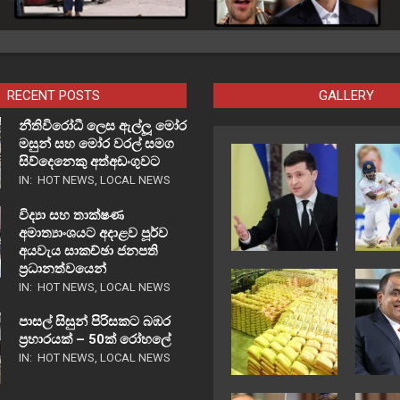
RECENT POSTS
GALLERY
නීතිවිරෝධී ලෙස ඇල්ලූ මෝර
මසුන් සහ මෝර වරල් සමග
සිව්දෙනෙකු අත්අඩංගුවට
IN:
HOT NEWS
,
LOCAL NEWS
විද්‍යා සහ තාක්ෂණ
අමාත්‍යාංශයට අදාළව පූර්ව
අයවැය සාකච්ඡා ජනපති
ප්‍රධානත්වයෙන්
IN:
HOT NEWS
,
LOCAL NEWS
පාසල් සිසුන් පිරිසකට බඹර
ප්‍රහාරයක් – 50ක් රෝහලේ
IN:
HOT NEWS
,
LOCAL NEWS