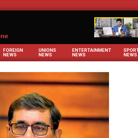
OM
FOREIGN
UNIONS
ENTERTAINMENT
SPOR
NEWS
NEWS
NEWS
NEWS
Primary
Navigation
Menu