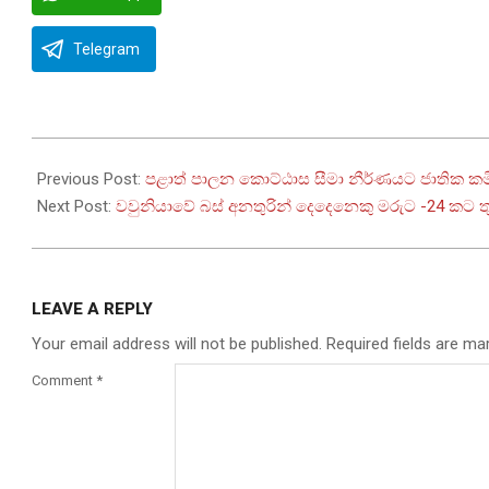
Telegram
2022-
11-
Previous Post:
පළාත් පාලන කොට්ඨාස සීමා නීර්ණයට ජාතික කම
05
Next Post:
වවුනියාවේ බස් අනතුරින් දෙදෙනෙකු මරුට -24 කට ත
LEAVE A REPLY
Your email address will not be published.
Required fields are m
Comment
*