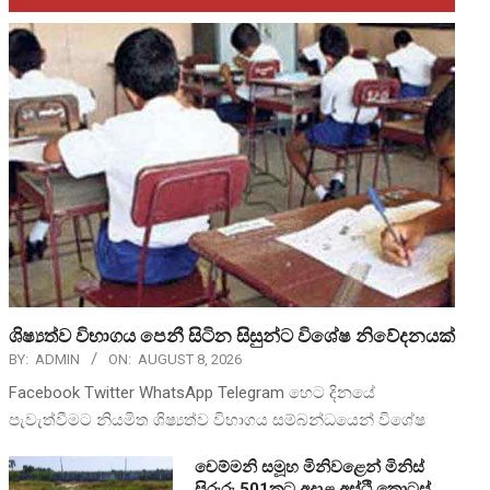
ශිෂ්‍යත්ව විභාගය පෙනී සිටින සිසුන්ට විශේෂ නිවේදනයක්
BY:
ADMIN
ON:
AUGUST 8, 2026
Facebook Twitter WhatsApp Telegram හෙට දිනයේ
පැවැත්වීමට නියමිත ශිෂ්‍යත්ව විභාගය සම්බන්ධයෙන් විශේෂ
චෙම්මනි සමූහ මිනිවළෙන් මිනිස්
සිරුරු 501කට අදාළ අස්ථි කොටස්