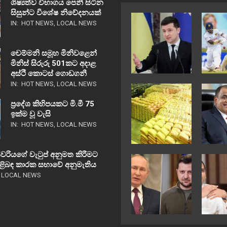
ශිෂ්‍යත්ව විභාගය පෙනී සිටින
සිසුන්ට විශේෂ නිවේදනයක්
IN:
HOT NEWS
,
LOCAL NEWS
චෙම්මනි සමූහ මිනිවළෙන්
මිනිස් සිරුරු 501කට අදාළ
අස්ථි කොටස් ගොඩගනී
IN:
HOT NEWS
,
LOCAL NEWS
ප්‍රදේශ කිහිපයකට මි.මී 75
ඉක්ම වූ වැසි
IN:
HOT NEWS
,
LOCAL NEWS
වරියගේ වැටුප් අනුමත කිරීමට
පිළිබඳ කාරක සභාවේ අනුමැතිය
,
LOCAL NEWS