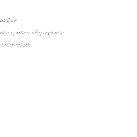
 කර තිබේ.
ි මෙම භූ කම්පනය සිදුව ඇති බවය.
වාර්තා පවසයි.