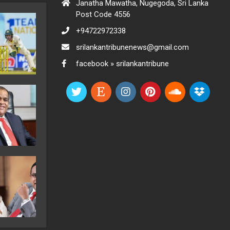
Janatha Mawatha, Nugegoda, Sri Lanka
Post Code 4556
+94722972338
srilankantribunenews@gmail.com
facebook » srilankantribune