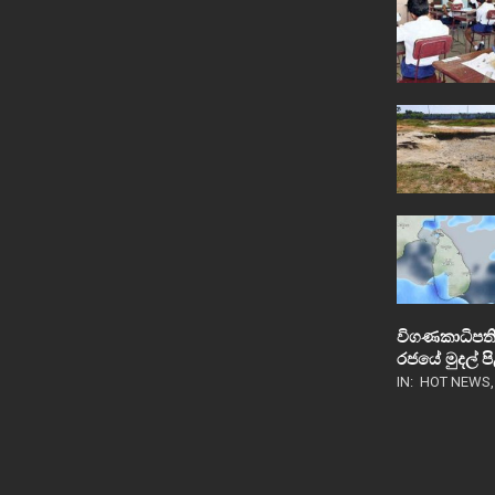
විගණකාධිපති
රජයේ මුදල් 
IN:
HOT NEWS