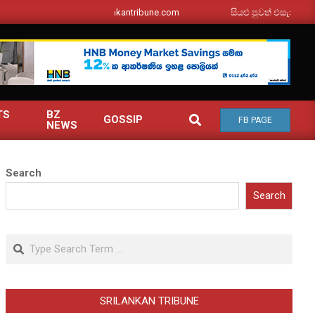
srilankantribune.com
සියළු පුවත් එසැනින් ඔබ වෙ
TS
BZ
SEARCH
GOSSIP
FB PAGE
NEWS
Search
Search
Search
SRILANKAN TRIBUNE