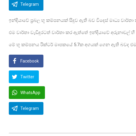
Telegram
ඉන්දියාවේ ප්‍රබල භූ කම්පනයක් සිදුව ඇති බව විදෙස් මාධ්‍ය වාර්තා
එම වාර්තා වැඩිදුරටත් වාර්තා කර ඇත්තේ ඉන්දියාවේ අරුනාචල් හ
මේ භූ කම්පනය රික්ටර් මාපකයේ 5.7ක අගයක් ගෙන ඇති බවද එම 
Facebook
Twitter
WhatsApp
Telegram