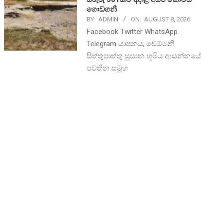
ගොඩගනී
BY:
ADMIN
ON:
AUGUST 8, 2026
Facebook Twitter WhatsApp
Telegram යාපනය, චෙම්මනි
සිත්තුපාත්තු සුසාන භූමිය ආසන්නයේ
පවතින සමූහ