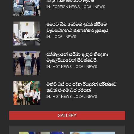
42,810ක් මෙරටට ඇවිත්
IN:
FOREIGN NEWS
,
LOCAL NEWS
මෙරට බිම් බෝම්බ ඉවත් කිරීමේ
වැඩසටහනට ජාත්‍යන්තර ප්‍රසාදය
IN:
LOCAL NEWS
රත්මලානේ සයිමා ඇතුළු තිදෙනා
මැලේසියාවෙන් පිටත්වෙයි
IN:
HOT NEWS
,
LOCAL NEWS
මත්වී බස් රථ පදින රියදුරන් පරීක්ෂාව
තවත් ජංගම බස් රථයක්
IN:
HOT NEWS
,
LOCAL NEWS
GALLERY