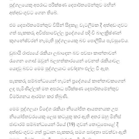
පුද්ගලයෙකු අපරාධ පරීක්ෂණ දෙපාර්තමේන්තුව මඟින්
අත්අඩංගුවට ගෙන තිබේ.
එම දෙපාර්තමේන්තුව විසින් සිදුකළ වැටලීමක දී අත්අඩංගුවට
ගත් සැකකරු අවිස්සාවේල්ල ප්‍රදේශයේ පදිංචි බාලක්‍රිෂ්ණන්
කුගනේෂ්වරන් නැමැති පුද්ගලයෙකු බව පොලීසිය පැවසුවේය.
ඩුබායි රාජ්‍යයේ රැකියා ලබාදෙන බව පවසා කාන්තාවන්
රැගෙන ගොස් ඔවුන් බලහත්කාරයෙන් වෙනත් රැකියාවල
යෙදවු බවට මෙම පුද්ගලයාට චෝදනා එල්ල වී ඇත.
සැකකරු සම්බන්ධයෙන් හැටන් ප්‍රදේශයේ කාන්තාවකගෙන්
ලද පැමිණිල්ලක් මත අපරාධ පරීක්ෂණ දෙපාර්තමේන්තුව
විමර්ශනය ආරම්භ කර තිබුණි.
මෙම පුද්ගලයා විදේශ රැකියා නියෝජිත ආයතනයක උප
නියෝජිතවරයෙකු ලෙස කටයුතු කර ඇති අතර ඔහු මිනිස්
ජාවාරම් සම්බන්ධයෙන් ඊයේ (19) ගුවන් තොටුපොළේ දී
අත්අඩංගුවට ගත් ප්‍රධාන සැකකරු සමග සබඳතා පවත්වා ඇති