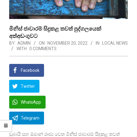
මිනිස් ජාවාරම් සිදුකළ තවත් පුද්ගලයෙක්
අත්අඩංගුවට
BY:
ADMIN
ON:
NOVEMBER 20, 2022
IN:
LOCAL NEWS
WITH:
0 COMMENTS
Facebook
Twitter
WhatsApp
Telegram
ඩුබායි සහ ඕමාන් රාජ්‍ය වෙත මිනිස් ජාවාරම් සිදුකළ තවත්