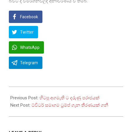
බවට ද විමර්ශනවලදී අනාවරණය වී තිබේ.
Facebook
Twitter
WhatsApp
Telegram
2022-
11-
Previous Post:
හිටපු අගමැති ට දරුණු පරාජයක්
20
Next Post:
ට්විටර් සමාගම ට්‍රම්ප් ගැන තීරණයක් ගනී