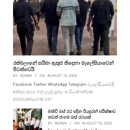
රත්මලානේ සයිමා ඇතුළු තිදෙනා මැලේසියාවෙන්
පිටත්වෙයි
BY:
ADMIN
ON:
AUGUST 10, 2026
Facebook Twitter WhatsApp Telegram මැලේසියාවේදී
අත්අඩංගුවට ගනු ලැබූ ප්‍රබල සංවිධානාත්මක
අපරාධකරුවෙකු වන
මත්වී බස් රථ පදින රියදුරන් පරීක්ෂාව
තවත් ජංගම බස් රථයක්
BY:
ADMIN
ON:
AUGUST 10, 2026