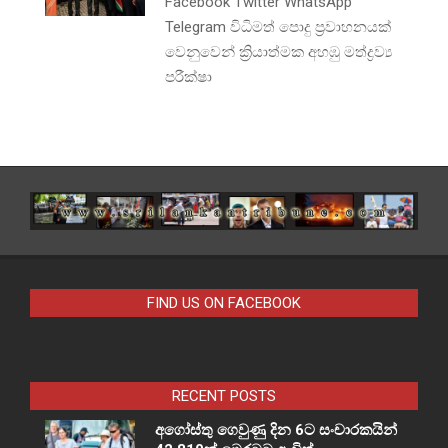
Facebook Twitter WhatsApp
Telegram විධිමත් පොදු ප්‍රවාහනයක්
වෙනුවෙන් ක්‍රියාත්මක අහඹු මත්ද්‍රව්‍ය
පරීක්ෂා
FIND US ON FACEBOOK
RECENT POSTS
අගෝස්තු ගෙවුණු දින 6ට සංචාරකයින්