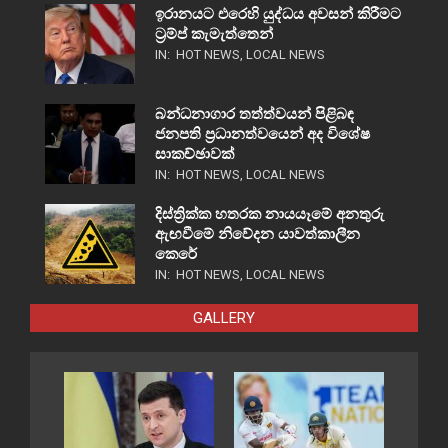
ඉරානයට එරෙහි යුද්ධය අවසන් කිරීමට
ට්‍රම්ප් කැමැත්තෙන්
IN:
HOT NEWS
,
LOCAL NEWS
බන්ධනාගාර තත්ත්වයන් පිළිබඳ
ජනපති ප්‍රධානත්වයෙන් අද විශේෂ
සාකච්ඡාවක්
IN:
HOT NEWS
,
LOCAL NEWS
දිස්ත්‍රික්ක හතරක නායයෑමේ අනතුරු
ඇඟවීමේ නිවේදන යාවත්කාලීන
කෙරේ
IN:
HOT NEWS
,
LOCAL NEWS
GALLERY