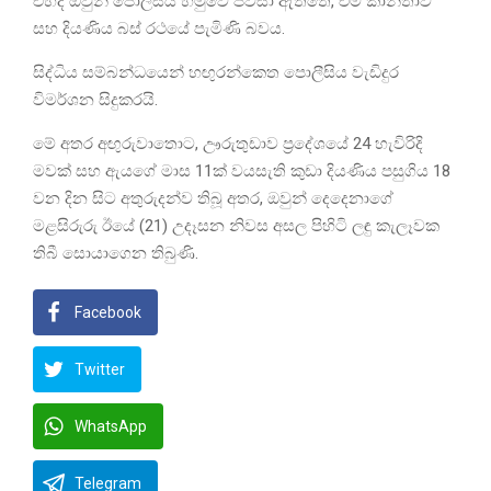
එහිදී ඔවුන් පොලීසිය හමුවේ පවසා ඇත්තේ, එම කාන්තාව
සහ දියණිය බස් රථයේ පැමිණි බවය.
සිද්ධිය සම්බන්ධයෙන් හඟුරන්කෙත පොලීසිය වැඩිදුර
විමර්ශන සිදුකරයි.
මේ අතර අඟුරුවාතොට, ඌරුතුඩාව ප්‍රදේශයේ 24 හැවිරිදි
මවක් සහ ඇයගේ මාස 11ක් වයසැති කුඩා දියණිය පසුගිය 18
වන දින සිට අතුරුදන්ව තිබූ අතර, ඔවුන් දෙදෙනාගේ
මළසිරුරු ඊයේ (21) උදෑසන නිවස අසල පිහිටි ලඳු කැලෑවක
තිබී සොයාගෙන තිබුණි.
Facebook
Twitter
WhatsApp
Telegram