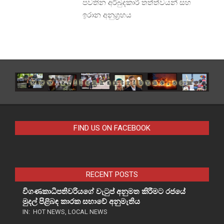
පවතින අර්බුදකාරී තත්ත්වයන් සහ
ඉරාන අනුග්‍රහය
FIND US ON FACEBOOK
RECENT POSTS
විගණකාධිපතිවරියගේ වැටුප් අනුමත කිරීමට රජයේ
මුදල් පිළිබඳ කාරක සභාවේ අනුමැතිය
IN:
HOT NEWS
,
LOCAL NEWS