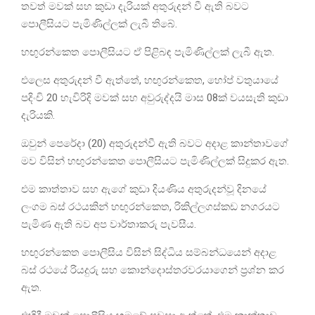
තවත් මවක් සහ කුඩා දැරියක් අතුරුදන් වී ඇති බවට
පොලීසියට පැමිණිල්ලක් ලැබී තිබේ.
හඟුරන්කෙත පොලීසියට ඒ පිළිබඳ පැමිණිල්ලක් ලැබී ඇත.
එලෙස අතුරුදන් වී ඇත්තේ, හඟුරන්කෙත, හෝප් වතුයායේ
පදිංචි 20 හැවිරිදි මවක් සහ අවුරුද්දයි මාස 08ක් වයසැති කුඩා
දැරියකි.
ඔවුන් පෙරේදා (20) අතුරුදන්වී ඇති බවට අදාළ කාන්තාවගේ
මව විසින් හඟුරන්කෙත පොලීසියට පැමිණිල්ලක් සිදුකර ඇත.
එම කාත්තාව සහ ඇගේ කුඩා දියණිය අතුරුදන්වූ දිනයේ
ලංගම බස් රථයකින් හඟුරන්කෙත, රිකිල්ලගස්කඩ නගරයට
පැමිණ ඇති බව අප වාර්තාකරු පැවසීය.
හඟුරන්කෙත පොලීසිය විසින් සිද්ධිය සම්බන්ධයෙන් අදාළ
බස් රථයේ රියදුරු සහ කොන්දොස්තරවරයාගෙන් ප්‍රශ්න කර
ඇත.