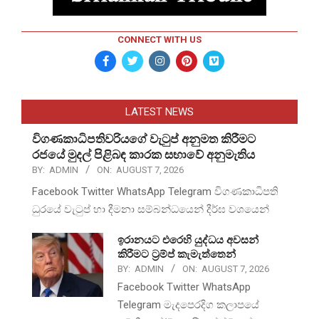
CONNECT WITH US
LATEST NEWS
විගණකාධිපතිවරියගේ වැටුප් අනුමත කිරීමට
රජයේ මුදල් පිළිබඳ කාරක සභාවේ අනුමැතිය
BY:
ADMIN
ON:
AUGUST 7, 2026
Facebook Twitter WhatsApp Telegram විගණකාධිපති
ධුරයේ වැටුප් හා දීමනා සම්බන්ධයෙන් දීර්ඝ වශයෙන්
ඉරානයට එරෙහි යුද්ධය අවසන්
කිරීමට ට්‍රම්ප් කැමැත්තෙන්
BY:
ADMIN
ON:
AUGUST 7, 2026
Facebook Twitter WhatsApp
Telegram මැදපෙරදිග කලාපයේ