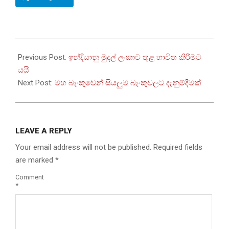
2023-
07-
Previous Post:
ඉන්දියානු මුදල් ලංකාව තුළ භාවිත කිරීමට
22
යයි
Next Post:
මහ බැංකුවෙන් සියලුම බැංකුවලට දැනුම්දීමක්
LEAVE A REPLY
Your email address will not be published.
Required fields
are marked
*
Comment
*