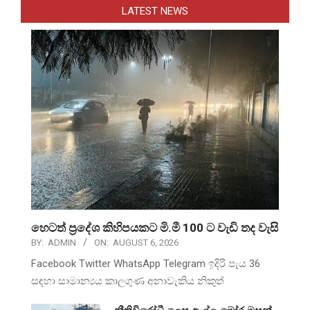
LATEST NEWS
හෙටත් ප්‍රදේශ කිහිපයකට මි.මී 100 ට වැඩි තද වැසි
BY:
ADMIN
ON:
AUGUST 6, 2026
Facebook Twitter WhatsApp Telegram ඉදිරි පැය 36
සඳහා සාමාන්‍යය කාලගුණ අනාවැකිය නිකුත්