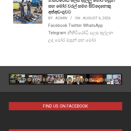
නීතිවිරෝධී ලෙස ඇල්ලූ මෝර මසුන්
සහ මෝර වරල් සමග සිව්දෙනෙකු
අත්අඩංගුවට
BY:
ADMIN
ON:
AUGUST 6, 2026
Facebook Twitter WhatsApp
Telegram නීතිවිරෝධී ලෙස අල්ලන
ලද මෝර මසුන් සහ මෝර
FIND US ON FACEBOOK