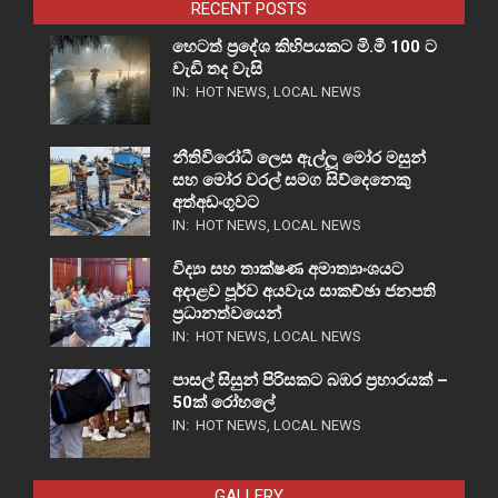
RECENT POSTS
හෙටත් ප්‍රදේශ කිහිපයකට මි.මී 100 ට
වැඩි තද වැසි
IN:
HOT NEWS
,
LOCAL NEWS
නීතිවිරෝධී ලෙස ඇල්ලූ මෝර මසුන්
සහ මෝර වරල් සමග සිව්දෙනෙකු
අත්අඩංගුවට
IN:
HOT NEWS
,
LOCAL NEWS
විද්‍යා සහ තාක්ෂණ අමාත්‍යාංශයට
අදාළව පූර්ව අයවැය සාකච්ඡා ජනපති
ප්‍රධානත්වයෙන්
IN:
HOT NEWS
,
LOCAL NEWS
පාසල් සිසුන් පිරිසකට බඹර ප්‍රහාරයක් –
50ක් රෝහලේ
IN:
HOT NEWS
,
LOCAL NEWS
GALLERY