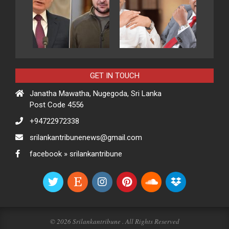
GET IN TOUCH
Janatha Mawatha, Nugegoda, Sri Lanka
Post Code 4556
+94722972338
srilankantribunenews@gmail.com
facebook » srilankantribune
© 2026 Srilankantribune . All Rights Reserved