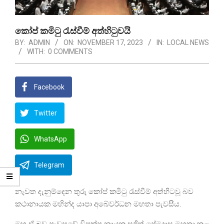
කෝප් කමිටු රැස්වීම් අත්හිටුවයි
BY:
ADMIN
ON:
NOVEMBER 17, 2023
IN:
LOCAL NEWS
WITH:
0 COMMENTS
Facebook
Twitter
WhatsApp
Telegram
නැවත දැනුම්දෙන තුරු කෝප් කමිටු රැස්වීම් අත්හිටවූ බව
කථානායක මහින්ද යාපා අබේවර්ධන මහතා පැවසීය.