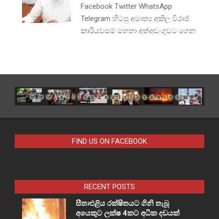
Facebook Twitter WhatsApp
Telegram හිටපු අමාත්‍ය අකිල විරාජ්
කාරියවසම් මහතා අත්අඩංගුවට ගෙන
FIND US ON FACEBOOK
RECENT POSTS
සීතාඑළිය රක්ෂිතයට ගිනි තැබූ
අයෙකුට ලක්ෂ 4කට අධික දඩයක්