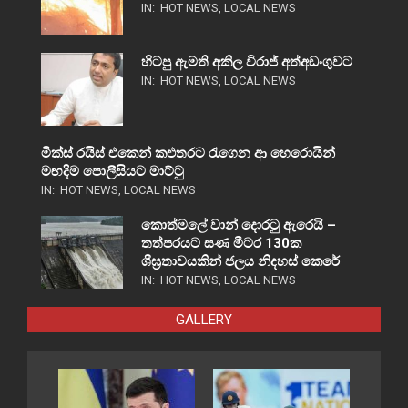
IN:
HOT NEWS
,
LOCAL NEWS
හිටපු ඇමති අකිල විරාජ් අත්අඩංගුවට
IN:
HOT NEWS
,
LOCAL NEWS
මික්ස් රයිස් එකෙන් කළුතරට රැගෙන ආ හෙරොයින්
මඟදිම පොලීසියට මාට්ටු
IN:
HOT NEWS
,
LOCAL NEWS
කොත්මලේ වාන් දොරටු ඇරෙයි –
තත්පරයට ඝණ මීටර 130ක
ශීඝ්‍රතාවයකින් ජලය නිදහස් කෙරේ
IN:
HOT NEWS
,
LOCAL NEWS
GALLERY