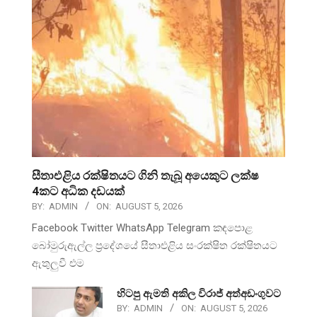
සීතාඑළිය රක්ෂිතයට ගිනි තැබූ අයෙකුට ලක්ෂ
4කට අධික දඩයක්
BY:
ADMIN
ON:
AUGUST 5, 2026
Facebook Twitter WhatsApp Telegram කඳපොළ
බෝමුරුඇල්ල ප්‍රදේශයේ සීතාඑළිය සංරක්ෂිත රක්ෂිතයට
ඇතුලුවී එම
හිටපු ඇමති අකිල විරාජ් අත්අඩංගුවට
BY:
ADMIN
ON:
AUGUST 5, 2026