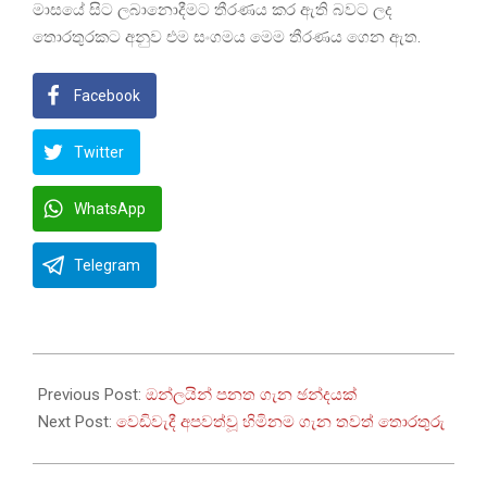
මාසයේ සිට ලබානොදීමට තීරණය කර ඇති බවට ලද
තොරතුරකට අනුව එම සංගමය මෙම තීරණය ගෙන ඇත.
Facebook
Twitter
WhatsApp
Telegram
2024-
01-
Previous Post:
ඔන්ලයින් පනත ගැන ඡන්දයක්
23
Next Post:
වෙඩිවැදී අපවත්වූ හිමිනම ගැන තවත් තොරතුරු