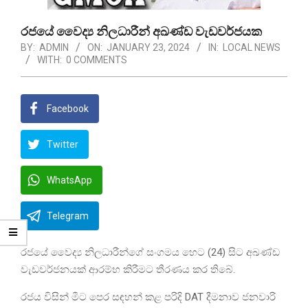
රජයේ වෛද්‍ය නිලධාරීන් අඛණ්ඩ වැඩවර්ජයක
BY:
ADMIN
ON:
JANUARY 23, 2024
IN:
LOCAL NEWS
WITH:
0 COMMENTS
Facebook
Twitter
WhatsApp
Telegram
රජයේ වෛද්‍ය නිලධාරීන්ගේ සංගමය හෙට (24) සිට අඛණ්ඩ
වැඩවර්ජනයක් ආරම්භ කිරීමට තීරණය කර තිබේ.
රජය විසින් මීට පෙර සඳහන් කළ පරිදි DAT දීමනාව ජනවාරි