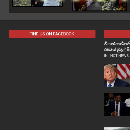
FIND US ON FACEBOOK
විගණකාධිපති
රජයේ මුදල් 
IN:
HOT NEWS