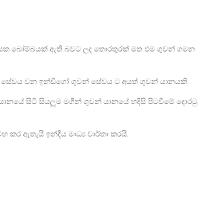
් යානයක බෝම්බයක් ඇති බවට ලද තොරතුරක් මත එම ගුවන් ගමන
් සේවය වන ඉන්ඩිගෝ ගුවන් සේවය ට අයත් ගුවන් යානයකි.
 යානයේ සිටි සියලූම මගීන් ගුවන් යානයේ හදිසි පිටවීමේ දොරටු
කර ඇතැයි ඉන්දීය මාධ්‍ය වාර්තා කරයි.