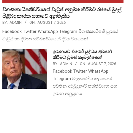
විගණකාධිපතිවරියගේ වැටුප් අනුමත කිරීමට රජයේ මුදල්
පිළිබඳ කාරක සභාවේ අනුමැතිය
BY:
ADMIN
ON:
AUGUST 7, 2026
Facebook Twitter WhatsApp Telegram විගණකාධිපති ධුරයේ
වැටුප් හා දීමනා සම්බන්ධයෙන් දීර්ඝ වශයෙන්
ඉරානයට එරෙහි යුද්ධය අවසන්
කිරීමට ට්‍රම්ප් කැමැත්තෙන්
BY:
ADMIN
ON:
AUGUST 7, 2026
Facebook Twitter WhatsApp
Telegram මැදපෙරදිග කලාපයේ
පවතින අර්බුදකාරී තත්ත්වයන් සහ
ඉරාන අනුග්‍රහය