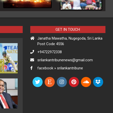
GET IN TOUCH
Janatha Mawatha, Nugegoda, Sri Lanka
Post Code 4556
+94722972338
srilankantribunenews@gmail.com
facebook » srilankantribune