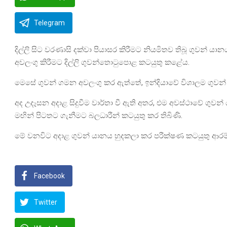
Telegram
දිල්ලි සිට වරණාසි දක්වා පියාසර කිරීමට නියමිතව තිබූ ගුවන
අවලංගු කිරීමට දිල්ලි ගුවන්තොටුපොළ කටයුතු කළේය.
මෙසේ ගුවන් ගමන අවලංගු කර ඇත්තේ, ඉන්දියාවේ විශාලම ගුවන
අද උදෑසන අදාළ සිදුවීම වාර්තා වී ඇති අතර, එම අවස්ථාවේ ගුවන්
මඟින් පිටතට ගැනීමට බලධාරීන් කටයුතු කර තිබිණි.
මේ වනවිට අදාළ ගුවන් යානය හුදකලා කර පරීක්ෂණ කටයුතු ආරම්භ 
Facebook
Twitter