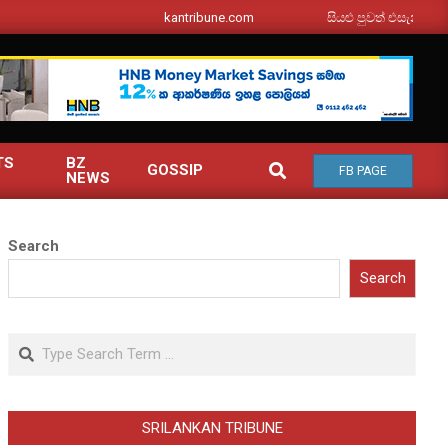
srilankantribune.com
සියළු පුවත් එසැනින් ඔබ වෙ
TS
BZ
SEARCH
GOSSIP
FB PAGE
NEWS
Search
Search
Search
SRILANKAN TRIBUNE