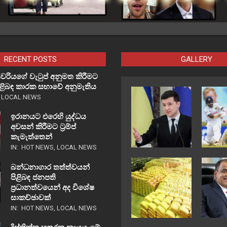
RECENT POSTS
GALLERY
වරියගේ වැටුප් අනුමත කිරීමට
පිළිබඳ කාරක සභාවේ අනුමැතිය
,
LOCAL NEWS
ඉරානයට එරෙහි යුද්ධය
අවසන් කිරීමට ට්‍රම්ප්
කැමැත්තෙන්
IN:
HOT NEWS
,
LOCAL NEWS
බන්ධනාගාර තත්ත්වයන්
පිළිබඳ ජනපති
ප්‍රධානත්වයෙන් අද විශේෂ
සාකච්ඡාවක්
IN:
HOT NEWS
,
LOCAL NEWS