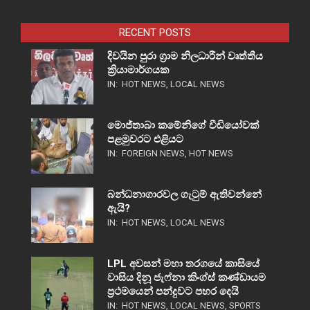
RECENT POSTS
දිවයින පුරා ග්‍රාම නිලධාරීන් වෘත්තීය
ක්‍රියාමාර්ගයක
IN:
HOT NEWS
,
LOCAL NEWS
මොජ්තාබා කමේනිගේ වීඩියෝවක්
පළමුවරට එළියට
IN:
FOREIGN NEWS
,
HOT NEWS
බන්ධනාගාරවල ගැටුම් ඇතිවන්නේ
ඇයි?
IN:
HOT NEWS
,
LOCAL NEWS
LPL අවසන් මහා තරගයේ කාසියේ
වාසිය දිනූ ජැෆ්නා කිංග්ස් කණ්ඩායම
ප්‍රථමයෙන් පන්දුවට පහර දෙයි
IN:
HOT NEWS
,
LOCAL NEWS
,
SPORTS