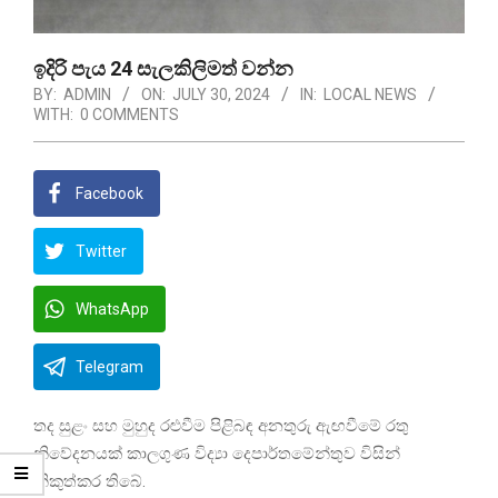
ඉදිරි පැය 24 සැලකිලිමත් වන්න
BY:
ADMIN
ON:
JULY 30, 2024
IN:
LOCAL NEWS
WITH:
0 COMMENTS
Facebook
Twitter
WhatsApp
Telegram
තද සුළං සහ මුහුද රළුවීම පිළිබඳ අනතුරු ඇඟවීමේ රතු
නිවේදනයක් කාලගුණ විද්‍යා දෙපාර්තමේන්තුව විසින්
නිකුත්කර තිබේ.