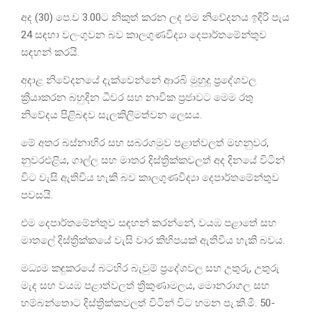
අද (30) පෙ.ව 3.00ට නිකුත් කරන ලද එම නිවේදනය ඉදිරි පැය
24 සඳහා වලංගුවන බව කාලගුණවිද්‍යා දෙපාර්තමේන්තුව
සඳහන් කරයි.
අදාළ නිවේදනයේ දැක්වෙන්නේ ආරබි මුහුදු ප්‍රදේශවල
ක්‍රියාකරන බහුදින ධීවර සහ නාවික ප්‍රජාවට මෙම රතු
නිවේදය පිළිබඳව සැලකිලිමත්වන ලෙසය.
මේ අතර බස්නාහිර සහ සබරගමුව පළාත්වලත් මහනුවර,
නුවරඑළිය, ගාල්ල සහ මාතර දිස්ත්‍රික්කවලත් අද දිනයේ විටින්
විට වැසි ඇතිවිය හැකි බව කාලගුණවිද්‍යා දෙපාර්තමේන්තුව
පවසයි.
එම දෙපාර්තමේන්තුව සඳහන් කරන්නේ, වයඹ පළාතේ සහ
මාතලේ දිස්ත්‍රික්කයේ වැසි වාර කිහිපයක් ඇතිවිය හැකි බවය.
මධ්‍යම කඳුකරයේ බටහිර බැවුම් ප්‍රදේශවල සහ උතුරු, උතුරු
මැද සහ වයඹ පළාත්වලත් ත්‍රිකුණාමලය, මොනරාගල සහ
හම්බන්තොට දිස්ත්‍රික්කවලත් විටින් විට හමන පැ.කි.මී. 50-