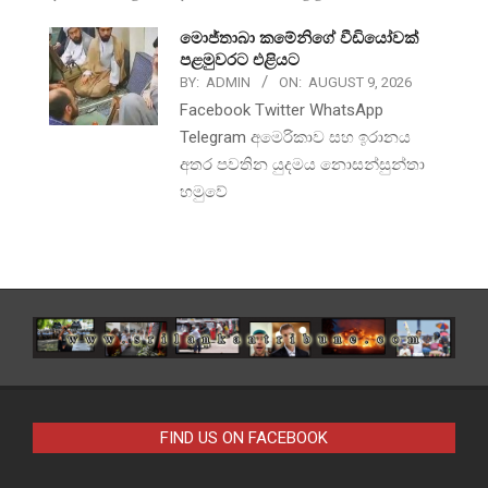
මොජ්තාබා කමේනිගේ වීඩියෝවක්
පළමුවරට එළියට
BY:
ADMIN
ON:
AUGUST 9, 2026
Facebook Twitter WhatsApp
Telegram අමෙරිකාව සහ ඉරානය
අතර පවතින යුදමය නොසන්සුන්තා
හමුවේ
FIND US ON FACEBOOK