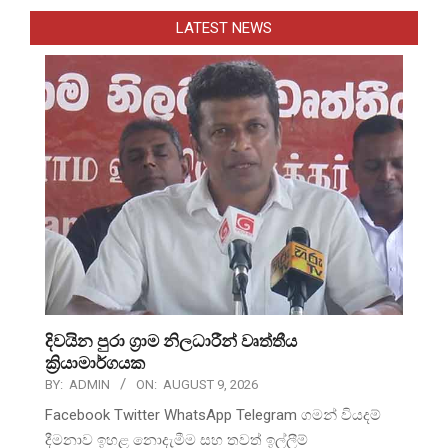
LATEST NEWS
දිවයින පුරා ග්‍රාම නිලධාරීන් වෘත්තීය
ක්‍රියාමාර්ගයක
BY:
ADMIN
ON:
AUGUST 9, 2026
Facebook Twitter WhatsApp Telegram ගමන් වියදම්
දීමනාව ඉහළ නොදැමීම සහ තවත් ඉල්ලීම්