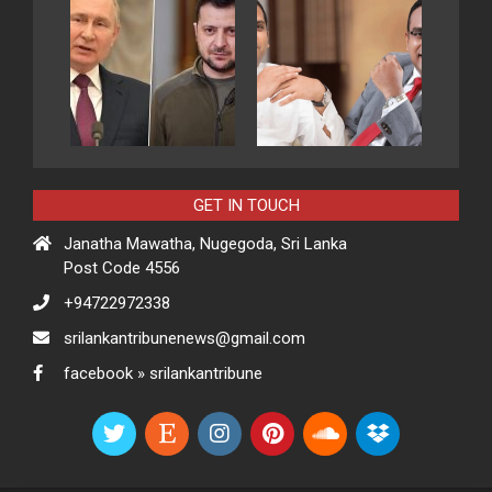
GET IN TOUCH
Janatha Mawatha, Nugegoda, Sri Lanka
Post Code 4556
+94722972338
srilankantribunenews@gmail.com
facebook » srilankantribune