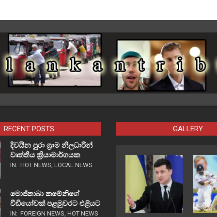
RECENT POSTS
GALLERY
දිවයින පුරා ග්‍රාම නිලධාරීන්
වෘත්තීය ක්‍රියාමාර්ගයක
IN:
HOT NEWS
,
LOCAL NEWS
මොජ්තාබා කමේනිගේ
වීඩියෝවක් පළමුවරට එළියට
IN:
FOREIGN NEWS
,
HOT NEWS