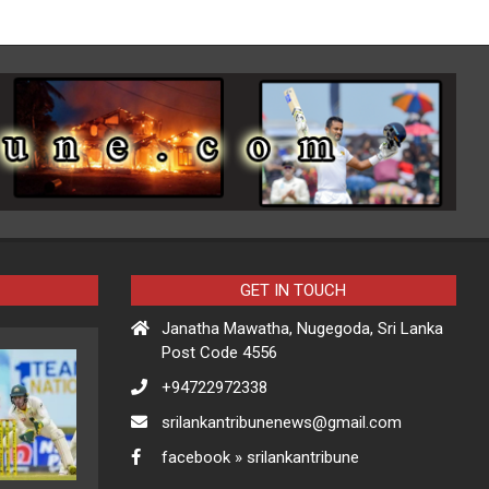
GET IN TOUCH
Janatha Mawatha, Nugegoda, Sri Lanka
Post Code 4556
+94722972338
srilankantribunenews@gmail.com
facebook » srilankantribune