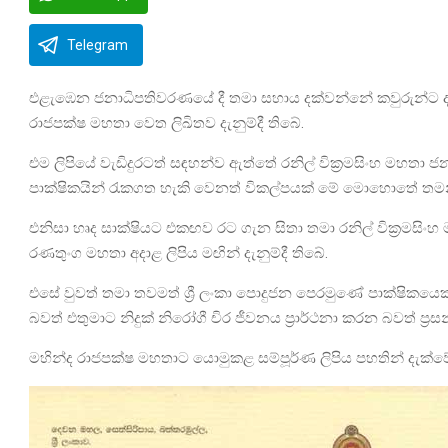
Telegram
එළැඹෙන ජනාධිපතිවරණයේ දී තමා සහාය දක්වන්නේ කවුරුන්ට ද ය
රාජපක්ෂ මහතා වෙත ලිඛිතව දැනුම්දී තිබේ.
එම ලිපියේ වැඩිදුරටත් සඳහන්ව ඇත්තේ රනිල් වික්‍රමසිංහ මහත
පාක්ෂිකයින් රැකගත හැකි වෙනත් විකල්පයක් මේ මොහොතේ 
එනිසා හෘද සාක්ෂියට එකඟව රට ගැන සිතා තමා රනිල් වික්‍රමසිං
රණතුංග මහතා අදාළ ලිපිය මඟින් දැනුම්දී තිබේ.
එසේ වුවත් තමා තවමත් ශ්‍රී ලංකා පොදුජන පෙරමුණේ පාක්ෂිකය
බවත් එතුමාට නිදුක් නිරෝගී චිර ජීවනය ප්‍රාර්ථනා කරන බවත් ප්
මහින්ද රාජපක්ෂ මහතාට යොමුකළ සම්පූර්ණ ලිපිය පහතින් දැක්ව