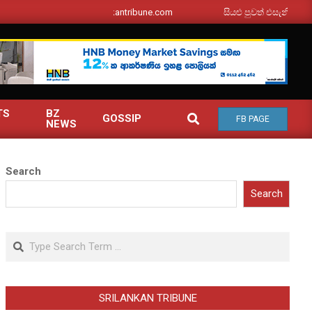
srilankantribune.com
සියළු පුවත් එසැනින් ඔබ වෙත
TS
BZ
SEARCH
GOSSIP
FB PAGE
NEWS
Search
Search
Search
SRILANKAN TRIBUNE