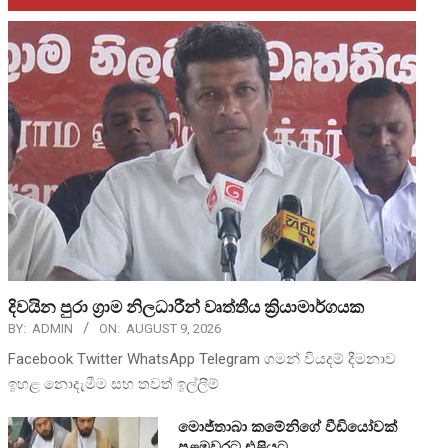
දිවයින පුරා ග්‍රාම නිලධාරීන් වෘත්තීය ක්‍රියාමාර්ගයක
BY:
ADMIN
ON:
AUGUST 9, 2026
Facebook Twitter WhatsApp Telegram ගමන් වියදම් දීමනාව
ඉහළ නොදැමීම සහ තවත් ඉල්ලීම්
මොජ්තාබා කමේනිගේ වීඩියෝවක්
පළමුවරට එළියට