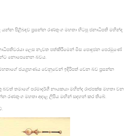
න්න පිළිබඳව ප්‍රසන්න රණතුංග මහතා හිටපු ජනාධිපති මහින්ද
ා ජනාධිපතිවරයා ලෙස නැවත පත්කිරීමෙන් මිස පොදුජන පෙරමුණේ
තමන්ට නොපෙනෙන බවය.
හ මහතාගේ ජයග්‍රහණය වෙනුවෙන් ඉදිරිපත් වෙන බව ප්‍රසන්න
ෙකු බවත් තමාගේ පරමාදර්ශී නායකයා මහින්ද රාජපක්ෂ මහතා වන
‍රසන්න රණතුංග මහතා අදාළ ලිපිය මඟින් සඳහන් කර තිබේ.
ේ.