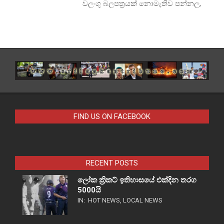
වලංගු බලපත්‍රයක් නොමැතිව පන්නල,
FIND US ON FACEBOOK
RECENT POSTS
ලෝක ක්‍රිකට් ඉතිහාසයේ එක්දින තරග
5000යි
IN:
HOT NEWS
,
LOCAL NEWS