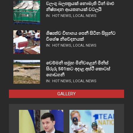
වලංගු බලපත්‍රයක් නොමැති ටින් මාළු
නිෂ්පාදන ආයතනයක් වටලයි
IN:
HOT NEWS
,
LOCAL NEWS
ශිෂ්‍යත්ව විභාගය පෙනී සිටින සිසුන්ට
විශේෂ නිවේදනයක්
IN:
HOT NEWS
,
LOCAL NEWS
චෙම්මනි සමූහ මිනිවළෙන් මිනිස්
සිරුරු 501කට අදාළ අස්ථි කොටස්
ගොඩගනී
IN:
HOT NEWS
,
LOCAL NEWS
GALLERY