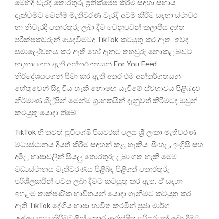
මෙහිදී වැරදි තොරතුරු ප්‍රතික්ෂේප කිරීම සඳහා සහාය
දැක්වීමට මෙන්ම මැතිවරණ වැරදි අවම කිරීම සඳහා ස්ථාවර
හා නිවැරදි තොරතුරු ලබා දීම වෙනුවෙන් කලාපීය දත්ත
පරීක්ෂකවරුන් යෙදවීමටද TikTok කටයුතු කර ඇත. තවද
සමාලෝචනය කර ඇති හෝ දැනට තහවුරු නොකළ බවට
හඳුනාගෙන ඇති අන්තර්ගතයන් For You Feed
නිර්දේශයගෙන් සීමා කර ඇති අතර එම අන්තර්ගතයන්
හේතුවෙන් සිදු විය හැකි නොමඟ යැවීමේ ස්වභාවය පිළිබඳව
නිර්මාණ ශිල්පීන් මෙන්ම ග්‍රාහකයින් දැනුවත් කිරීමටද ඔවුන්
කටයුතු යොදා තිබේ.
TikTok හි තවත් සුවිශේෂී පියවරක් ලෙස ශ්‍රී ලංකා මැතිවරණ
මධ්‍යස්ථානය දියත් කිරීම සඳහන් කළ හැකිය. සිංහල, ඉංග්‍රීසි සහ
දමිල භාෂාවලින් සියලු තොරතුරු ලබා ගත හැකි මෙම
මධ්‍යස්ථානය මැතිවරණය පිළිබඳ පිළිගත් තොරතුරු
පරිශීලකයින් වෙත ලබා දීමට කටයුතු කර ඇත. ඒ සඳහා
ඉහළම තාක්ෂණික භාවිතයන් යොදා ගැනීමට කටයුතු කර
ඇති TikTok දේශීය භාෂා භාවිත කරමින් ප්‍රජා මාර්ග
උල්ලංඝනය කිරීම්වලින් තොර ආරක්ෂිත පරිසරයක් ලබා දීමට