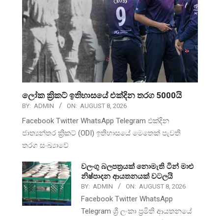
ලෝක ක්‍රිකට් ඉතිහාසයේ එක්දින තරග 5000යි
BY:
ADMIN
ON:
AUGUST 8, 2026
Facebook Twitter WhatsApp Telegram එක්දින
ජාත්‍යන්තර ක්‍රිකට් (ODI) ඉතිහාසයේ මෙතෙක් පැවති
තරග සංඛ්‍යාවේ
වලංගු බලපත්‍රයක් නොමැති ටින් මාළු
නිෂ්පාදන ආයතනයක් වටලයි
BY:
ADMIN
ON:
AUGUST 8, 2026
Facebook Twitter WhatsApp
Telegram ශ්‍රී ලංකා ප්‍රමිති ආයතනයේ