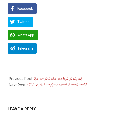
Facebook
Twitter
WhatsApp
Telegram
2024-
09-
Previous Post:
දිය නෑමට ගිය ජනිඳුට වුණු දේ
06
Next Post:
රටට ඇති විකල්පය සජිත් මතක් කරයි
LEAVE A REPLY