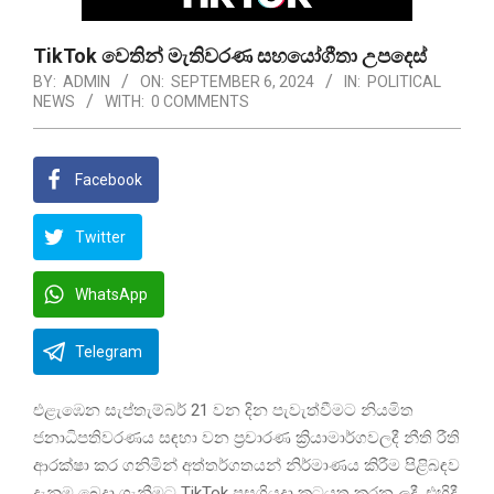
TikTok වෙතින් මැතිවරණ සහයෝගීතා උපදෙස්
BY:
ADMIN
ON:
SEPTEMBER 6, 2024
IN:
POLITICAL
NEWS
WITH:
0 COMMENTS
Facebook
Twitter
WhatsApp
Telegram
එළැඹෙන සැප්තැම්බර් 21 වන දින පැවැත්වීමට නියමිත
ජනාධිපතිවරණය සඳහා වන ප්‍රචාරණ ක්‍රියාමාර්ගවලදී නීති රීති
ආරක්ෂා කර ගනිමින් අත්තර්ගතයන් නිර්මාණය කිරීම පිළිබඳව
දැනුම බෙදා ගැනීමට TikTok පසුගියදා කටයුතු කරන ලදී. එහිදී