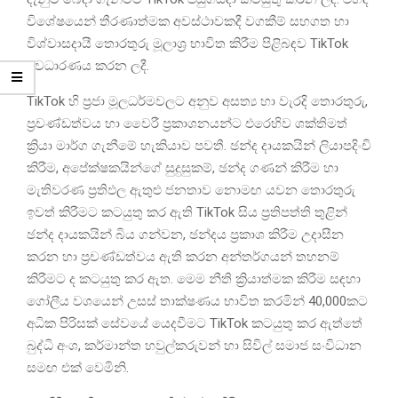
විශේෂයෙන් තීරණාත්මක අවස්ථාවකදී වගකීම් සහගත හා
විශ්වාසදායී තොරතුරු මූලාශ්‍ර භාවිත කිරීම පිළිබඳව TikTok
අවධාරණය කරන ලදී.
TikTok හි ප්‍රජා මූලධර්මවලට අනුව අසත්‍ය හා වැරදි තොරතුරු,
ප්‍රචණ්ඩත්වය හා වෛරී ප්‍රකාශනයන්ට එරෙහිව ශක්තිමත්
ක්‍රියා මාර්ග ගැනීමේ හැකියාව පවතී. ඡන්ද දායකයින් ලියාපදිංචි
කිරීම, අපේක්ෂකයින්ගේ සුදුසුකම්, ඡන්ද ගණන් කිරීම හා
මැතිවරණ ප්‍රතිඵල ඇතුළු ජනතාව නොමඟ යවන තොරතුරු
ඉවත් කිරීමට කටයුතු කර ඇති TikTok සිය ප්‍රතිපත්ති තුළින්
ඡන්ද දායකයින් බිය ගන්වන, ඡන්දය ප්‍රකාශ කිරීම උදාසීන
කරන හා ප්‍රචණ්ඩත්වය ඇති කරන අන්තර්ගයන් තහනම්
කිරීමට ද කටයුතු කර ඇත. මෙම නීති ක්‍රියාත්මක කිරීම සඳහා
ගෝලීය වශයෙන් උසස් තාක්ෂණය භාවිත කරමින් 40,000කට
අධික පිරිසක් සේවයේ යෙදවීමට TikTok කටයුතු කර ඇත්තේ
බුද්ධි අංශ, කර්මාන්ත හවුල්කරුවන් හා සිවිල් සමාජ සංවිධාන
සමඟ එක් වෙමිනි.