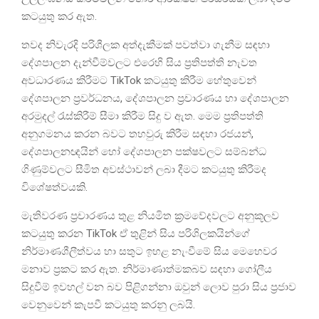
කටයුතු කර ඇත.
තවද නිවැරදි පරිශීලක අත්දැකීමක් පවත්වා ගැනීම සඳහා
දේශපාලන දැන්වීම්වලට එරෙහි සිය ප්‍රතිපත්ති නැවත
අවධාරණය කිරීමට TikTok කටයුතු කිරීම හේතුවෙන්
දේශපාලන ප්‍රවර්ධනය, දේශපාලන ප්‍රචාරණය හා දේශපාලන
අරමුදල් රැස්කිරීම් සීමා කිරීම සිදු ව ඇත. මෙම ප්‍රතිපත්ති
අනුගමනය කරන බවට තහවුරු කිරීම සඳහා රජයන්,
දේශපාලනඥයින් හෝ දේශපාලන පක්ෂවලට සම්බන්ධ
ගිණුම්වලට සීමිත අවස්ථාවන් ලබා දීමට කටයුතු කිරීමද
විශේෂත්වයකි.
මැතිවරණ ප්‍රචාරණය තුළ නියමිත ක්‍රමවේදවලට අනුකූලව
කටයුතු කරන TikTok ඒ තුළින් සිය පරිශිලකයින්ගේ
නිර්මාණශීලීත්වය හා සතුට ඉහළ නැංවීමේ සිය මෙහෙවර
මනාව ප්‍රකට කර ඇත. නිර්මාණාත්මකබව සඳහා ගෝලීය
සිදුවීම් ඉවහල් වන බව පිළිගන්නා ඔවුන් ලොව පුරා සිය ප්‍රජාව
වෙනුවෙන් කැපවී කටයුතු කරනු ලබයි.