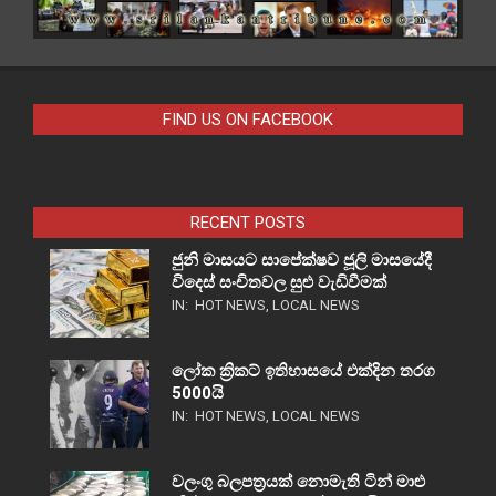
FIND US ON FACEBOOK
RECENT POSTS
ජුනි මාසයට සාපේක්ෂව ජූලි මාසයේදී
විදෙස් සංචිතවල සුළු වැඩිවීමක්
IN:
HOT NEWS
,
LOCAL NEWS
ලෝක ක්‍රිකට් ඉතිහාසයේ එක්දින තරග
5000යි
IN:
HOT NEWS
,
LOCAL NEWS
වලංගු බලපත්‍රයක් නොමැති ටින් මාළු