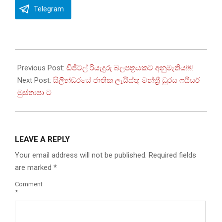
Telegram
2024-
12-
Previous Post:
ඩිජිටල් රියැදුරු බලපත්‍රයකට අනුමැතිය￼
10
Next Post:
සිලින්ඩරයේ ජාතික ලැයිස්තු මන්ත්‍රී ධුරය ෆයිසර්
මුස්තාපා ට
LEAVE A REPLY
Your email address will not be published.
Required fields
are marked
*
Comment
*