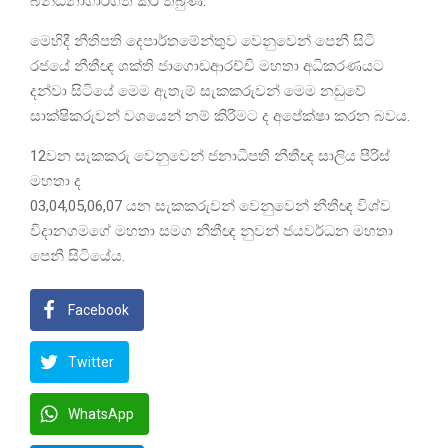
බන්ධනාගාරගත කර තිබුණි.
මෙහිදී නීතිපති දෙපාර්තමේන්තුව වෙනුවෙන් පෙනී සිටි
රජයේ නීතීඥ ශක්ති ජාගොඩආරච්චි මහතා අධිකරණයට
දන්වා සිටියේ මෙම ඇතැම් සැකකරුවන් මෙම නඩුවේ
සාක්ෂිකරුවන් වශයෙන් නම් කිරීමට ද අපේක්ෂා කරන බවය.
12වන සැකකරු වෙනුවෙන් ජනාධිපති නීතීඥ සාලිය පීරිස්
මහතා ද
03,04,05,06,07 යන සැකකරුවන් වෙනුවෙන් නීතීඥ විශ්ව
විදානගමගේ මහතා සමග නීතීඥ නුවන් ජයවර්ධන මහතා
පෙනී සිටියේය.
Facebook
Twitter
WhatsApp