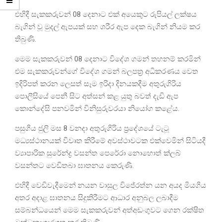
එහිදී සැකකරුවන් 08 දෙනාට එක් අයෙකුට රුපියල් ලක්ෂය
බැගින් වූ මුදල් ඇපයක් සහ ශරීර ඇප දෙක බැගින් නියම කර
තිබුණි.
මෙම සැකකරුවන් 08 දෙනාට විදේශ ගමන් තහනම් කරමින්
එම සැකකරුවන්ගේ විදේශ ගමන් බලපත්‍ර අධිකරණය වෙත
ඉදිරිපත් කරන ලෙසත් සෑම ඉරිදා දිනයකදීම අතුරුගිරිය
පොලීසියේ පෙනී සිට අත්සන් කළ යුතු බවත් දැඩි ඇප
කොන්දේසි පනවමින් විනිසුරුවරයා නියෝග කළේය.
පසුගිය ජුලි මස 8 වනදා අතුරුගිරිය ප්‍රදේශයේ ටැටූ
මධ්‍යස්ථානයක් විවෘත කිරීමේ අවස්ථාවටක එක්වෙමින් සිටියදී
ව්‍යාපාරික සුරේන්ද්‍ර වසන්ත පෙරේරා නොහොත් ක්ලබ්
වසන්තට වෙඩිතබා ඝාතනය කෙරුණි.
එහිදී වෙඩිවැදීමෙන් නයන වාසුල විජේරත්න යන අයද මියගිය
අතර අදාළ ඝාතනය සිදුකිරීමට ආධාර අනුබල ලබාදීම
සම්බන්ධයෙන් මෙම සැකකරුවන් අත්අඩංගුවට ගෙන රක්ෂිත