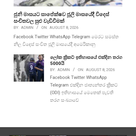
ජුනි මාසයට සාපේක්ෂව ජූලි මාසයේදී විදෙස්
සංචිතවල සුළු වැඩිවීමක්
BY:
ADMIN
ON:
AUGUST 8, 2026
Facebook Twitter WhatsApp Telegram මෙරට සමස්ත
නිල විදෙස් සංචිත ජූලි මාසයේදී අමෙරිකානු
ලෝක ක්‍රිකට් ඉතිහාසයේ එක්දින තරග
5000යි
BY:
ADMIN
ON:
AUGUST 8, 2026
Facebook Twitter WhatsApp
Telegram එක්දින ජාත්‍යන්තර ක්‍රිකට්
(ODI) ඉතිහාසයේ මෙතෙක් පැවති
තරග සංඛ්‍යාවේ