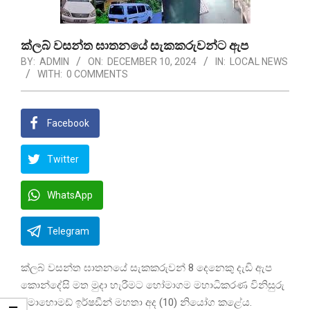
ක්ලබ් වසන්ත ඝාතනයේ සැකකරුවන්ට ඇප
BY:
ADMIN
ON:
DECEMBER 10, 2024
IN:
LOCAL NEWS
WITH:
0 COMMENTS
Facebook
Twitter
WhatsApp
Telegram
ක්ලබ් වසන්ත ඝාතනයේ සැකකරුවන් 8 දෙනෙකු දැඩි ඇප
කොන්දේසි මත මුදා හැරීමට හෝමාගම මහාධිකරණ විනිසුරු
මොහොමඩ් ඉර්ෂඩීන් මහතා අද (10) නියෝග කළේය.