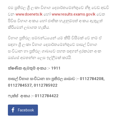
එම ප්‍රතිඵල ශ්‍රී ලංකා විභාග දෙපාර්තමේන්තුවේ නිඳු වෙඩ් අඩවි
වන
www.doenets.lk
හෝ
www.results.exams.gov.lk
වෙත
පිවිස විභාග අංකය හෝ ජාතික හැදුනුම්පත් අංකය ඇතුළත්
කිරීමෙන් ලබාගත හැකිය.
විභාග ප්‍රතිඵල සම්බන්ධයෙන් යම් කිසි විසීමක් වේ නම් ඒ
සඳහා ශ්‍රී ලංකා විභාග දෙපාර්තමේන්තුවේ පාසල් විභාග
සංවිධාන හා ප්‍රතිඵල ශාඛාවේ පහත සඳහන් දුරකථන අංක
ඔස්සේ අමතන්න ලෙස ඉල්ලීමක් කරයි.
ක්ෂණික ඇමතුම් අංකය :- 1911
පාසල් විභාග සංවිධාන හා ප්‍රතිඵල ශාඛාව :- 0112784208,
0112784537, 0112785922
ෆැක්ස් අංකය :- 0112784422
Facebook