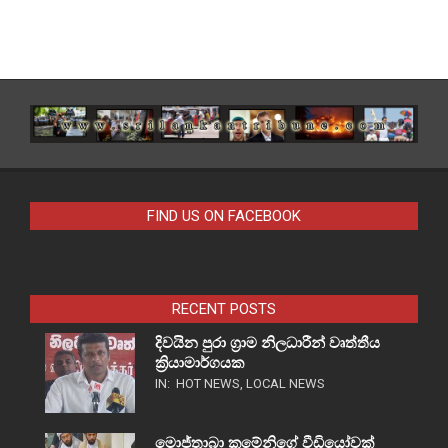
FIND US ON FACEBOOK
RECENT POSTS
දිවයින පුරා ග්‍රාම නිලධාරීන් වෘත්තීය
ක්‍රියාමාර්ගයක
IN:
HOT NEWS
,
LOCAL NEWS
මොජ්තාබා කමේනිගේ වීඩියෝවක්