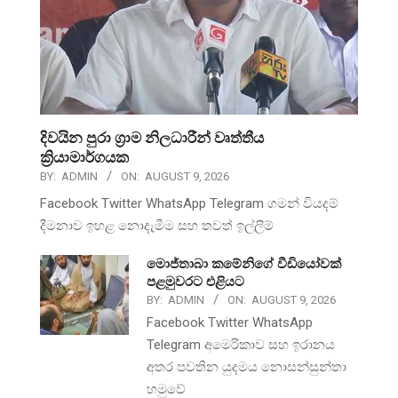
දිවයින පුරා ග්‍රාම නිලධාරීන් වෘත්තීය
ක්‍රියාමාර්ගයක
BY:
ADMIN
ON:
AUGUST 9, 2026
Facebook Twitter WhatsApp Telegram ගමන් වියදම්
දීමනාව ඉහළ නොදැමීම සහ තවත් ඉල්ලීම්
මොජ්තාබා කමේනිගේ වීඩියෝවක්
පළමුවරට එළියට
BY:
ADMIN
ON:
AUGUST 9, 2026
Facebook Twitter WhatsApp
Telegram අමෙරිකාව සහ ඉරානය
අතර පවතින යුදමය නොසන්සුන්තා
හමුවේ