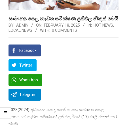
සාමාන්‍ය පෙළ නැවත සමීක්ෂණ ප්‍රතිඵල නිකුත් වෙයි
BY:
ADMIN
ON:
FEBRUARY 18, 2025
IN:
HOT NEWS
,
LOCAL NEWS
WITH:
0 COMMENTS
Facebook
Twitter
WhatsApp
Telegram
2023(2024) අධ්‍යයන පොදු සහතික පත්‍ර සාමාන්‍ය පෙළ
විභාගයේ නැවත සමීක්ෂණ ප්‍රතිඵල ඊයේ (17) රාත්‍රී නිකුත් කර
තිබේ.