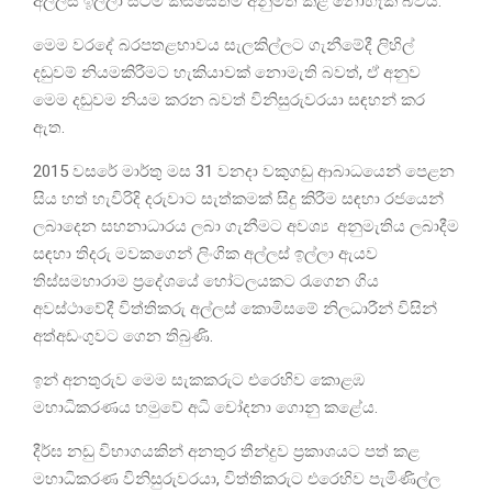
අල්ලස් ඉල්ලා සිටීම කිසිසේත්ම අනුමත කළ නොහැකි බවය.
මෙම වරදේ බරපතළභාවය සැලකිල්ලට ගැනීමේදී ලිහිල්
දඬුවම් නියමකිරීමට හැකියාවක් නොමැති බවත්, ඒ අනුව
මෙම දඬුවම නියම කරන බවත් විනිසුරුවරයා සඳහන් කර
ඇත.
2015 වසරේ මාර්තු මස 31 වනදා වකුගඩු ආබාධයෙන් පෙළන
සිය හත් හැවිරිදි දරුවාට සැත්කමක් සිදු කිරීම සඳහා රජයෙන්
ලබාදෙන සහනාධාරය ලබා ගැනීමට අවශ්‍ය අනුමැතිය ලබාදීම
සඳහා තිදරු මවකගෙන් ලිංගික අල්ලස් ඉල්ලා ඇයව
තිස්සමහාරාම ප්‍රදේශයේ හෝටලයකට රැගෙන ගිය
අවස්ථාවේදී විත්තිකරු අල්ලස් කොමිසමේ නිලධාරීන් විසින්
අත්අඩංගුවට ගෙන තිබුණි.
ඉන් අනතුරුව මෙම සැකකරුට එරෙහිව කොළඹ
මහාධිකරණය හමුවේ අධි චෝදනා ගොනු කළේය.
දීර්ඝ නඩු විභාගයකින් අනතුර තීන්දුව ප්‍රකාශයට පත් කළ
මහාධිකරණ විනිසුරුවරයා, විත්තිකරුට එරෙහිව පැමිණිල්ල