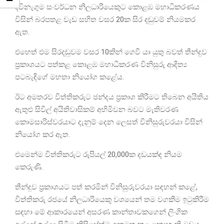
දිවිනැගුම සංවර්ධන නිලධාරියෙකුට කොළඹ මහාධිකරණය
විසින් බරපතළ වැඩ සහිත වසර 20ක සිර දඬුවම් නියමකර
ඇත.
එහෙත් එම සිරදඬුවම වසර 10කින් ගෙවී යා යුතු බවත් තීන්දුව
ප්‍රකාශයට පත්කළ කොළඹ මහාධිකරණ විනිසුරු ආදිත්‍ය
පටබැඳිගේ මහතා නියෝග කළේය.
ඊට අමතරව විත්තිකරුට ඡන්දය ප්‍රකාශ කිරීමට තිබෙන අයිතිය
ඇතුළු සිවිල් අයිතිවාසිකම් අහිමිවන බවට මැතිවරණ
කොමසාරිස්වරයාට දැනුම් දෙන ලෙසත් විනිසුරුවරයා විසින්
නියෝග කර ඇත.
එමෙන්ම විත්තිකරුට රුපියල් 20,000ක දඩයක්ද නියම
කෙරුණි.
තීන්දුව ප්‍රකාශයට පත් කරමින් විනිසුරුවරයා සඳහන් කළේ,
විත්තිකරු රජයේ නිලධාරියෙකු වශයෙන් තම වගකීම ඉටුකිරීම
සඳහා මේ ආකාරයෙන් අසරණ කාන්තාවකගෙන් ලිංගික