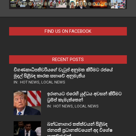
FIND US ON FACEBOOK
RECENT POSTS
විගණකාධිපතිවරියගේ වැටුප් අනුමත කිරීමට රජයේ
මුදල් පිළිබඳ කාරක සභාවේ අනුමැතිය
IN:
HOT NEWS
,
LOCAL NEWS
ඉරානයට එරෙහි යුද්ධය අවසන් කිරීමට
ට්‍රම්ප් කැමැත්තෙන්
IN:
HOT NEWS
,
LOCAL NEWS
බන්ධනාගාර තත්ත්වයන් පිළිබඳ
ජනපති ප්‍රධානත්වයෙන් අද විශේෂ