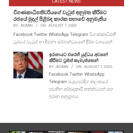
LATEST NEWS
විගණකාධිපතිවරියගේ වැටුප් අනුමත කිරීමට
රජයේ මුදල් පිළිබඳ කාරක සභාවේ අනුමැතිය
BY:
ADMIN
ON:
AUGUST 7, 2026
Facebook Twitter WhatsApp Telegram විගණකාධිපති
ධුරයේ වැටුප් හා දීමනා සම්බන්ධයෙන් දීර්ඝ වශයෙන්
ඉරානයට එරෙහි යුද්ධය අවසන්
කිරීමට ට්‍රම්ප් කැමැත්තෙන්
BY:
ADMIN
ON:
AUGUST 7, 2026
Facebook Twitter WhatsApp
Telegram මැදපෙරදිග කලාපයේ
පවතින අර්බුදකාරී තත්ත්වයන් සහ
ඉරාන අනුග්‍රහය