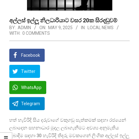
අල්ලස් ඉල්ලූ නිලධාරියාට වසර 20ක සිරදඬුවම්
BY:
ADMIN
ON:
MAY 9, 2025
IN:
LOCAL NEWS
WITH:
0 COMMENTS
Facebook
Twitter
WhatsApp
Telegram
හත් හැවිරිදි සිය දරුවාගේ වකුගඩු සැත්කමක් සඳහා රජයෙන්
ලබාදෙන සහනාධාර මුදල ලබාගැනීමට අවශ්‍ය අනුමැතිය
ලබාදීම සඳහා 30 හැවිරිදි තිදරු මවකගෙන් ලිංගික අල්ලස් ඉල්ලූ