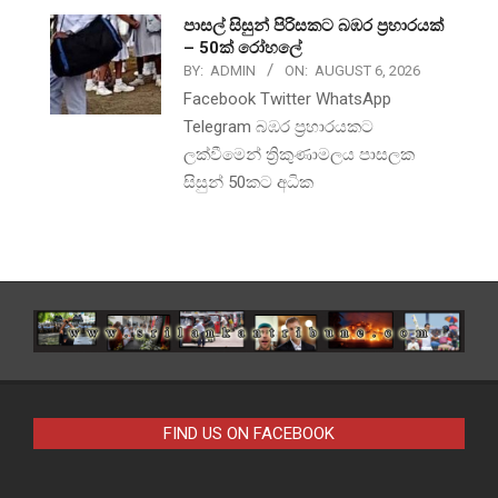
පාසල් සිසුන් පිරිසකට බඹර ප්‍රහාරයක්
– 50ක් රෝහලේ
BY:
ADMIN
ON:
AUGUST 6, 2026
Facebook Twitter WhatsApp
Telegram බඹර ප්‍රහාරයකට
ලක්වීමෙන් ත්‍රිකුණාමලය පාසලක
සිසුන් 50කට අධික
FIND US ON FACEBOOK