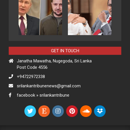
GET IN TOUCH
Janatha Mawatha, Nugegoda, Sri Lanka
Post Code 4556
+94722972338
srilankantribunenews@gmail.com
facebook » srilankantribune