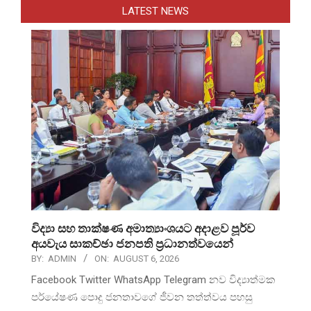
LATEST NEWS
විද්‍යා සහ තාක්ෂණ අමාත්‍යාංශයට අදාළව පූර්ව
අයවැය සාකච්ඡා ජනපති ප්‍රධානත්වයෙන්
BY:
ADMIN
ON:
AUGUST 6, 2026
Facebook Twitter WhatsApp Telegram නව විද්‍යාත්මක
පර්යේෂණ පොදු ජනතාවගේ ජීවන තත්ත්වය පහසු