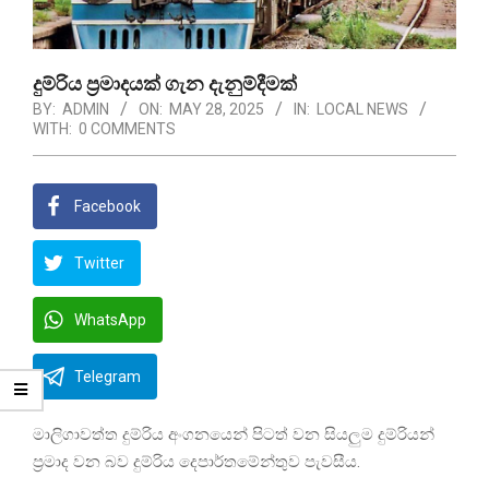
දුම්රිය ප්‍රමාදයක් ගැන දැනුම්දීමක්
BY:
ADMIN
ON:
MAY 28, 2025
IN:
LOCAL NEWS
WITH:
0 COMMENTS
Facebook
Twitter
WhatsApp
Telegram
මාලිගාවත්ත දුම්රිය අංගනයෙන් පිටත් වන සියලුම දුම්රියන්
ප්‍රමාද වන බව දුම්රිය දෙපාර්තමේන්තුව පැවසීය.