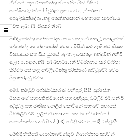
නීතිපති දෙපාර්තමේන්තු නියෝජිතයින් විසින්
සාක්ෂිකරුවන්ගේ දිවුරුම් ප්‍රකාශ වගඋත්තරකාර
පොලිස්පතිදේශබන්දු තෙන්නකොන් මහතාගේ පාර්ශ්වය
වෙත ලබා දීම සිදුකර තිබේ.
පාර්ලිමේන්තු සන්නිවේදන අංශය සඳහන් ක‍ළේ, පොලිස්පති
දේශබන්දු තෙන්නකෝන් මහතා විසින් කර ඇති බව කියන
විෂමාචාර සහ සිය ධුරයේ බලතල බරපතළ අන්දමින් අනිසි
ලෙස යොදාගැනීම සම්බන්ධයෙන් විමර්ශනය කර වාර්තා
කිරීමට පත් කළ පාර්ලිමේන්තු පරීක්ෂණ කමිටුවේදී මෙය
සිදුකෙරුණු බවය.
මෙම කමිටුව ශ්‍රේෂ්ඨාධිකරණ විනිසුරු පී.පී. සූරසේන
මහතාගේ සභාපතිත්වයෙන් සහ විනිසුරු ඩබ්ලිව්.එම්.එන්.පී.
ඉද්දවල සහ ජාතික පොලිස් කොමිෂන් සභාවේ සභාපති
ඊ.ඩබ්ලිව්.එම්. ලලිත් ඒකනායක යන මහත්වරුන්ගේ
සාමාජිකත්වයෙන් ඊයේ (03) පාර්ලිමේන්තුවේදී රැස්වුණි.
මෙහිදී නීතිපති දෙපාර්තමේන්තුව නියෝජනය කරමින්