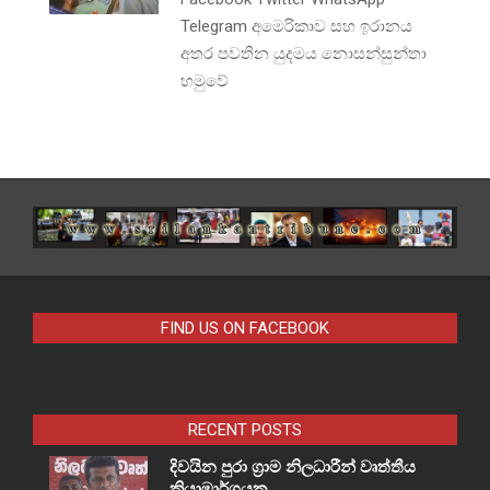
Telegram අමෙරිකාව සහ ඉරානය
අතර පවතින යුදමය නොසන්සුන්තා
හමුවේ
FIND US ON FACEBOOK
RECENT POSTS
දිවයින පුරා ග්‍රාම නිලධාරීන් වෘත්තීය
ක්‍රියාමාර්ගයක