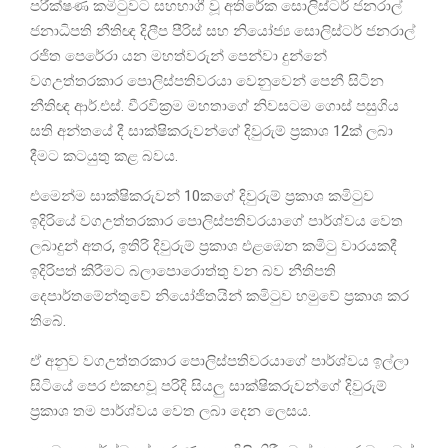
පරීක්ෂණ කමිටුවට සහභාගී වූ අතිරේක සොලිස්ටර් ජනරාල්
ජනාධිපති නීතිඥ දිලීප පීරිස් සහ නියෝජ්‍ය සොලිස්ටර් ජනරාල්
රජිත පෙරේරා යන මහත්වරුන් පෙන්වා දුන්නේ
වගඋත්තරකාර පොලිස්පතිවරයා වෙනුවෙන් පෙනී සිටින
නීතිඥ ආර්.එස්. වීරවික්‍රම මහතාගේ නිවසටම ගොස් පසුගිය
සති අන්තයේ දී සාක්ෂිකරුවන්ගේ දිවුරුම් ප්‍රකාශ 12ක් ලබා
දීමට කටයුතු කළ බවය.
එමෙන්ම සාක්ෂිකරුවන් 10කගේ දිවුරුම් ප්‍රකාශ කමිටුව
ඉදිරියේ වගඋත්තරකාර පොලිස්පතිවරයාගේ පාර්ශ්වය වෙත
ලබාදුන් අතර, ඉතිරි දිවුරුම් ප්‍රකාශ එළඹෙන කමිටු වාරයකදී
ඉදිරිපත් කිරීමට බලාපොරොත්තු වන බව නීතිපති
දෙපාර්තමේන්තුවේ නියෝජිතයින් කමිටුව හමුවේ ප්‍රකාශ කර
තිබේ.
ඒ අනුව වගඋත්තරකාර පොලිස්පතිවරයාගේ පාර්ශ්වය ඉල්ලා
සිටියේ පෙර එකඟවූ පරිදි සියලු සාක්ෂිකරුවන්ගේ දිවුරුම්
ප්‍රකාශ තම පාර්ශ්වය වෙත ලබා දෙන ලෙසය.