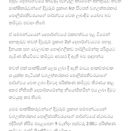
පසුව දෙපාර්ශ්වයේ කරුණු පැහැදිලි කිරීමෙන් අනතුරුව තවත්
සාක්ෂිකරුවන්ගේ දිවුරුම් ප්‍රකාශ 6ක පිටපත් වගඋත්තරකාර
පොලිස්පතිවරයාගේ පාර්ශ්වය වෙත ලබාදීම යෝග්‍ය බව
කමිටුව පවසා තිබේ.
ඒ සම්බන්ධයෙන් දෙපාර්ශ්වයේ එකඟත්වය පළ වීමෙන්
අනතුරුව තවත් දිවුරුම් ප්‍රකාශ 2ක් දෙපාර්ශ්වයටම පහසු
දිනයක සහ වෙලාවක පෞද්ගලිකව පාර්ලිමේන්තු පරිශ්‍රයට
පැමිණ කියවීමට කමිටුව අවසර දී ඇති බව සඳහන්ය.
තවත් එක් සාක්ෂියක් ලෙස ලබා දී ඇති මාධ්‍ය සාකච්ඡාවක
සංයුක්ත තැටියක් වගඋත්තරකාර පොලිස්පතිවරයාගේ
පාර්ශ්වය වෙත ලබා දීමටද පරීක්ෂණ කමිටුව තීරණය කළ
අතර නීතිපති දෙපාර්තමේන්තු නියෝජිතයින් එය ලබා දීමට
කටයුතු කර තිබේ.
මෙම සාක්ෂිකරුවන්ගේ දිවුරුම් ප්‍රකාශ සම්බන්ධයෙන්
වගඋත්තරකාර පොලිස්පතිවරයාගේ පාර්ශ්වයේ ස්ථාවරය
ඉදිරිපත් කිරීම එළෙඹෙන 9 වැනිදා පස්වරු 2.00ට පරීක්ෂණ
කමිටුව රැස්වී සිදුකිරීමට නියමිතය.