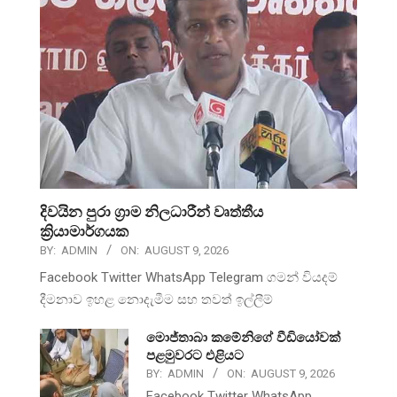
දිවයින පුරා ග්‍රාම නිලධාරීන් වෘත්තීය
ක්‍රියාමාර්ගයක
BY:
ADMIN
ON:
AUGUST 9, 2026
Facebook Twitter WhatsApp Telegram ගමන් වියදම්
දීමනාව ඉහළ නොදැමීම සහ තවත් ඉල්ලීම්
මොජ්තාබා කමේනිගේ වීඩියෝවක්
පළමුවරට එළියට
BY:
ADMIN
ON:
AUGUST 9, 2026
Facebook Twitter WhatsApp