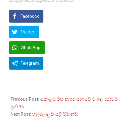
Facebook
Twitter
WhatsApp
Telegram
2025-
06-
Previous Post:
කොළඹ මහ නගර සභාවේ මංගල රැස්වීම
04
ජුනි 16
Next Post:
හල්ලොලුව යළි රිමාන්ඩ්