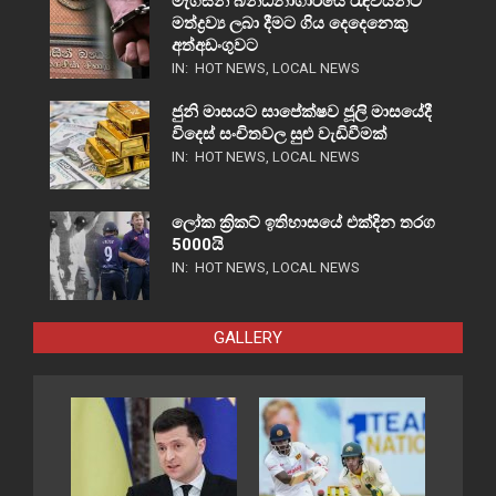
මැගසින් බන්ධනාගාරයේ රැඳවියන්ට
මත්ද්‍රව්‍ය ලබා දීමට ගිය දෙදෙනෙකු
අත්අඩංගුවට
IN:
HOT NEWS
,
LOCAL NEWS
ජුනි මාසයට සාපේක්ෂව ජූලි මාසයේදී
විදෙස් සංචිතවල සුළු වැඩිවීමක්
IN:
HOT NEWS
,
LOCAL NEWS
ලෝක ක්‍රිකට් ඉතිහාසයේ එක්දින තරග
5000යි
IN:
HOT NEWS
,
LOCAL NEWS
GALLERY