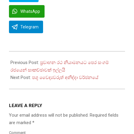
WhatsApp
Telegram
2025-
06-
Previous Post:
ප්‍රවාහන රථ නියාමනයට පෙර සංගම්
07
රජයෙන් සාකච්ඡාවක් ඉල්ලයි
Next Post:
පශූ වෛද්‍යවරුත් අනිද්දා වර්ජනයේ
LEAVE A REPLY
Your email address will not be published.
Required fields
are marked
*
Comment