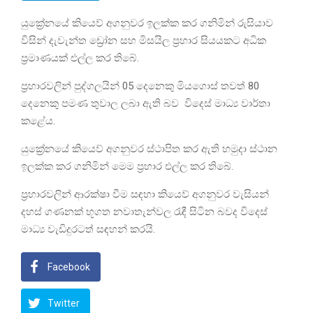
යුක්‍රේනයේ කියෙව් අගනුවර ඉලක්ක කර ගනිමින් රුසියාව
විසින් දැවැන්ත ඩ්‍රෝන සහ මිසයිල ප්‍රහාර සියයකට අධික
ප්‍රමාණයක් එල්ල කර තිබේ.
ප්‍රහාරවලින් පුද්ගලයින් 05 දෙනෙකු මියගොස් තවත් 80
දෙනෙකු පමණ තුවාල ලබා ඇති බව විදෙස් මාධ්‍ය වාර්තා
කළේය.
යුක්‍රේනයේ කියෙව් අගනුවර ස්ථාපිත කර ඇති හමුදා ස්ථාන
ඉලක්ක කර ගනිමින් මෙම ප්‍රහාර එල්ල කර තිබේ.
ප්‍රහාරවලින් ආරක්ෂා වීම සඳහා කියෙව් අගනුවර වැසියන්
දහස් ගණනක් භූගත නවාතැන්වල රැඳී සිටින බවද විදෙස්
මාධ්‍ය වැඩිදුරටත් සඳහන් කරයි.
Facebook
Twitter