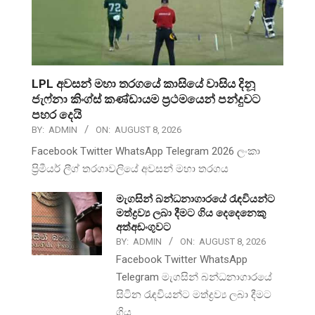
LPL අවසන් මහා තරගයේ කාසියේ වාසිය දිනූ
ජැෆ්නා කිංග්ස් කණ්ඩායම ප්‍රථමයෙන් පන්දුවට
පහර දෙයි
BY:
ADMIN
ON:
AUGUST 8, 2026
Facebook Twitter WhatsApp Telegram 2026 ලංකා
ප්‍රිමීයර් ලීග් තරගාවලියේ අවසන් මහා තරගය
මැගසින් බන්ධනාගාරයේ රැඳවියන්ට
මත්ද්‍රව්‍ය ලබා දීමට ගිය දෙදෙනෙකු
අත්අඩංගුවට
BY:
ADMIN
ON:
AUGUST 8, 2026
Facebook Twitter WhatsApp
Telegram මැගසින් බන්ධනාගාරයේ
සිටින රැඳවියන්ට මත්ද්‍රව්‍ය ලබා දීමට
ගිය