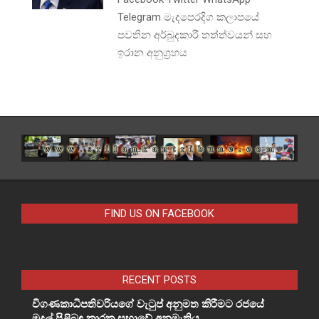
Telegram මැදපෙරදිග කලාපයේ
පවතින අර්බුදකාරී තත්ත්වයන් සහ
ඉරාන අනුග්‍රහය
FIND US ON FACEBOOK
RECENT POSTS
විගණකාධිපතිවරියගේ වැටුප් අනුමත කිරීමට රජයේ
මුදල් පිළිබඳ කාරක සභාවේ අනුමැතිය