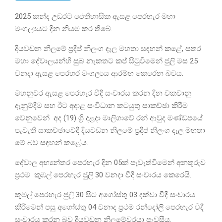
2025 කන්ද උඩරට ඓතිහාසික ඇසළ පෙරහැර මහා
මංගල්‍යයට දින නියම කර තිබේ.
දියවඩන නිලමේ ප්‍රදීප් නිලංග දෑල මහතා සඳහන් කළේ, සතර
මහා දේවාලයන්හි සුබ නැකතට කප් සිටුවීමෙන් ජුලි මස 25
වනදා ඇසළ පෙරහර මංගල්‍යය ආරම්භ කෙරෙන බවය.
මහනුවර ඇසළ පෙරහැර වීදී සංචාරය කරන දින වකවානු
දැනුම්දීම සහ ඊට අදාළ සංවිධාන කටයුතු සාකච්ඡා කිරීම
වෙනුවෙන් අද (19) ශ්‍රී දළදා මාලිගාවේ රන් ආවුද මණ්ඩපයේ
පැවැති සාකච්ඡාවේදී දියවඩන නිලමේ ප්‍රදීප් නිලංග දෑල මහතා
මේ බව සඳහන් කළේය.
දේවාල අභ්‍යන්තර පෙරහැර දින 05ක් පැවැත්වීමෙන් අනතුරුව
ප්‍රථම කුඹල් පෙරහැර ජුලි 30 වනදා වීදී සංචාරය කෙරෙයි.
කුඹල් පෙරහැර ජුලි 30 සිට අගෝස්තු 03 දක්වා වීදී සංචාරය
කිරීමෙන් පසු අගෝස්තු 04 වනාද ප්‍රථම රන්දෝලි පෙරහැර වීදී
සංචාරය කරන බව දියවඩන නිලමේවරයා පැවසීය.