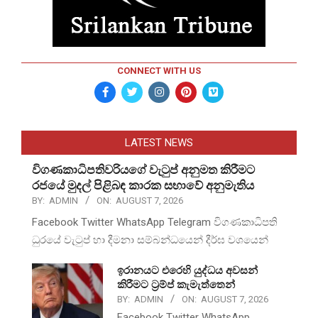
CONNECT WITH US
LATEST NEWS
විගණකාධිපතිවරියගේ වැටුප් අනුමත කිරීමට
රජයේ මුදල් පිළිබඳ කාරක සභාවේ අනුමැතිය
BY:
ADMIN
ON:
AUGUST 7, 2026
Facebook Twitter WhatsApp Telegram විගණකාධිපති
ධුරයේ වැටුප් හා දීමනා සම්බන්ධයෙන් දීර්ඝ වශයෙන්
ඉරානයට එරෙහි යුද්ධය අවසන්
කිරීමට ට්‍රම්ප් කැමැත්තෙන්
BY:
ADMIN
ON:
AUGUST 7, 2026
Facebook Twitter WhatsApp