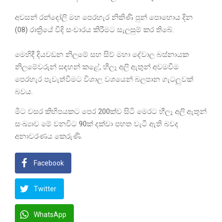
අවසන් රන්දෝලි මහ පෙරහැර නිකිණි පුන් පොහොය දින
(08) රාත්‍රියේ වීදි සංචාරය කිරීමට සැලසුම් කර තිබේ.
මෙහිදී දියවඩන නිලමේ සහ සිව් මහා දේවාල බස්නායක
නිලමේවරුන් සඳහන් කළේ, හීලෑ අලි ඇතුන් අවමවීම
පෙරහැර පැවැත්වීමට විශාල වශයෙන් බලපාන ගැටලුවක්
බවය.
මීට වසර කිහිපයකට පෙර 200ක්ව සිටි මෙරට හීලෑ අලි ඇතුන්
සංඛ්‍යාව මේ වනවිට 90ක් දක්වා පහත වැටී ඇති බවද
අනාවරණය කෙරුණි.
Facebook
Twitter
WhatsApp