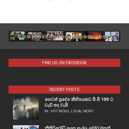
FIND US ON FACEBOOK
RECENT POSTS
හෙටත් ප්‍රදේශ කිහිපයකට මි.මී 100 ට
වැඩි තද වැසි
IN:
HOT NEWS
,
LOCAL NEWS
නීතිවිරෝධී ලෙස ඇල්ලූ මෝර මසුන්