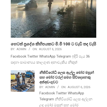
හෙටත් ප්‍රදේශ කිහිපයකට මි.මී 100 ට වැඩි තද වැසි
BY:
ADMIN
ON:
AUGUST 6, 2026
Facebook Twitter WhatsApp Telegram ඉදිරි පැය 36
සඳහා සාමාන්‍යය කාලගුණ අනාවැකිය නිකුත්
නීතිවිරෝධී ලෙස ඇල්ලූ මෝර මසුන්
සහ මෝර වරල් සමග සිව්දෙනෙකු
අත්අඩංගුවට
BY:
ADMIN
ON:
AUGUST 6, 2026
Facebook Twitter WhatsApp
Telegram නීතිවිරෝධී ලෙස අල්ලන
ලද මෝර මසුන් සහ මෝර