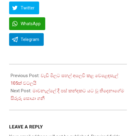
Twitter
WhatsApp
Telegram
2025-
09-
Previous Post:
වැඩි මිලට සහල් අලෙවි කළ වෙළෙඳසැල්
29
105ක් වටලයි
Next Post:
මාවනැල්ලේ දී පස් කන්දකට යට වූ තිදෙනාගේම
සිරුරු සොයා ගනී
LEAVE A REPLY