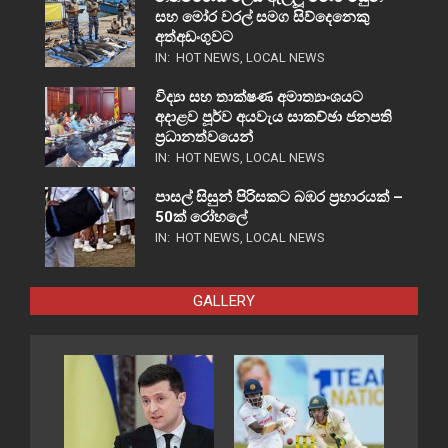
සහ මෝර වරල් සමග සිව්දෙනෙකු
අත්අඩංගුවට
IN:
HOT NEWS
,
LOCAL NEWS
විද්‍යා සහ තාක්ෂණ අමාත්‍යාංශයට
අදාළව පූර්ව අයවැය සාකච්ඡා ජනපති
ප්‍රධානත්වයෙන්
IN:
HOT NEWS
,
LOCAL NEWS
පාසල් සිසුන් පිරිසකට බඹර ප්‍රහාරයක් –
50ක් රෝහලේ
IN:
HOT NEWS
,
LOCAL NEWS
GALLERY