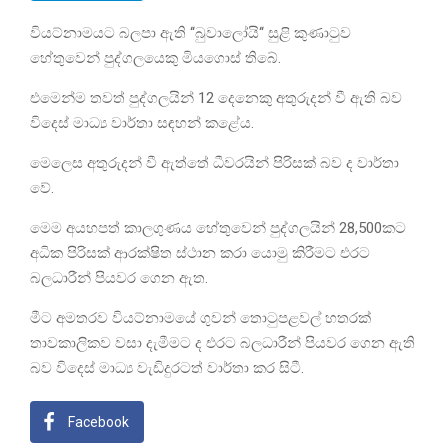
වියට්නාමයට බලපා ඇති ‘‘බුවාලෝයි‘‘ සුළි කුණාටුව
හේතුවෙන් පුද්ගලයෙකු මියගොස් තිබේ.
එමෙන්ම තවත් පුද්ගලයින් 12 දෙනෙකු අතුරුදන් වී ඇති බව
විදෙස් මාධ්‍ය වාර්තා සඳහන් කළේය.
මෙලෙස අතුරුදන් වී ඇත්තේ ධීවරයින් පිරිසක් බව ද වාර්තා
වේ.
මෙම අයහපත් කාලගුණය හේතුවෙන් පුද්ගලයින් 28,500කට
අධික පිරිසක් ආරක්ෂිත ස්ථාන කරා යොමු කිරීමට එරට
බලධාරීන් පියවර ගෙන ඇත.
මීට අමතරව වියට්නාමයේ ගුවන් තොටුපළවල් හතරක්
තාවකාලිකව වසා දැමීමට ද එරට බලධාරීන් පියවර ගෙන ඇති
බව විදෙස් මාධ්‍ය වැඩිදුරටත් වාර්තා කර සිටී.
Facebook