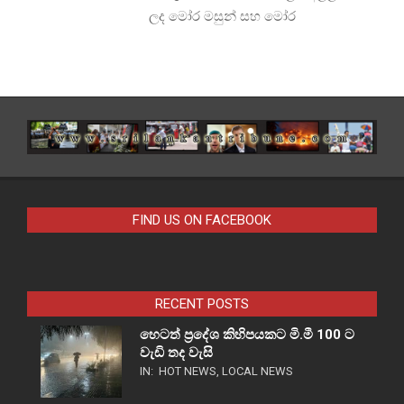
ලද මෝර මසුන් සහ මෝර
FIND US ON FACEBOOK
RECENT POSTS
හෙටත් ප්‍රදේශ කිහිපයකට මි.මී 100 ට
වැඩි තද වැසි
IN:
HOT NEWS
,
LOCAL NEWS