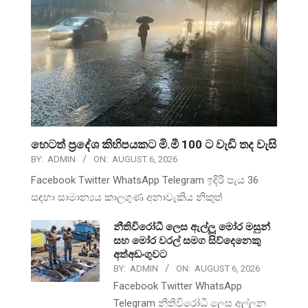
හෙටත් ප්‍රදේශ කිහිපයකට මි.මී 100 ට වැඩි තද වැසි
BY:
ADMIN
ON:
AUGUST 6, 2026
Facebook Twitter WhatsApp Telegram ඉදිරි පැය 36
සඳහා සාමාන්‍යය කාලගුණ අනාවැකිය නිකුත්
නීතිවිරෝධී ලෙස ඇල්ලූ මෝර මසුන්
සහ මෝර වරල් සමග සිව්දෙනෙකු
අත්අඩංගුවට
BY:
ADMIN
ON:
AUGUST 6, 2026
Facebook Twitter WhatsApp
Telegram නීතිවිරෝධී ලෙස අල්ලන