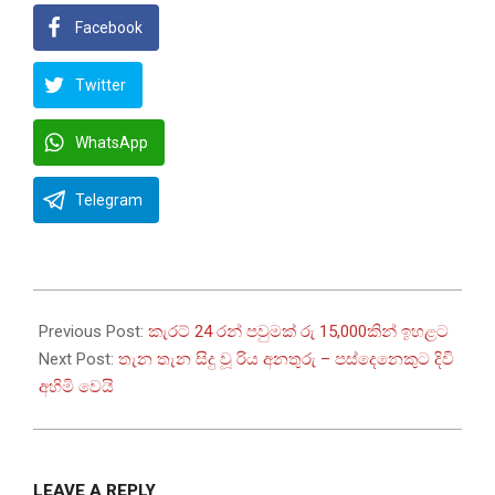
Facebook
Twitter
WhatsApp
Telegram
2026-
01-
Previous Post:
කැරට් 24 රන් පවුමක් රු 15,000කින් ඉහළට
30
Next Post:
තැන තැන සිදු වූ රිය අනතුරු – පස්දෙනෙකුට දිවි
අහිමි වෙයි
LEAVE A REPLY