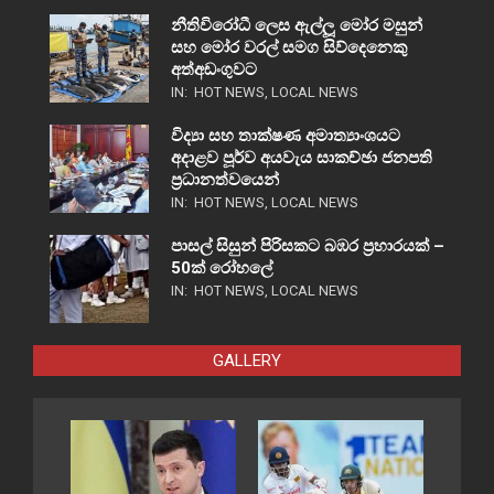
නීතිවිරෝධී ලෙස ඇල්ලූ මෝර මසුන්
සහ මෝර වරල් සමග සිව්දෙනෙකු
අත්අඩංගුවට
IN:
HOT NEWS
,
LOCAL NEWS
විද්‍යා සහ තාක්ෂණ අමාත්‍යාංශයට
අදාළව පූර්ව අයවැය සාකච්ඡා ජනපති
ප්‍රධානත්වයෙන්
IN:
HOT NEWS
,
LOCAL NEWS
පාසල් සිසුන් පිරිසකට බඹර ප්‍රහාරයක් –
50ක් රෝහලේ
IN:
HOT NEWS
,
LOCAL NEWS
GALLERY