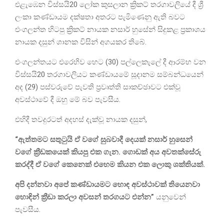
එළැඹෙන විස්සයි20 ලෝක කුසලාන ක්‍රිකට් තරගාවලියේ දී ශ්‍රී
ලංකා කණ්ඩායම දක්ෂතා අතරට පැමිණෙනු ඇති බවට
එංගලන්ත හිටපු ක්‍රිකට් නායක නසාර් හුසේන් සිදුකළ ප්‍රකාශය
නායක දසුන් ශානක විසින් අගයකර තිබේ.
එංගලන්තයට එරෙහිව හෙට (30) පල්ලෙකැලේ දී ආරම්භ වන
විස්සයි20 තරගාවලියට කණ්ඩායමේ සූදානම සම්බන්ධයෙන්
අද (29) පස්වරුවේ පැවති ප්‍රවෘත්ති සාකච්ඡාවට එක්වූ
අවස්ථාවේ දී ඔහු මේ බව පැවසීය.
එහිදී තවදුරටත් අදහස් දැක්වූ නායක දසුන්,
“ඇත්තමට සතුටුයි ඒ වගේ සුබවාදී දෙයක් නසාර් හුසෙන්
වගේ ක්‍රීඩකයෙක් කියපු එක ගැන. ගොඩක් අය අවතක්සේරු
කරද්දී ඒ වගේ කෙනෙක් එහෙම කියන එක ලොකු ශක්තියක්.
අපි දන්නවා අපේ කණ්ඩායමට හොඳ අවස්ථාවක් තියෙනවා
හොඳින් ක්‍රීඩා කරලා අවසන් තරගයට එන්න”
යනුවෙන්
පැවසීය.