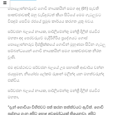
පොළොන්නරුවේ ගොවි නායකයින් සමග අද (01) පැවති
සාකච්ඡාවකදී ඔහු වැඩිදුරටත් කියා සිටියේ මෙම ගැටලුවට
විසඳුම් සෙවීම රජයේ ප්‍රමුඛ කාර්යය කරගත යුතු බවය.
සර්වජන බලයේ නායක, පාර්ලිමේන්තු මන්ත්‍රී දිලිත් ජයවීර
මහතා අද පෙරවරුවේ මැදිරිගිරිය ප්‍රදේශයට ගොස්
පොළොන්නරුව දිස්ත්‍රික්කයේ ගොවීන් මුහුණපා සිටින ගැටලු
සම්බන්ධයෙන් ගොවි නායකයින් සමග සාකච්ඡාවක නිරත
වුණි.
එම අවස්ථාවට සර්වජන බලයේ උප සභාපති ආචාර්ය චන්න
ජයසුමන, නියෝජ්‍ය ලේකම් රුෂාන් මලින්ද යන මහත්වරුන්ද
එක්විය.
සර්වජන බලයේ නායක, පාර්ලිමේන්තු මන්ත්‍රී දිලිත් ජයවීර
මහතා,
“දැන් ගොවියා විහිළුවට පත් කරන තත්ත්වයට ඇවිත්. ගොවි
ප්‍රශ්නය ගැන අපිට හොඳ අවබෝධයක් තියෙනවා. අපිට