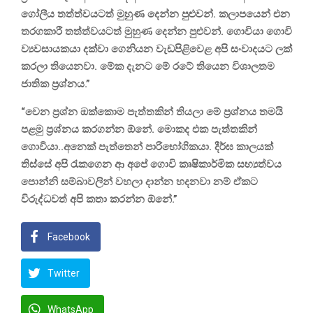
ගෝලීය තත්ත්වයටත් මුහුණ දෙන්න පුළුවන්. කලාපයෙන් එන
තරගකාරී තත්ත්වයටත් මුහුණ දෙන්න පුළුවන්. ගොවියා ගොවි
ව්‍යවසායකයා දක්වා ගෙනියන වැඩපිළිවෙළ අපි සංවාදයට ලක්
කරලා තියෙනවා. මේක දැනට මේ රටේ තියෙන විශාලතම
ජාතික ප්‍රශ්නය.”
“වෙන ප්‍රශ්න ඔක්කොම පැත්තකින් තියලා මේ ප්‍රශ්නය තමයි
පළමු ප්‍රශ්නය කරගන්න ඕනේ. මොකද එක පැත්තකින්
ගොවියා..අනෙක් පැත්තෙන් පාරිභෝගිකයා. දීර්ඝ කාලයක්
තිස්සේ අපි රැකගෙන ආ අපේ ගොවි කෘෂිකාර්මික සභ්‍යත්වය
පොන්නි සම්බාවලින් වහලා දාන්න හදනවා නම් ඒකට
විරුද්ධවත් අපි කතා කරන්න ඕනේ.”
Facebook
Twitter
WhatsApp