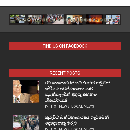
FIND US ON FACEBOOK
RECENT POSTS
රවී සෙනෙවිරත්නට එරෙහි නඩුවක්
ඉදිරියට පවත්වාගෙන යාම
වළක්වාලමින් අතුරු තහනම්
නියෝගයක්
IN:
HOT NEWS
,
LOCAL NEWS
කුරුවිට බන්ධනාගාරයේ ගැටුමෙන්
දෙදෙනෙකු මරුට
IN:
HOT NEWS
,
LOCAL NEWS