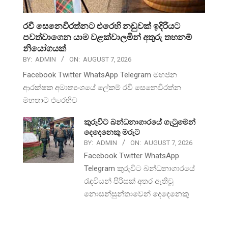
රවී සෙනෙවිරත්නට එරෙහි නඩුවක් ඉදිරියට
පවත්වාගෙන යාම වළක්වාලමින් අතුරු තහනම්
නියෝගයක්
BY:
ADMIN
ON:
AUGUST 7, 2026
Facebook Twitter WhatsApp Telegram මහජන
ආරක්ෂක අමාත්‍යංශයේ ලේකම් රවි සෙනෙවිරත්න
මහතාට එරෙහිව
කුරුවිට බන්ධනාගාරයේ ගැටුමෙන්
දෙදෙනෙකු මරුට
BY:
ADMIN
ON:
AUGUST 7, 2026
Facebook Twitter WhatsApp
Telegram කුරුවිට බන්ධනාගාරයේ
රැඳවියන් පිරිසක් අතර ඇතිවූ
නොසන්සුන්තාවෙන් දෙදෙනෙකු