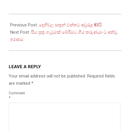
2022-
07-
Previous Post:
දෙහිවල සතුන් වත්තට අවුරුදු 83යි
02
Next Post:
පිය පුතු ගැටුමක් බේරීමට ගිය තරුණයා ට අත්වූ
ඉරණම
LEAVE A REPLY
Your email address will not be published.
Required fields
are marked
*
Comment
*