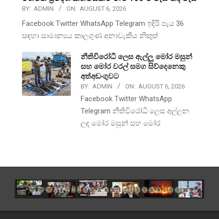
BY:
ADMIN
ON:
AUGUST 6, 2026
Facebook Twitter WhatsApp Telegram ඉදිරි පැය 36
සඳහා සාමාන්‍යය කාලගුණ අනාවැකිය නිකුත්
නීතිවිරෝධී ලෙස ඇල්ලූ මෝර මසුන්
සහ මෝර වරල් සමග සිව්දෙනෙකු
අත්අඩංගුවට
BY:
ADMIN
ON:
AUGUST 6, 2026
Facebook Twitter WhatsApp
Telegram නීතිවිරෝධී ලෙස අල්ලන
ලද මෝර මසුන් සහ මෝර