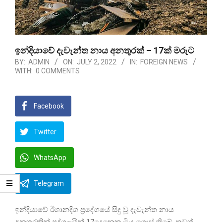
ඉන්දියාවේ දැවැන්ත නාය අනතුරක් – 17ක් මරුට
BY:
ADMIN
ON:
JULY 2, 2022
IN:
FOREIGN NEWS
WITH:
0 COMMENTS
Facebook
Twitter
WhatsApp
Telegram
ඉන්දියාවේ ඊශානදිග ප්‍රදේශයේ සිදු වූ දැවැන්ත නාය