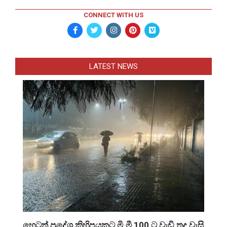
CONNECT WITH US
LATEST NEWS
හෙටත් ප්‍රදේශ කිහිපයකට මි.මී 100 ට වැඩි තද වැසි