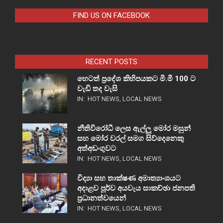
FIND US ON FACEBOOK
RECENT POSTS
හෙටත් ප්‍රදේශ කිහිපයකට මි.මී 100 ට
වැඩි තද වැසි
IN:
HOT NEWS
,
LOCAL NEWS
නීතිවිරෝධී ලෙස ඇල්ලූ මෝර මසුන්
සහ මෝර වරල් සමග සිව්දෙනෙකු
අත්අඩංගුවට
IN:
HOT NEWS
,
LOCAL NEWS
විද්‍යා සහ තාක්ෂණ අමාත්‍යාංශයට
අදාළව පූර්ව අයවැය සාකච්ඡා ජනපති
ප්‍රධානත්වයෙන්
IN:
HOT NEWS
,
LOCAL NEWS