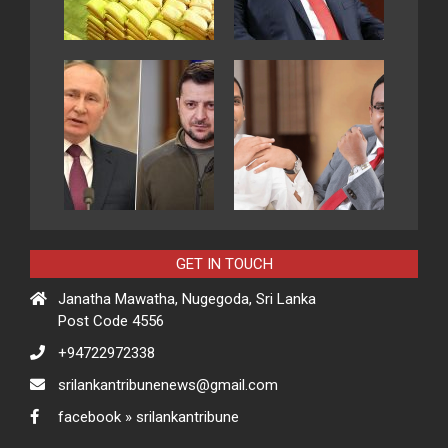
GET IN TOUCH
Janatha Mawatha, Nugegoda, Sri Lanka
Post Code 4556
+94722972338
srilankantribunenews@gmail.com
facebook » srilankantribune