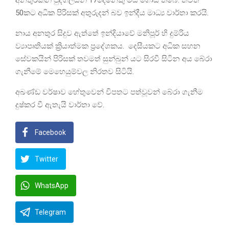
අනතුරකින් පුද්ගලයින් 17දෙනෙකු මිය ගොස් තිබේ. තවත්
50කට අධික පිරිසක් අතුරුදන් බව ඉන්දීය මාධ්‍ය වාර්තා කරයි.
නාය අනතුර සිදුව ඇත්තේ ඉන්දියාවේ මනිපූර් හි දුම්රිය
ව්‍යාපෘතියක් ක්‍රියාත්මක ප්‍රදේශකය. දෙසීයකට අධික සහන
සේවකයින් පිරිසක් තවමත් සුන්බුන් යට සිරවී සිටින අය බේරා
ගැනීමේ මෙහෙයුම්වල නිරතව සිටියි.
අඛණ්ඩ වර්ෂාව හේතුවෙන් විපතට පත්වූවන් බේරා ගැනීම
දුෂ්කර වී ඇතැයි වාර්තා වේ.
Facebook
Twitter
WhatsApp
Telegram