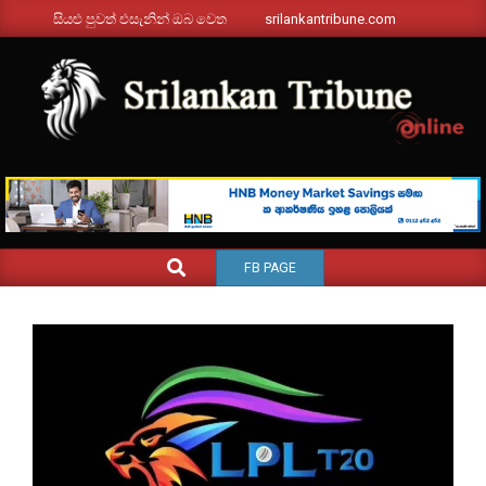
Skip
සියළු පුවත් එසැනින් ඔබ වෙත
srilankantribune.com
to
content
SRILANKANTRIBUNE.C
Primary
SEARCH
FB PAGE
Navigation
Menu