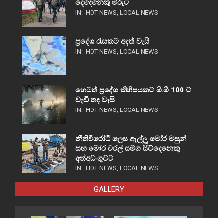
දෙදෙනෙකු මරුට
IN:
HOT NEWS
,
LOCAL NEWS
ප්‍රදේශ රැසකට අදත් වැසි
IN:
HOT NEWS
,
LOCAL NEWS
හෙටත් ප්‍රදේශ කිහිපයකට මි.මී 100 ට
වැඩි තද වැසි
IN:
HOT NEWS
,
LOCAL NEWS
නීතිවිරෝධී ලෙස ඇල්ලූ මෝර මසුන්
සහ මෝර වරල් සමග සිව්දෙනෙකු
අත්අඩංගුවට
IN:
HOT NEWS
,
LOCAL NEWS
GALLERY