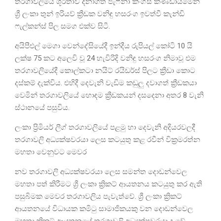
තරගාවලියේ ශූරතාව දිනාගත් ජැෆ්නා කිංග්ස් කණ්ඩායමෙන්
ශ්‍රී ලංකා තුන් ඉරියව් ක්‍රීඩක වනිඳු හසරංග ඉවත්වී කැන්ඩි
ෆැල්කන්ස් පිල සමග එක්ව සිටී.
අයිපීඑල් මෙගා වෙන්දේසියේදී ඉන්දීය රුපියල් කෝටි 10 යි
ලක්ෂ 75 කට අලෙවි වූ 24 හැවිරිදි වනිඳු හසරංග නිමාවූ එම
තරගාවලියේදී කොල්කටා නයිට් රයිඩර්ස් පිලට ක්‍රීඩා කොට
දස්කම් දැක්විය. එහිදී දෙවැනි වැඩිම කඩුලු දවාගත් ක්‍රීඩකයා
වෙමින් තරගාවලියේ හොඳම ක්‍රීඩකයන් දසදෙනා අතර 8 වැනි
ස්ථානයේ පසුවිය.
ලංකා ප්‍රිමියර් ලීග් තරගාවලියේ පළමු හා දෙවැනි අදියරවලදී
තරගාවලි අධ්‍යක්ෂවරයා ලෙස කටයුතු කළ රවීන් වික්‍රමරත්න
මහතා වෙනුවට මෙවර
නව තරගාවලි අධ්‍යක්ෂවරයා ලෙස සමන්ත දොඩන්වෙල
මහතා පත් කිරීමට ශ්‍රී ලංකා ක්‍රිකට් ආයතනය කටයුතු කර ඇති
පසුබිමක මෙවර තරගාවලිය පැවැත්වේ. ශ්‍රී ලංකා ක්‍රිකට්
ආයතනයේ විධායක කමිටු සාමාජිකයකු වන දොඩන්වෙල