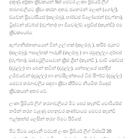
දකුණු අප්‍රිකා ක්‍රීඩකයන් 5ක් මෙවර ලංකා ප්‍රීමියර් ලීග්
තරගාවලියට ක්‍රීඩා කරන අතර, ජනෙමන් මලාන් (ගෝල්),
ඩ්වේන් ප්‍රිටෝරියස් (කලම්බු), හාර්ඩස් විලෝජෙන් (ජැෆ්නා),
ට්‍රිස්ටන් ස්ටබ්ස් (ජැෆ්නා) හා ඩිවෝල්ඩ් බ්‍රෙවිස් (කැන්ඩි) එම
ක්‍රීඩකයෝය.
ඇෆ්ගනිස්තානයෙන් වීන් උල් හක් (කලම්බු ), කරීම් ජැනට්
(කලම්බු), ෆසාල්හක් ෆාරුකි (කලම්බු ) හා රමුනුල්ලා ගුර්බස්
(ජැෆ්නා), ඔස්ට්‍රේලියාවෙන් ක්‍රිස් ග්‍රීන් (කැන්ඩි ), ඩාචී ෂෝට්ස්
(දඹුල්ල) හා බෙන් කටින් (දඹුල්ල), නේපාලයේ සන්දීප්
ලමිච්චේන් (දඹුල්ල) හා නවසීලන්තයේ ටිම් සීෆර්ට් (දඹුල්ල)
මෙවර තරගාවලිය සඳහා ක්‍රීඩා කිරීමට නියමිත විදෙස්
ක්‍රීඩකයන් අතර වේ.
ලංකා ප්‍රිමියර් ලිග් තරගාවලියේ මීට පෙර කැන්ඩි වොරියර්ස්
නමින් තරග වැදුණු මහනුවර කණ්ඩායම මෙවර කැන්ඩි
ෆැල්කන්ස් ලෙසින් තරග බිමට පිවිසේ.
පිට පිටම දෙවැනි වරටත් ලංකා ප්‍රිමියර් ලීග් විස්සයි 20