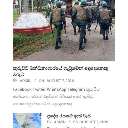
කුරුවිට බන්ධනාගාරයේ ගැටුමෙන් දෙදෙනෙකු
මරුට
BY:
ADMIN
ON:
AUGUST 7, 2026
Facebook Twitter WhatsApp Telegram කුරුවිට
බන්ධනාගාරයේ රැඳවියන් පිරිසක් අතර ඇතිවූ
නොසන්සුන්තාවෙන් දෙදෙනෙකු
ප්‍රදේශ රැසකට අදත් වැසි
BY:
ADMIN
ON:
AUGUST 7, 2026