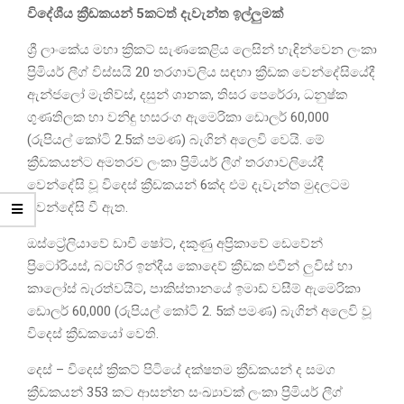
විදේශීය ක්‍රීඩකයන් 5කටත් දැවැන්ත ඉල්ලුමක්
ශ්‍රී ලාංකේය මහා ක්‍රිකට් සැණකෙළිය ලෙසින් හැඳින්වෙන ලංකා
ප්‍රිමියර් ලීග් විස්සයි 20 තරගාවලිය සඳහා ක්‍රීඩක වෙන්දේසියේදී
ඇන්ජලෝ මැතිව්ස්, දසුන් ශානක, තිසර පෙරේරා, ධනුෂ්ක
ගුණතිලක හා වනිඳු හසරංග ඇමෙරිකා ඩොලර් 60,000
(රුපියල් කෝටි 2.5ක් පමණ) බැගින් අලෙවි වෙයි. මේ
ක්‍රීඩකයන්ට අමතරව ලංකා ප්‍රිමියර් ලීග් තරගාවලියේදී
වෙන්දේසි වූ විදෙස් ක්‍රීඩකයන් 6ක්ද එම දැවැන්ත මුදලටම
වෙන්දේසි වී ඇත.
ඔස්ට්‍රේලියාවේ ඩාචී ෂෝට්, දකුණු අප්‍රිකාවේ ඩෙවේන්
ප්‍රිටෝරියස්, බටහිර ඉන්දීය කොදෙව් ක්‍රීඩක එවීන් ලුවිස් හා
කාලෝස් බැරත්වයිට්, පාකිස්තානයේ ඉමාඩ් වසීම් ඇමෙරිකා
ඩොලර් 60,000 (රුපියල් කෝටි 2. 5ක් පමණ) බැගින් අලෙවි වූ
විදෙස් ක්‍රීඩකයෝ වෙති.
දෙස් – විදෙස් ක්‍රිකට් පිටියේ දක්ෂතම ක්‍රීඩකයන් ද සමග
ක්‍රීඩකයන් 353 කට ආසන්න සංඛ්‍යාවක් ලංකා ප්‍රිමියර් ලීග්