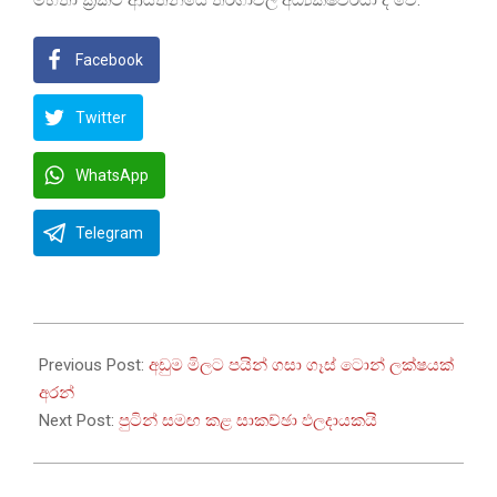
මහතා ක්‍රිකට් ආයතනයේ තරගාවලි අධ්‍යක්ෂවරයා ද වේ.
Facebook
Twitter
WhatsApp
Telegram
2022-
07-
Previous Post:
අඩුම මිලට පයින් ගසා ගෑස් ටොන් ලක්ෂයක්
07
අරන්
Next Post:
පුටින් සමඟ කළ සාකච්ඡා ඵලදායකයි