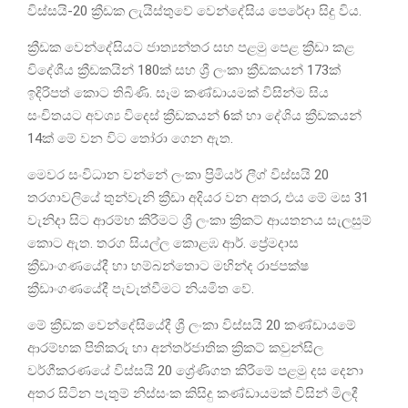
විස්සයි-20 ක්‍රීඩක ලැයිස්තුවේ වෙන්දේසිය පෙරේදා සිදු විය.
ක්‍රීඩක වෙන්දේසියට ජාත්‍යන්තර සහ පළමු පෙළ ක්‍රීඩා කළ
විදේශීය ක්‍රීඩකයින් 180ක් සහ ශ්‍රී ලංකා ක්‍රීඩකයන් 173ක්
ඉදිරිපත් කොට තිබිණි. සෑම කණ්ඩායමක් විසින්ම සිය
සංචිතයට අවශ්‍ය විදෙස් ක්‍රීඩකයන් 6ක් හා දේශිය ක්‍රීඩකයන්
14ක් මේ වන විට තෝරා ගෙන ඇත.
මෙවර සංවිධාන වන්නේ ලංකා ප්‍රිමියර් ලීග් විස්සයි 20
තරගාවලියේ තුන්වැනි ක්‍රීඩා අදියර වන අතර, එය මේ මස 31
වැනිදා සිට ආරම්භ කිරීමට‍ ශ්‍රී ලංකා ක්‍රිකට් ආයතනය සැලසුම්
කොට ඇත. තරග සියල්ල කොළඹ ආර්. ප්‍රේමදාස
ක්‍රීඩාංගණයේදී හා හම්බන්තොට මහින්ද රාජපක්ෂ
ක්‍රීඩාංගණයේදී පැවැත්වීමට නියමිත වේ.
මේ ක්‍රීඩක වෙන්දේසියේදී ශ්‍රී ලංකා විස්සයි 20 කණ්ඩායමේ
ආරම්භක පිතිකරු හා අන්තර්ජාතික ක්‍රිකට් කවුන්සිල
වර්ගීකරණයේ විස්සයි 20 ශ්‍රේණිගත කිරීමේ පළමු දස දෙනා
අතර සිටින පැතුම් නිස්සංක කිසිදු කණ්ඩායමක් විසින් මිලදී