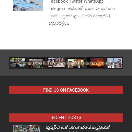
Facebook Twitter WhatsApp
Telegram බස්නාහිර, සබරගමුව සහ
වයඹ පළාත්වල මෙන්ම මහනුවර,
නුවරඑළිය,
FIND US ON FACEBOOK
RECENT POSTS
කුරුවිට බන්ධනාගාරයේ ගැටුමෙන්