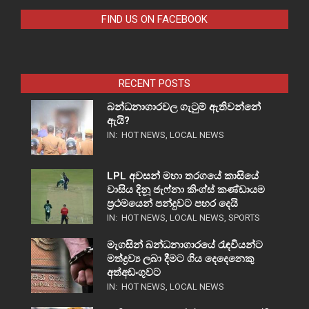
FIND US ON FACEBOOK
RECENT POSTS
බන්ධනාගාරවල ගැටුම් ඇතිවන්නේ
ඇයි?
IN:
HOT NEWS
,
LOCAL NEWS
LPL අවසන් මහා තරගයේ කාසියේ
වාසිය දිනූ ජැෆ්නා කිංග්ස් කණ්ඩායම
ප්‍රථමයෙන් පන්දුවට පහර දෙයි
IN:
HOT NEWS
,
LOCAL NEWS
,
SPORTS
මැගසින් බන්ධනාගාරයේ රැඳවියන්ට
මත්ද්‍රව්‍ය ලබා දීමට ගිය දෙදෙනෙකු
අත්අඩංගුවට
IN:
HOT NEWS
,
LOCAL NEWS