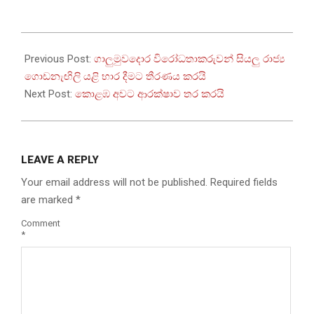
2022-
07-
Previous Post:
ගාලුමුවදොර විරෝධතාකරුවන් සියලු රාජ්‍ය
14
ගොඩනැඟිලි යළි භාර දීමට තීරණය කරයි
Next Post:
කොළඹ අවට ආරක්ෂාව තර කරයි
LEAVE A REPLY
Your email address will not be published.
Required fields
are marked
*
Comment
*