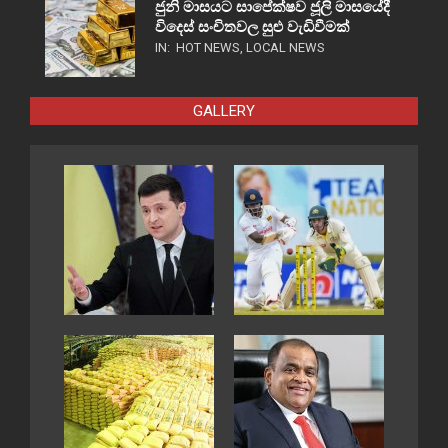
ජුනි මාසයට සාපේක්ෂව ජූලි මාසයේදී
විදෙස් සංචිතවල සුළු වැඩිවීමක්
IN:
HOT NEWS
,
LOCAL NEWS
GALLERY