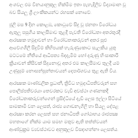
අංශවල එම විනයානුකූල හික්මීම ඉතා පැහැදිලිව විද්‍යාමාන වූ
බව සියලු ශ්‍රී ලාංකිකයන්ට රහසක් නොවේ.
ජුලි මස 9 දින කොළඹ, කොටුවේ සිදු වූ ජනතා විරෝධය
ඇතුලු පසුගිය කාලසීමාව තුළදී පැවති විරෝධතා අතරතුරදී
ආරක්‍ෂක හමුදාවන් හා විරෝධතාකරුවන් අතර සුළු
ආවේගශීලී සිදුවීම් කිහිපයක් හැරුණුකොට සැලකිය යුතු
මට්ටමේ නීතියේ ආධිපත්‍ය බිඳදැමීම් හෝ දරුණු හිංසාකාරී
ක්‍රියාවන් කිසිවක් සිදුනොවූ අතර එම කාලසීමාව තුලදී යම්
උණුසුම් නොසන්සුන්තාවයන් දෙපාර්ශවය තුළ ඇති විය.
ආරක්‍ෂක මාණ්ඩලික ප්‍රධානී, ත්‍රිවිධ හමුදාධිපතිවරුන් සහ
පොලිස්පතිවරයා තෙවරකට වැඩි අවස්ථා ගණනකදී
විරෝධතාකරුවන්ගෙන් ප්‍රසිද්ධියේ දැඩි ලෙස ඉල්ලා සිටියේ
සාමකාමී වන ලෙසත්, රාජ්‍ය ගොඩනැගිලි හා සියලු දේපළ
ආරක්‍ෂා කරන ලෙසත් සහ ජනාධිපති ගෝඨාභය රාජපක්‍ෂ
මහතාගේ නික්ම යාම සමඟ මතුව ඇති තත්ත්වයන්
ආණ්ඩුක්‍රම ව්‍යවස්ථාවට අනුකූලව විසඳාගන්නා ලෙසත්ය.