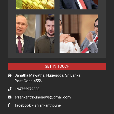
GET IN TOUCH
Janatha Mawatha, Nugegoda, Sri Lanka
Post Code 4556
+94722972338
srilankantribunenews@gmail.com
facebook » srilankantribune