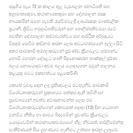
පසුගිය පැය 72 ක කාලය තුළ වැඩබලන ජනාධිපති සහ
අග්‍රාමාත්‍යතුමා, කථානායකතුමා සහ දේශපාලන පක්‍ෂ
නායකයින් සමඟ පැවති රැස්වීම්වලදී ද ආරක්‍ෂක මාණ්ඩලික
ප්‍රධානි, ත්‍රිවිධ හමුදාධිපතිවරුන් සහ පොලිස්පතිවරයා රටේ
පවතින දේශපාලන අස්ථාවරත්වය සහ ආර්ථික අර්බුදයට
විසඳුම් සෙවීම කඩිනම් කරන ලෙස අවධාරණයෙන් ඉල්ලා සිටි
අතර සාමකාමී අරගලකරුවන් ප්‍රචණ්ඩ ක්‍රියාවලට සම්බන්ධ
නොවී මහජන දේපළට හානි සිදුනොකරන තාක්කල් පූර්ණ
බලය නොයොදවා අවම බලය යොදාගෙන ඔවුන් පාලනය
කළයුතු බවට එකඟත්වය පළකෙරිණි.
කෙසේ වුවද, දෙන ලද ප්‍රතිඥාවලට පටහැනිව සාමකාමි
විරෝධතාකරුවන් ප්‍රකාශයට පත්කර ඇති ‘අවිහිංසා’
ප්‍රවේශයෙන් ඉවත්ව අවාසනාවන්ත ලෙස එම
විරෝධතාකරුවන්ගෙන් කොටසක් බදාදා (13) දින මධ්‍යහන
වනවිට නීතිය හා සාමය බිඳදමමින් ප්‍රචණ්ඩ ක්‍රියාවලට
යොමුවෙමින් කථානායකවරයාගේ නිල නිවසත්, පාර්ලිමේන්තු
සංකීර්ණයත් සිය ග්‍රහණයට ගැනීමට උත්සහ කරනු ලැබුවේ