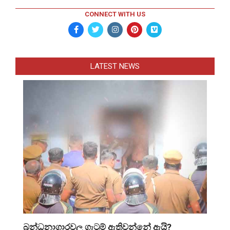
CONNECT WITH US
LATEST NEWS
බන්ධනාගාරවල ගැටුම් ඇතිවන්නේ ඇයි?