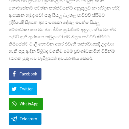
වහාම එම ප්‍රචණ්ඩ ක්‍රියාවලින් වැළකී සිටිය යුතු බවත්
නොඑසේනම් පවතින තත්ත්වයන්ට අනුකූලව හා සරිලන පරිදි
ආරක්‍ෂක හමුදාවෝ සතු සියලු බලතල පාවිච්චි කිරීමට
ඉදිරියේදී සිදුවන අතර මහජන දේපල මෙන්ම සියලු
මර්මස්ථාන සහ මහජන ජීවිත සුරැකීමේ අනුලංගනීය වගකීම
පැවරී ඇති ආරක්‍ෂක හමුදාවෝ එම බලය පාවිච්චි කිරීමට
කිසිසේත්ම මැලි නොවන අතර එවැනි තත්ත්වයකදී උදාවිය
හැකි පසු ආදීන පිළිබඳ වගකීම මෙම ප්‍රචණ්ඩකාරීන් විසින්ම
දරාගත යුතු බව වැඩිදුරටත් අවධාරණය කෙරේ.
Facebook
Twitter
WhatsApp
Telegram