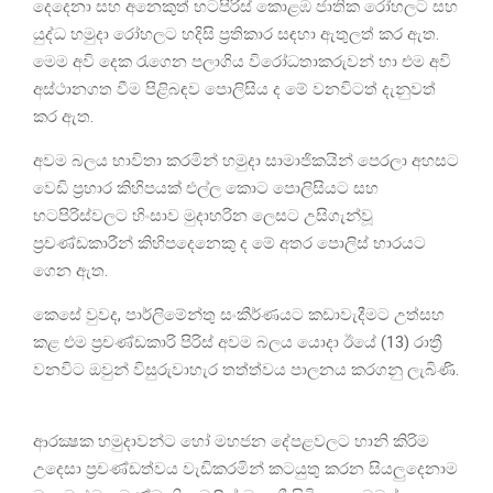
දෙදෙනා සහ අනෙකුත් භටපිරිස් කොළඹ ජාතික රෝහලට සහ
යුද්ධ හමුදා රෝහලට හදිසි ප්‍රතිකාර සඳහා ඇතුලත් කර ඇත.
මෙම අවි දෙක රැගෙන පලාගිය විරෝධතාකරුවන් හා එම අවි
අස්ථානගත වීම පිළිබඳව පොලිසිය ද මේ වනවිටත් දැනුවත්
කර ඇත.
අවම බලය භාවිතා කරමින් හමුදා සාමාජිකයින් පෙරලා අහසට
වෙඩි ප්‍රහාර කිහිපයක් එල්ල කොට පොලිසියට සහ
භටපිරිස්වලට හිංසාව මුදාහරින ලෙසට උසිගැන්වූ
ප්‍රචණ්ඩකාරීන් කිහිපදෙනෙකු ද මේ අතර පොලිස් භාරයට
ගෙන ඇත.
කෙසේ වුවද, පාර්ලිමේන්තු සංකීර්ණයට කඩාවැදීමට උත්සහ
කළ එම ප්‍රචණ්ඩකාරි පිරිස් අවම බලය යොදා ඊයේ (13) රාත්‍රී
වනවිට ඔවුන් විසුරුවාහැර තත්ත්වය පාලනය කරගනු ලැබිණි.
ආරක්‍ෂක හමුදාවන්ට හෝ මහජන දේපළවලට හානි කිරිම
උදෙසා ප්‍රචණ්ඩත්වය වැඩිකරමින් කටයුතු කරන සියලුදෙනාම