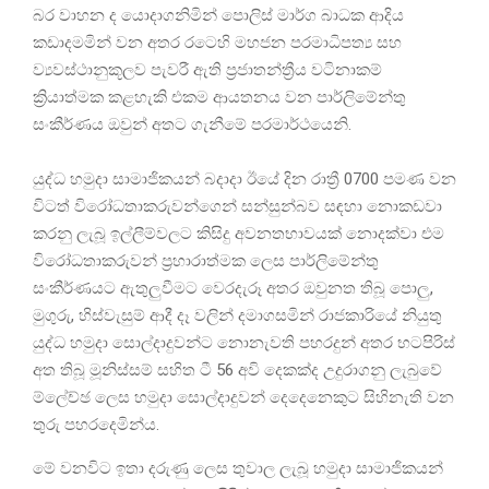
බර වාහන ද යොදාගනිමින් පොලිස් මාර්ග බාධක ආදිය
කඩාදමමින් වන අතර රටෙහි මහජන පරමාධිපත්‍ය සහ
ව්‍යවස්ථානුකූලව පැවරී ඇති ප්‍රජාතන්ත්‍රීය වටිනාකම්
ක්‍රියාත්මක කළහැකි එකම ආයතනය වන පාර්ලිමේන්තු
සංකීර්ණය ඔවුන් අතට ගැනීමේ පරමාර්ථයෙනි.
යුද්ධ හමුදා සාමාජිකයන් බදාදා ඊයේ දින රාත්‍රී 0700 පමණ වන
විටත් විරෝධතාකරුවන්ගෙන් සන්සුන්බව සඳහා නොකඩවා
කරනු ලැබූ ඉල්ලීම්වලට කිසිදු අවනතභාවයක් නොදක්වා එම
විරෝධතාකරුවන් ප්‍රහාරාත්මක ලෙස පාර්ලිමේන්තු
සංකීර්ණයට ඇතුලුවීමට වෙරදැරූ අතර ඔවුනත තිබූ පොලු,
මුගුරු, හිස්වැසුම් ආදී දෑ වලින් දමාගසමින් රාජකාරියේ නියුතු
යුද්ධ හමුදා සොල්දාදුවන්ට නොනැවති පහරදුන් අතර භටපිරිස්
අත තිබූ මූනිස්සම් සහිත ටී 56 අවි දෙකක්ද උදුරාගනු ලැබුවේ
ම්ලේච්ඡ ලෙස හමුදා සොල්දාදුවන් දෙදෙනෙකුට සිහිනැති වන
තුරු පහරදෙමින්ය.
මේ වනවිට ඉතා දරුණු ලෙස තුවාල ලැබූ හමුදා සාමාජිකයන්