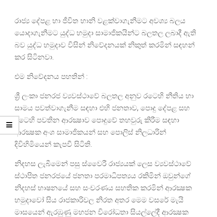
රාජ්‍ය දේපළ හා ජීවිත හානි වළක්වාගැනීමට අවශ්‍ය බලය
යොදාගැනීමට යුද්ධ හමුදා සාමාජිකයින්ට බලතල ලබාදී ඇති
බව යුද්ධ හමුදාව විසින් නිවේදනයක් නිකුත් කරමින් සඳහන්
කර සිටිනවා.
එම නිවේදනය පහතින් :
ශ්‍රී ලංකා ජනරජ ව්‍යවස්ථාවේ බලතල අනුව රටෙහි නීතිය හා
සාමය පවත්වාගැනීම සඳහා එහි ජනතාව, පොදු දේපළ සහ
රටෙහි පවතින ආරක්‍ෂාව පොදුවේ තහවුරු කිරීම සඳහා
ආරක්‍ෂක අංශ සාමාජිකයන් සහ පොලිස් නිලධාරින්
දිවිහිමියෙන් කැපවී සිටිති.
නිදහස ලැබීමෙන් පසු ස්වෛරී රාජ්‍යයක් ලෙස ව්‍යවස්ථාවේ
ස්ථාපිත ජනරජයේ ජනතා පරමාධිපත්‍යය රකිමින් ඔවුන්ගේ
නිදහස් භාෂනයේ සහ සංචරණය සහතික කරමින් ආරක්‍ෂක
හමුදාවෝ සිය රාජකාරිවල නිරත අතර මෙම වසරේ මැයි
මාසයෙන් ඇරඹුණු මහජන විරෝධතා සියල්ලේදී ආරක්‍ෂක