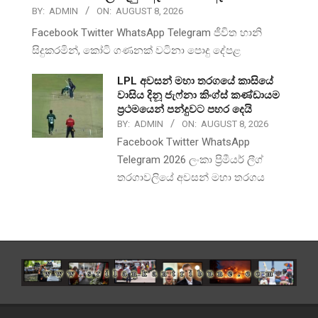
BY:
ADMIN
ON:
AUGUST 8, 2026
Facebook Twitter WhatsApp Telegram ජීවිත හානි
සිදුකරමින්, කෝටි ගණනක් වටිනා පොදු දේපළ
LPL අවසන් මහා තරගයේ කාසියේ
වාසිය දිනූ ජැෆ්නා කිංග්ස් කණ්ඩායම
ප්‍රථමයෙන් පන්දුවට පහර දෙයි
BY:
ADMIN
ON:
AUGUST 8, 2026
Facebook Twitter WhatsApp
Telegram 2026 ලංකා ප්‍රිමීයර් ලීග්
තරගාවලියේ අවසන් මහා තරගය