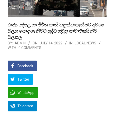
රාජ්‍ය දේපළ හා ජීවිත හානි වළක්වාගැනීමට අවශ්‍ය
බලය යොදාගැනීමට යුද්ධ හමුදා සාමාජිකයින්ට
බලතල
BY:
ADMIN
ON:
JULY 14, 2022
IN:
LOCAL NEWS
WITH:
0 COMMENTS
Facebook
Twitter
WhatsApp
Telegram