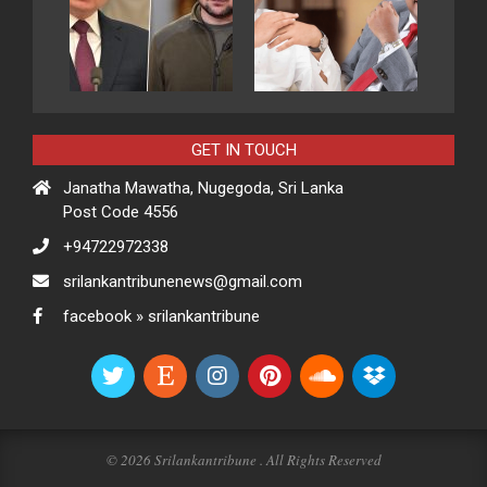
GET IN TOUCH
Janatha Mawatha, Nugegoda, Sri Lanka
Post Code 4556
+94722972338
srilankantribunenews@gmail.com
facebook » srilankantribune
© 2026 Srilankantribune . All Rights Reserved