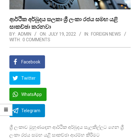
ආර්ථික අර්බුදය සලකා ශ්‍රී ලංකා රජය සමඟ යළි
සාකච්ඡා කරනවා
BY:
ADMIN
ON:
JULY 19, 2022
IN:
FOREIGN NEWS
WITH:
0 COMMENTS
Facebook
Twitter
WhatsApp
Telegram
ශ්‍රී ලංකාව මුහුණදෙන ආර්ථික අර්බුදය සැලකිල්ලට ගෙන ශ්‍රී
ලංකා රජය සමඟ යළි සාකච්ඡා ආරම්භ කිරීමට