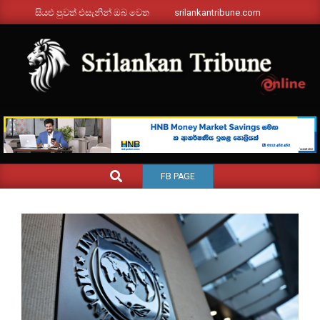
Skip
සියළු පුවත් එසැනින් ඔබ වෙත
srilankantribune.com
to
content
SRILANKANTRIBUNE.C
Primary
SEARCH
FB PAGE
Navigation
Menu