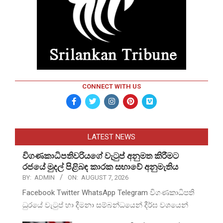
CONNECT WITH US
LATEST NEWS
විගණකාධිපතිවරියගේ වැටුප් අනුමත කිරීමට
රජයේ මුදල් පිළිබඳ කාරක සභාවේ අනුමැතිය
BY:
ADMIN
ON:
AUGUST 7, 2026
Facebook Twitter WhatsApp Telegram විගණකාධිපති
ධුරයේ වැටුප් හා දීමනා සම්බන්ධයෙන් දීර්ඝ වශයෙන්