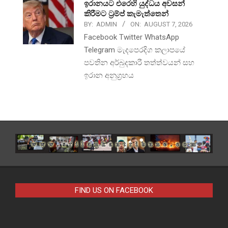
ඉරානයට එරෙහි යුද්ධය අවසන්
කිරීමට ට්‍රම්ප් කැමැත්තෙන්
BY:
ADMIN
ON:
AUGUST 7, 2026
Facebook Twitter WhatsApp
Telegram මැදපෙරදිග කලාපයේ
පවතින අර්බුදකාරී තත්ත්වයන් සහ
ඉරාන අනුග්‍රහය
FIND US ON FACEBOOK