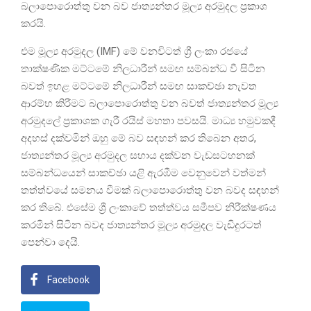
බලාපොරොත්තු වන බව ජාත්‍යන්තර මූල්‍ය අරමුදල ප්‍රකාශ
කරයි.
එම මූල්‍ය අරමුදල (IMF) මේ වනවිටත් ශ්‍රී ලංකා රජයේ
තාක්ෂණික මට්ටමේ නිලධාරීන් සමඟ සම්බන්ධ වී සිටින
බවත් ඉහළ මට්ටමේ නිලධාරීන් සමඟ සාකච්ඡා නැවත
ආරම්භ කිරීමට බලාපොරොත්තු වන බවත් ජාත්‍යන්තර මූල්‍ය
අරමුදලේ ප්‍රකාශක ගැරී රයිස් මහතා පවසයි. මාධ්‍ය හමුවකදී
අදහස් දක්වමින් ඔහු මේ බව සඳහන් කර තිබෙන අතර,
ජාත්‍යන්තර මූල්‍ය අරමුදල සහාය දක්වන වැඩසටහනක්
සම්බන්ධයෙන් සාකච්ඡා යළි ඇරඹීම වෙනුවෙන් වත්මන්
තත්ත්වයේ සමනය වීමක් බලාපොරොත්තු වන බවද සඳහන්
කර තිබේ. එසේම ශ්‍රී ලංකාවේ තත්ත්වය සමීපව නිරීක්ෂණය
කරමින් සිටින බවද ජාත්‍යන්තර මූල්‍ය අරමුදල වැඩිදුරටත්
පෙන්වා දෙයි.
Facebook