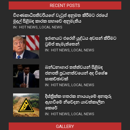
RECENT POSTS
විගණකාධිපතිවරියගේ වැටුප් අනුමත කිරීමට රජයේ
මුදල් පිළිබඳ කාරක සභාවේ අනුමැතිය
IN:
HOT NEWS
,
LOCAL NEWS
ඉරානයට එරෙහි යුද්ධය අවසන් කිරීමට
ට්‍රම්ප් කැමැත්තෙන්
IN:
HOT NEWS
,
LOCAL NEWS
බන්ධනාගාර තත්ත්වයන් පිළිබඳ
ජනපති ප්‍රධානත්වයෙන් අද විශේෂ
සාකච්ඡාවක්
IN:
HOT NEWS
,
LOCAL NEWS
දිස්ත්‍රික්ක හතරක නායයෑමේ අනතුරු
ඇඟවීමේ නිවේදන යාවත්කාලීන
කෙරේ
IN:
HOT NEWS
,
LOCAL NEWS
GALLERY