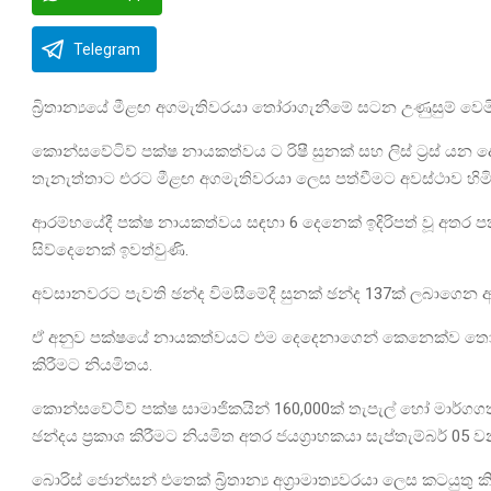
Telegram
බ්‍රිතාන්‍යයේ මීළඟ අගමැතිවරයා තෝරාගැනීමේ සටන උණුසුම් වෙමි
කොන්සවේටිව් පක්ෂ නායකත්වය ට රිෂී සුනක් සහ ලිස් ට්‍රස් 
තැනැත්තාට එරට මීළඟ අගමැතිවරයා ලෙස පත්වීමට අවස්ථාව හිම
ආරම්භයේදී පක්ෂ නායකත්වය සඳහා 6 දෙනෙක් ඉදිරිපත් වූ අතර පක්
සිව්දෙනෙක් ඉවත්වුණි.
අවසානවරට පැවති ඡන්ද විමසීමේදී සුනක් ඡන්ද 137ක් ලබාගෙන ඇති
ඒ අනුව පක්ෂයේ නායකත්වයට එම දෙදෙනාගෙන් කෙනෙක්ව තෝරාග
කිරීමට නියමිතය.
කොන්සවේටිව් පක්ෂ සාමාජිකයින් 160,000ක් තැපැල් හෝ මාර්ගගත
ඡන්දය ප්‍රකාශ කිරීමට නියමිත අතර ජයග්‍රාහකයා සැප්තැම්බර් 0
බොරිස් ජොන්සන් එතෙක් බ්‍රිතාන්‍ය අග්‍රාමාත්‍යවරයා ලෙස කටයුතු 