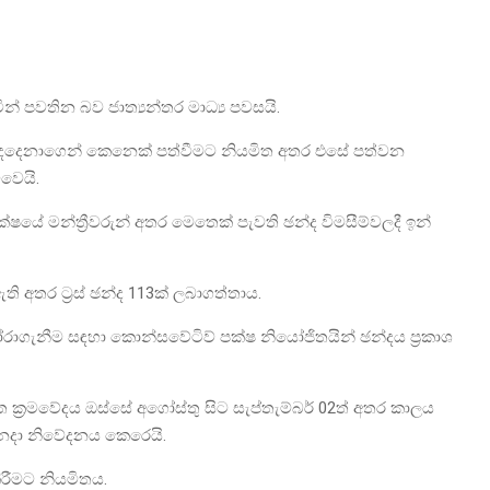
න් පවතින බව ජාත්‍යන්තර මාධ්‍ය පවසයි.
යන දෙදෙනාගෙන් කෙනෙක් පත්වීමට නියමිත අතර එසේ පත්වන
ිවෙයි.
ෂයේ මන්ත්‍රීවරුන් අතර මෙතෙක් පැවති ඡන්ද විමසීම්වලදී ඉන්
 අතර ට්‍රස් ඡන්ද 113ක් ලබාගත්තාය.
ැනීම සඳහා කොන්සවේටිව් පක්ෂ නියෝජිතයින් ඡන්දය ප්‍රකාශ
 ක්‍රමවේදය ඔස්සේ අගෝස්තු සිට සැප්තැම්බර් 02ත් අතර කාලය
5 වනදා නිවේදනය කෙරෙයි.
කිරීමට නියමිතය.