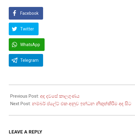
Facebook
Twitter
WhatsApp
Telegram
2022-
07-
Previous Post:
අද දවසේ කාලගුණය
21
Next Post:
නම්බර් ප්ලේට් එක අනුව ඉන්ධන නිකුත්කිරීම අද සිට
LEAVE A REPLY