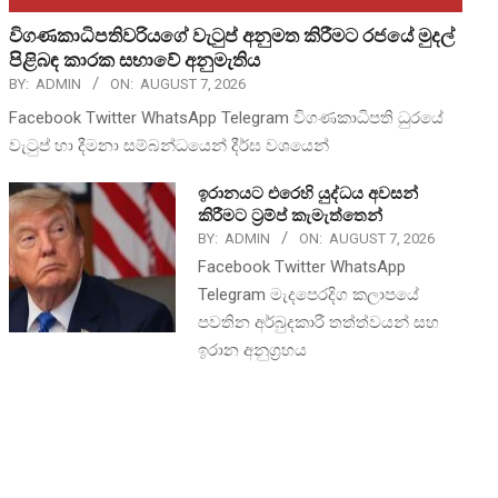
විගණකාධිපතිවරියගේ වැටුප් අනුමත කිරීමට රජයේ මුදල්
පිළිබඳ කාරක සභාවේ අනුමැතිය
BY:
ADMIN
ON:
AUGUST 7, 2026
Facebook Twitter WhatsApp Telegram විගණකාධිපති ධුරයේ
වැටුප් හා දීමනා සම්බන්ධයෙන් දීර්ඝ වශයෙන්
ඉරානයට එරෙහි යුද්ධය අවසන්
කිරීමට ට්‍රම්ප් කැමැත්තෙන්
BY:
ADMIN
ON:
AUGUST 7, 2026
Facebook Twitter WhatsApp
Telegram මැදපෙරදිග කලාපයේ
පවතින අර්බුදකාරී තත්ත්වයන් සහ
ඉරාන අනුග්‍රහය