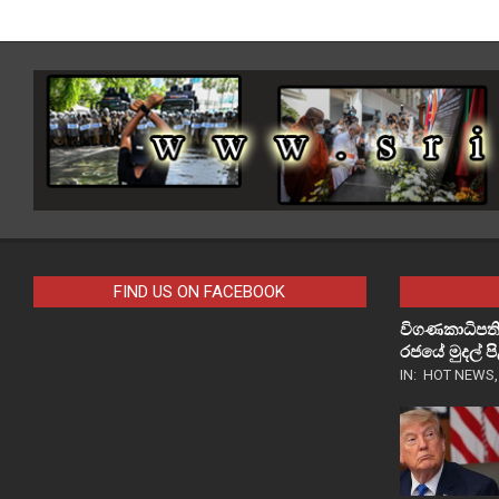
FIND US ON FACEBOOK
විගණකාධිපති
රජයේ මුදල් 
IN:
HOT NEWS