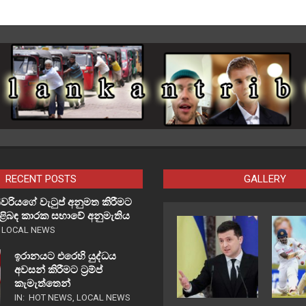
RECENT POSTS
GALLERY
වරියගේ වැටුප් අනුමත කිරීමට
පිළිබඳ කාරක සභාවේ අනුමැතිය
,
LOCAL NEWS
ඉරානයට එරෙහි යුද්ධය
අවසන් කිරීමට ට්‍රම්ප්
කැමැත්තෙන්
IN:
HOT NEWS
,
LOCAL NEWS