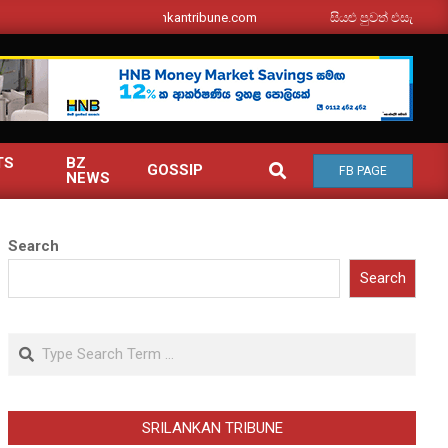
srilankantribune.com
සියළු පුවත් එසැනින් ඔබ වෙ
TS
BZ
SEARCH
GOSSIP
FB PAGE
NEWS
Search
Search
Search
SRILANKAN TRIBUNE