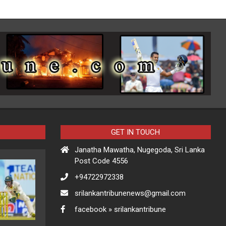
GET IN TOUCH
Janatha Mawatha, Nugegoda, Sri Lanka
Post Code 4556
+94722972338
srilankantribunenews@gmail.com
facebook » srilankantribune