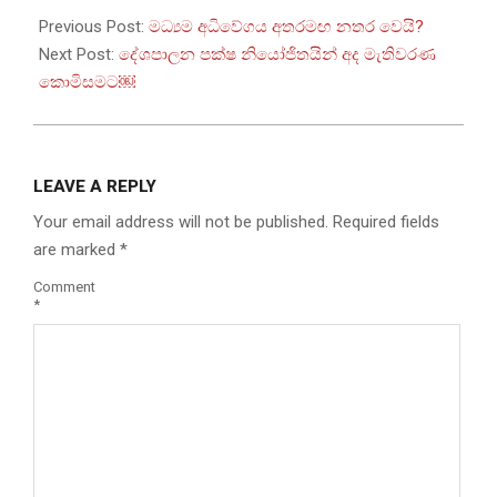
08-
Previous Post:
මධ්‍යම අධිවේගය අතරමඟ නතර වෙයි?
08
Next Post:
දේශපාලන පක්ෂ නියෝජිතයින් අද මැතිවරණ
කොමිසමට￼
LEAVE A REPLY
Your email address will not be published.
Required fields
are marked
*
Comment
*