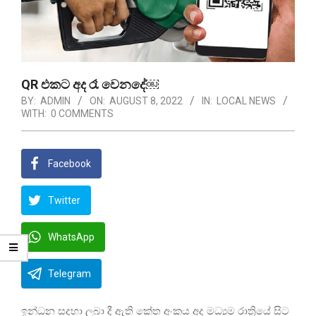
QR එකට අද රෑ වෙනදේ￼
BY:
ADMIN
ON:
AUGUST 8, 2022
IN:
LOCAL NEWS
WITH:
0 COMMENTS
Facebook
Twitter
WhatsApp
Telegram
ඉන්ධන සදහා ලබා දී ඇති කේත අංකය අද මධ්‍යම රාත්‍රියේ සිට