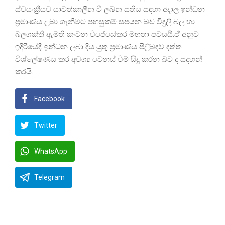
ස්වයංක්‍රීයව යාවත්කාලීන වී ලබන සතිය සඳහා අදාල ඉන්ධන
ප්‍රමාණය ලබා ගැනීමට පහසුකම් සපයන බව විදුලි බල හා
බලශක්ති ඇමති කංචන විජේසේකර මහතා පවසයි.ඒ අනුව
ඉදිරියේදී ඉන්ධන ලබා දිය යුතු ප්‍රමාණය පිලිබඳව දත්ත
විශ්ලේෂණය කර අවශ්‍ය වෙනස් වීම් සිදු කරන බව ද සදහන්
කරයි.
Facebook
Twitter
WhatsApp
Telegram
2022-