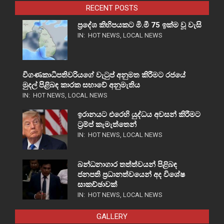
RECENT POSTS
ප්‍රදේශ කිහිපයකට මි.මී 75 ඉක්ම වූ වැසි
IN:
HOT NEWS
,
LOCAL NEWS
විගණකාධිපතිවරියගේ වැටුප් අනුමත කිරීමට රජයේ
මුදල් පිළිබඳ කාරක සභාවේ අනුමැතිය
IN:
HOT NEWS
,
LOCAL NEWS
ඉරානයට එරෙහි යුද්ධය අවසන් කිරීමට
ට්‍රම්ප් කැමැත්තෙන්
IN:
HOT NEWS
,
LOCAL NEWS
බන්ධනාගාර තත්ත්වයන් පිළිබඳ
ජනපති ප්‍රධානත්වයෙන් අද විශේෂ
සාකච්ඡාවක්
IN:
HOT NEWS
,
LOCAL NEWS
GALLERY