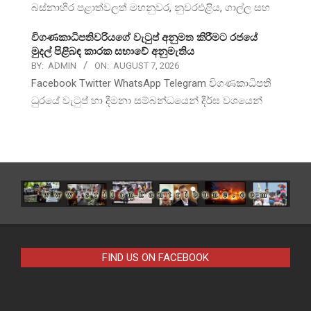
බස්නාහිර පළාත්වලත් මහනුවර, නුවරඑළිය, ගාල්ල සහ
විගණකාධිපතිවරියගේ වැටුප් අනුමත කිරීමට රජයේ
මුදල් පිළිබඳ කාරක සභාවේ අනුමැතිය
BY:
ADMIN
ON:
AUGUST 7, 2026
Facebook Twitter WhatsApp Telegram විගණකාධිපති
ධුරයේ වැටුප් හා දීමනා සම්බන්ධයෙන් දීර්ඝ වශයෙන්
FIND US ON FACEBOOK