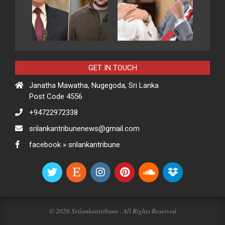
GET IN TOUCH
Janatha Mawatha, Nugegoda, Sri Lanka
Post Code 4556
+94722972338
srilankantribunenews@gmail.com
facebook » srilankantribune
© 2026 Srilankantribune . All Rights Reserved