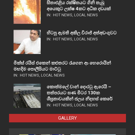
සීතාඑළිය රක්ෂිතයට ගිනි තැබූ
අයෙකුට ලක්ෂ 4කට අධික දඩයක්
IN:
HOT NEWS
,
LOCAL NEWS
හිටපු ඇමති අකිල විරාජ් අත්අඩංගුවට
IN:
HOT NEWS
,
LOCAL NEWS
මික්ස් රයිස් එකෙන් කළුතරට රැගෙන ආ හෙරොයින්
මඟදිම පොලීසියට මාට්ටු
IN:
HOT NEWS
,
LOCAL NEWS
කොත්මලේ වාන් දොරටු ඇරෙයි –
තත්පරයට ඝණ මීටර 130ක
ශීඝ්‍රතාවයකින් ජලය නිදහස් කෙරේ
IN:
HOT NEWS
,
LOCAL NEWS
GALLERY