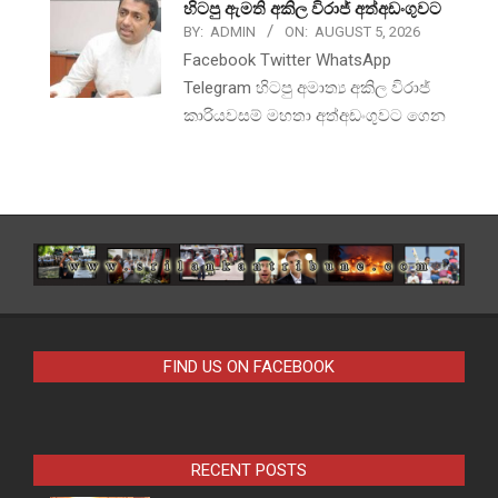
හිටපු ඇමති අකිල විරාජ් අත්අඩංගුවට
BY:
ADMIN
ON:
AUGUST 5, 2026
Facebook Twitter WhatsApp
Telegram හිටපු අමාත්‍ය අකිල විරාජ්
කාරියවසම් මහතා අත්අඩංගුවට ගෙන
FIND US ON FACEBOOK
RECENT POSTS