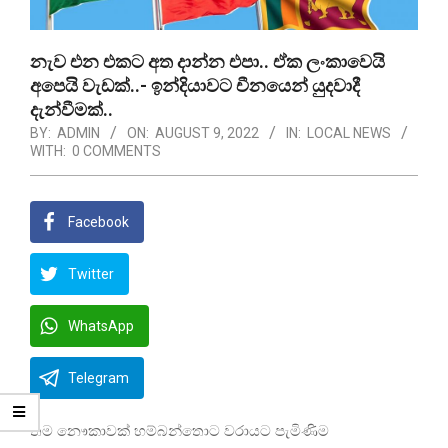
නැව එන එකට අත දාන්න එපා.. ඒක ලංකාවෙයි
අපෙයි වැඩක්..- ඉන්දියාවට චීනයෙන් යුදවාදී
දැන්වීමක්..
BY:
ADMIN
ON:
AUGUST 9, 2022
IN:
LOCAL NEWS
WITH:
0 COMMENTS
Facebook
Twitter
WhatsApp
Telegram
තම නෞකාවක් හම්බන්තොට වරායට පැමිණිම