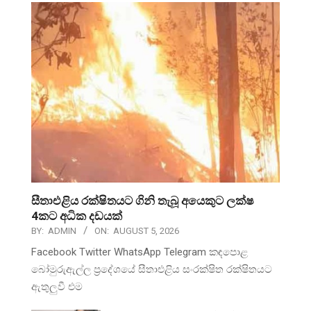
සීතාඑළිය රක්ෂිතයට ගිනි තැබූ අයෙකුට ලක්ෂ
4කට අධික දඩයක්
BY:
ADMIN
ON:
AUGUST 5, 2026
Facebook Twitter WhatsApp Telegram කඳපොළ
බෝමුරුඇල්ල ප්‍රදේශයේ සීතාඑළිය සංරක්ෂිත රක්ෂිතයට
ඇතුලුවී එම