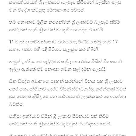
සම්බන්ධයෙන් ශ්‍රී ලංකාවට බලපෑම් කිරීමෙන් වලකින ලෙස
චීන විදේශ කටයුතු අමාත්‍යාංශය පවසයි.
තම නෞකාව මූලික කරගනිමින් ශ්‍රී ලංකාවට බලපෑම් කිරීම
තේරුමක් නැති ක්‍රියාවක් බවද චීනය සඳහන් කරයි.
11 වැනි දා හම්බන්තොට වරායට පැමිණීමට තිබූ නැව 17
වනදා දක්වා එහි රැඳී සිටීමට සැලසුම් කර තිබිනි.
නමුත් ඉන්දියාවේ ඉල්ලීම මත ශ්‍රී ලංකා රජය විසින් චීනයෙන්
ඉල්ලා ඇත්තේ එම නෞකා ගමන කල් දමන ලෙසයි.
චීන විදේශ අමාත්‍යංශ සඳහන් කරන්නේ චීනය සහ ශ්‍රී ලංකාව
අතර සහයෝගීතාව දෙරට විසින් ස්වාධීන සිදු කරන්නක් බවත්
එය වෙනත් කිසිදු තෙවන පාර්ශවයක් ඉලක්ක කර නොගන්නා
බවත්ය.
එනිසා ඉන්දියාව විසින් ශ්‍රී ලංකාව පීඩනයට පත් කිරීම
තේරුමක් නැති ක්‍රියාවක් බවද ඔවුන් නිවේදනය කරයි.