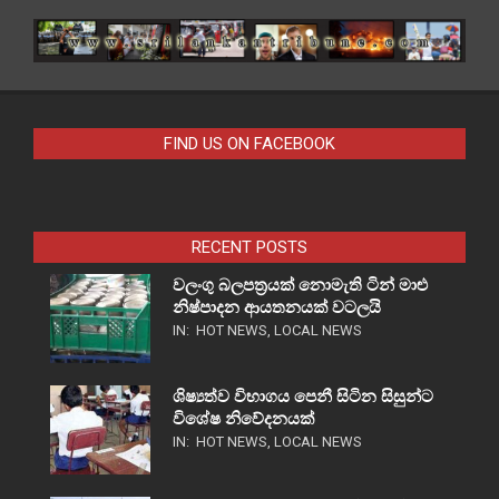
FIND US ON FACEBOOK
RECENT POSTS
වලංගු බලපත්‍රයක් නොමැති ටින් මාළු
නිෂ්පාදන ආයතනයක් වටලයි
IN:
HOT NEWS
,
LOCAL NEWS
ශිෂ්‍යත්ව විභාගය පෙනී සිටින සිසුන්ට
විශේෂ නිවේදනයක්
IN:
HOT NEWS
,
LOCAL NEWS