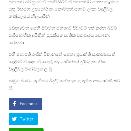
ජනතාව වෙනුවෙන් පෙනී සිටිමින් ජනතාවට සහන සැලසිය
යුතු මහජන උපයෝගිතා කොමිෂන් සභාව ලංකා විදුලිබල
මණ්ඩලයේ නිලධාරීන්
වෙනුවෙන් පෙනී සිටිමින් ජනතාව පීඩාවට පත් කරන බවට
පාරිභෝගික අයිතීන් සුරැකීමේ ජාතික ව්‍යාපාරය චෝදනා
කරනවා.
එහි සභාපති රංජිත් විතානගේ මහතා ප්‍රවෘත්ති සාකච්ඡාවක්
කැඳවමින් සඳහන් කළේ, නිලධාරීන්ගේ දුර්වලතා නිසා
විදුලිබල මණ්ඩලය ලැබූ
පාඩුව පියවා ගැනීමට විදුලි ගාස්තු ඉහළ දැමීම අසාධාරණ බව
යි.
Facebook
Twitter