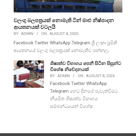
වලංගු බලපත්‍රයක් නොමැති ටින් මාළු නිෂ්පාදන
ආයතනයක් වටලයි
BY:
ADMIN
ON:
AUGUST 8, 2026
Facebook Twitter WhatsApp Telegram ශ්‍රී ලංකා ප්‍රමිති
ආයතනයේ වලංගු බලපත්‍රයක් නොමැතිව පන්නල,
ශිෂ්‍යත්ව විභාගය පෙනී සිටින සිසුන්ට
විශේෂ නිවේදනයක්
BY:
ADMIN
ON:
AUGUST 8, 2026
Facebook Twitter WhatsApp
Telegram හෙට දිනයේ පැවැත්වීමට
නියමිත ශිෂ්‍යත්ව විභාගය
සම්බන්ධයෙන් විශේෂ