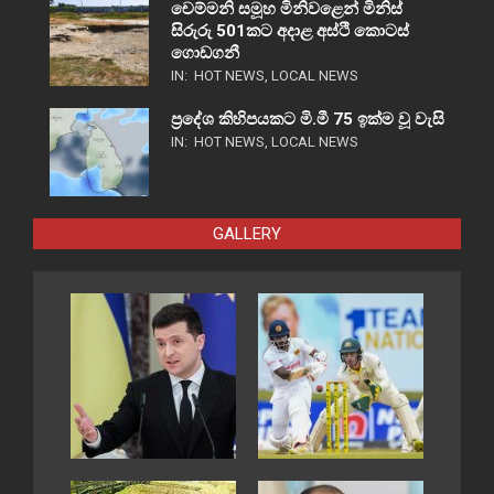
චෙම්මනි සමූහ මිනිවළෙන් මිනිස්
සිරුරු 501කට අදාළ අස්ථි කොටස්
ගොඩගනී
IN:
HOT NEWS
,
LOCAL NEWS
ප්‍රදේශ කිහිපයකට මි.මී 75 ඉක්ම වූ වැසි
IN:
HOT NEWS
,
LOCAL NEWS
GALLERY