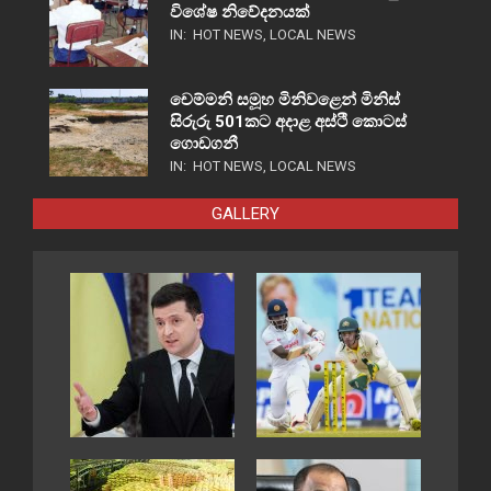
විශේෂ නිවේදනයක්
IN:
HOT NEWS
,
LOCAL NEWS
චෙම්මනි සමූහ මිනිවළෙන් මිනිස්
සිරුරු 501කට අදාළ අස්ථි කොටස්
ගොඩගනී
IN:
HOT NEWS
,
LOCAL NEWS
GALLERY