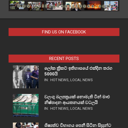
FIND US ON FACEBOOK
RECENT POSTS
ලෝක ක්‍රිකට් ඉතිහාසයේ එක්දින තරග
5000යි
IN:
HOT NEWS
,
LOCAL NEWS
වලංගු බලපත්‍රයක් නොමැති ටින් මාළු
නිෂ්පාදන ආයතනයක් වටලයි
IN:
HOT NEWS
,
LOCAL NEWS
ශිෂ්‍යත්ව විභාගය පෙනී සිටින සිසුන්ට