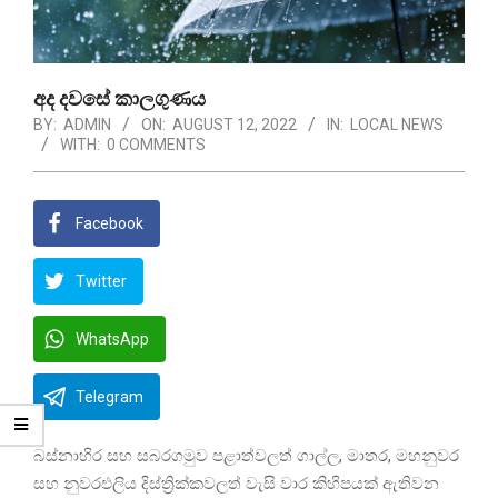
අද දවසේ කාලගුණය
BY:
ADMIN
ON:
AUGUST 12, 2022
IN:
LOCAL NEWS
WITH:
0 COMMENTS
Facebook
Twitter
WhatsApp
Telegram
බස්නාහිර සහ සබරගමුව පළාත්වලත් ගාල්ල, මාතර, මහනුවර
සහ නුවරඑලිය දිස්ත්‍රික්කවලත් වැසි වාර කිහිපයක් ඇතිවන