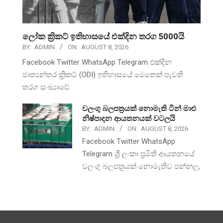
ලෝක ක්‍රිකට් ඉතිහාසයේ එක්දින තරග 5000යි
BY:
ADMIN
ON:
AUGUST 8, 2026
Facebook Twitter WhatsApp Telegram එක්දින
ජාත්‍යන්තර ක්‍රිකට් (ODI) ඉතිහාසයේ මෙතෙක් පැවති
තරග සංඛ්‍යාවේ
වලංගු බලපත්‍රයක් නොමැති ටින් මාළු
නිෂ්පාදන ආයතනයක් වටලයි
BY:
ADMIN
ON:
AUGUST 8, 2026
Facebook Twitter WhatsApp
Telegram ශ්‍රී ලංකා ප්‍රමිති ආයතනයේ
වලංගු බලපත්‍රයක් නොමැතිව පන්නල,