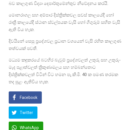
බව කාලගුණ විද්‍යා දෙපාර්තුමේන්තුව නිවේදනය කරයි.
මොනරාගල සහ අම්පාර දිස්ත්‍රික්කවල සවස් කාලයේදී හෝ
රාත්‍රී කාලයේදී ස්ථාන ස්වල්පයක වැසි හෝ ගිගුරුම් සහිත වැසි
ඇති විය හැක.
දිවයිනේ සෙසු ප්‍රදේශවල ප්‍රධාන වශයෙන් වැසි රහිත කාලගුණ
තත්වයක් පවතී.
මධ්‍යම කඳුකරයේ බටහිර බෑවුම් ප්‍රදේශවලත් උතුරු සහ උතුරු-
මැද පළාත්වලත් ත්‍රිකුණාමලය සහ හම්බන්තොට
දිස්ත්‍රික්කවලත් විටින් විට හමන පැ.කි.මී. 40 ක පමණ තරමක
තද සුළං ඇතිවිය හැක.
Facebook
Twitter
WhatsApp