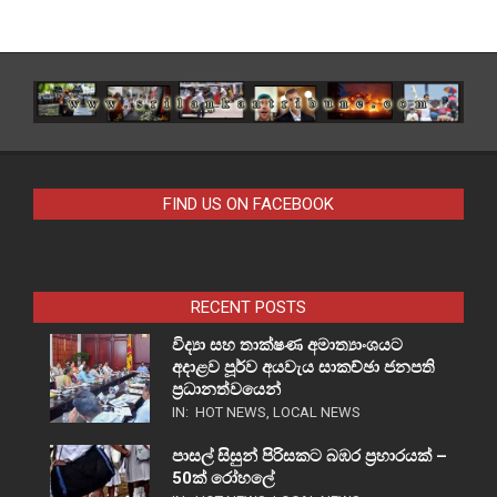
FIND US ON FACEBOOK
RECENT POSTS
විද්‍යා සහ තාක්ෂණ අමාත්‍යාංශයට
අදාළව පූර්ව අයවැය සාකච්ඡා ජනපති
ප්‍රධානත්වයෙන්
IN:
HOT NEWS
,
LOCAL NEWS
පාසල් සිසුන් පිරිසකට බඹර ප්‍රහාරයක් –
50ක් රෝහලේ