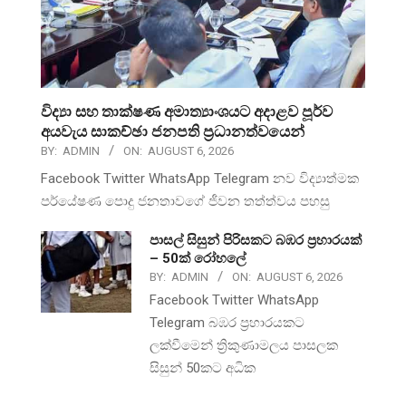
විද්‍යා සහ තාක්ෂණ අමාත්‍යාංශයට අදාළව පූර්ව
අයවැය සාකච්ඡා ජනපති ප්‍රධානත්වයෙන්
BY:
ADMIN
ON:
AUGUST 6, 2026
Facebook Twitter WhatsApp Telegram නව විද්‍යාත්මක
පර්යේෂණ පොදු ජනතාවගේ ජීවන තත්ත්වය පහසු
පාසල් සිසුන් පිරිසකට බඹර ප්‍රහාරයක්
– 50ක් රෝහලේ
BY:
ADMIN
ON:
AUGUST 6, 2026
Facebook Twitter WhatsApp
Telegram බඹර ප්‍රහාරයකට
ලක්වීමෙන් ත්‍රිකුණාමලය පාසලක
සිසුන් 50කට අධික