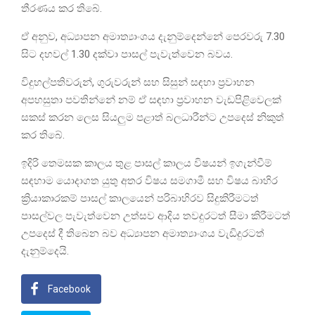
තීරණය කර තිබේ.
ඒ අනුව, අධ්‍යාපන අමාත්‍යාංශය දැනුම්දෙන්නේ පෙරවරු 7.30
සිට දහවල් 1.30 දක්වා පාසල් පැවැත්වෙන බවය.
විදුහල්පතිවරුන්, ගුරුවරුන් සහ සිසුන් සඳහා ප්‍රවාහන
අපහසුතා පවතින්නේ නම් ඒ සඳහා ප්‍රවාහන වැඩපිළිවෙලක්
සකස් කරන ලෙස සියලුම පළාත් බලධාරීන්ට උපදෙස් නිකුත්
කර තිබේ.
ඉදිරි තෙමසක කාලය තුළ පාසල් කාලය විෂයන් ඉගැන්වීම්
සඳහාම යොදාගත යුතු අතර විෂය සමගාමී සහ විෂය බාහිර
ක්‍රියාකාරකම් පාසල් කාලයෙන් පරිබාහිරව සිදුකිරීමටත්
පාසල්වල පැවැත්වෙන උත්සව ආදිය තවදුරටත් සීමා කිරීමටත්
උපදෙස් දී තිබෙන බව අධ්‍යාපන අමාත්‍යාංශය වැඩිදුරටත්
දැනුම්දෙයි.
Facebook