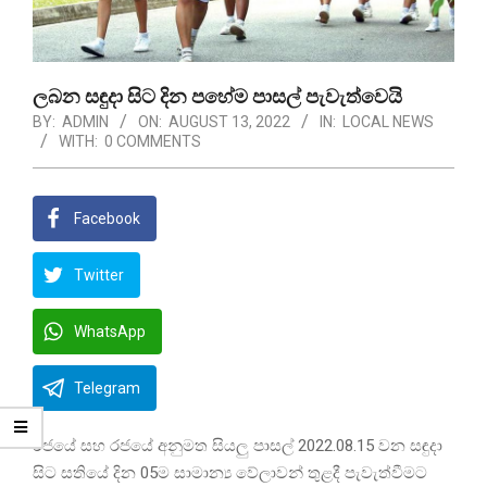
ලබන සඳුදා සිට දින පහේම පාසල් පැවැත්වෙයි
BY:
ADMIN
ON:
AUGUST 13, 2022
IN:
LOCAL NEWS
WITH:
0 COMMENTS
Facebook
Twitter
WhatsApp
Telegram
රජයේ සහ රජයේ අනුමත සියලු පාසල් 2022.08.15 වන සඳුදා
සිට සතියේ දින 05ම සාමාන්‍ය වේලාවන් තුළදී පැවැත්වීමට