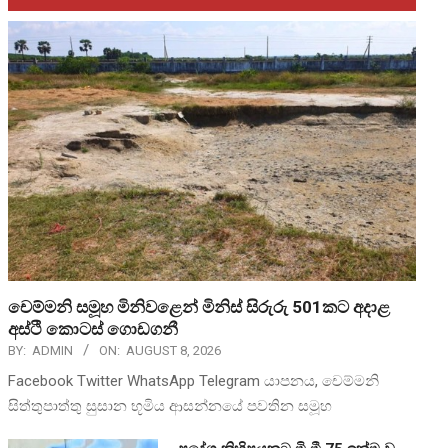
චෙම්මනි සමූහ මිනිවළෙන් මිනිස් සිරුරු 501කට අදාළ
අස්ථි කොටස් ගොඩගනී
BY:
ADMIN
ON:
AUGUST 8, 2026
Facebook Twitter WhatsApp Telegram යාපනය, චෙම්මනි
සිත්තුපාත්තු සුසාන භූමිය ආසන්නයේ පවතින සමූහ