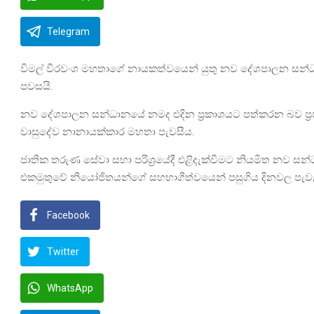
Telegram
විමල් වීරවංශ මහතාගේ නායකත්වයෙන් යුතු නව දේශපාලන සන්ධා
පවසයි.
නව දේශපාලන සන්ධානයේ නමද එදින ප්‍රකාශයට පත්කරන බව ප්‍රජාතන
වාසුදේව නානායක්කාර මහතා පැවසීය.
ජාතික තරුණ සේවා සභා පරිශ්‍රයේදී එළිදැක්වීමට නියමිත නව සන
එකමුතුවේ නියෝජිතයන්ගේ සහභාගීත්වයෙන් පසුගිය දිනවල පැවැ
Facebook
Twitter
WhatsApp