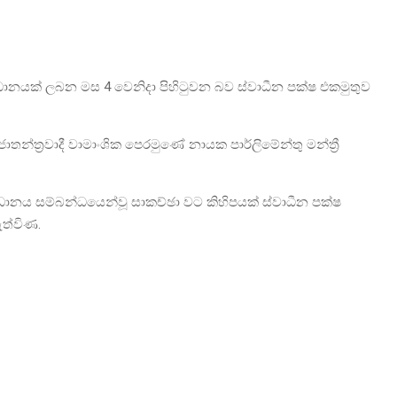
නයක් ලබන මස 4 වෙනිදා පිහිටුවන බව ස්වාධීන පක්ෂ එකමුතුව
්ත්‍රවාදී වාමාංශික පෙරමුණේ නායක පාර්ලිමේන්තු මන්ත්‍රී
්ධානය සම්බන්ධයෙන්වූ සාකච්ඡා වට කිහිපයක් ස්වාධීන පක්ෂ
ත්විණ.