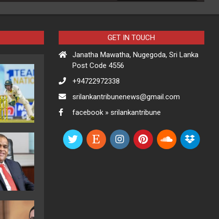
GET IN TOUCH
Janatha Mawatha, Nugegoda, Sri Lanka
Post Code 4556
+94722972338
srilankantribunenews@gmail.com
facebook » srilankantribune