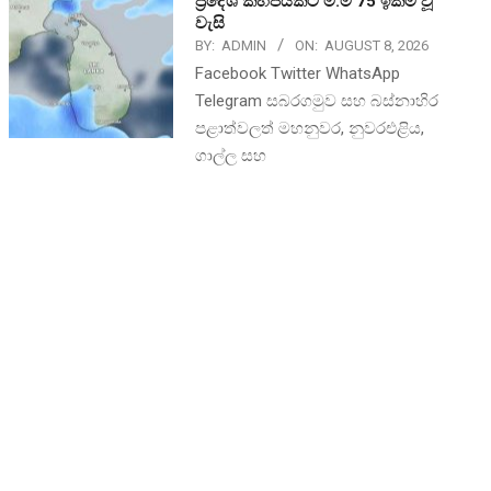
ප්‍රදේශ කිහිපයකට මි.මී 75 ඉක්ම වූ
වැසි
BY:
ADMIN
ON:
AUGUST 8, 2026
Facebook Twitter WhatsApp
Telegram සබරගමුව සහ බස්නාහිර
පළාත්වලත් මහනුවර, නුවරඑළිය,
ගාල්ල සහ