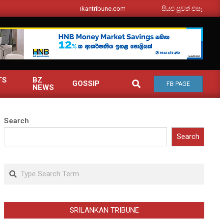
srilankantribune.com
සියළු පුවත් එසැනින් ඔබ වෙත
TS
BZ
SEARCH
GOSSIP
FB PAGE
NEWS
Search
Search
Search
SRILANKAN TRIBUNE