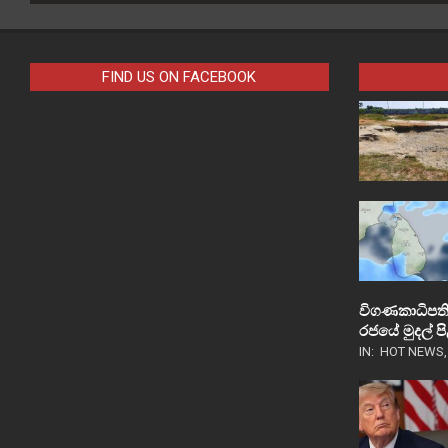
FIND US ON FACEBOOK
විගණකාධිපති
රජයේ මුදල් 
IN:
HOT NEWS