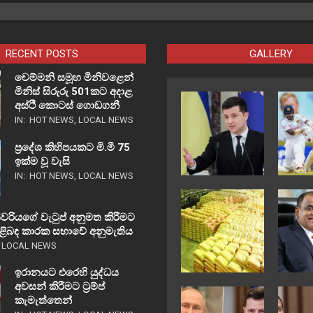
RECENT POSTS
GALLERY
චෙම්මනි සමූහ මිනිවළෙන්
මිනිස් සිරුරු 501කට අදාළ
අස්ථි කොටස් ගොඩගනී
IN:
HOT NEWS
,
LOCAL NEWS
ප්‍රදේශ කිහිපයකට මි.මී 75
ඉක්ම වූ වැසි
IN:
HOT NEWS
,
LOCAL NEWS
වරියගේ වැටුප් අනුමත කිරීමට
පිළිබඳ කාරක සභාවේ අනුමැතිය
,
LOCAL NEWS
ඉරානයට එරෙහි යුද්ධය
අවසන් කිරීමට ට්‍රම්ප්
කැමැත්තෙන්