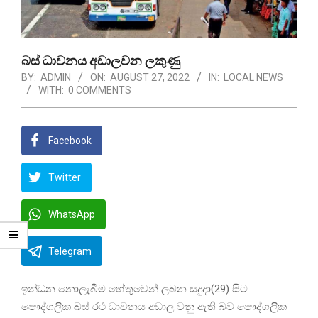
බස් ධාවනය අඩාලවන ලකුණු
BY:
ADMIN
ON:
AUGUST 27, 2022
IN:
LOCAL NEWS
WITH:
0 COMMENTS
Facebook
Twitter
WhatsApp
Telegram
ඉන්ධන නොලැබීම හේතුවෙන් ලබන සදුදා(29) සිට
පෞද්ගලික බස් රථ ධාවනය අඩාල වනු ඇති බව පෞද්ගලික