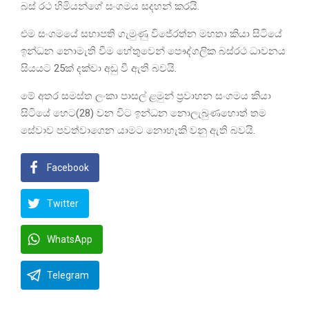
බස් රථ හිමියන්ගේ සංගමය සදහන් කරයි.
එම සංගමයේ සභාපති ගැමුණු විජේරත්න මහතා කියා සිටියේ
ඉන්ධන නොමැති වීම හේතුවෙන් පෞද්ගලික බස්රථ ධාවනය
සියයට 25ක් දක්වා අඩු වී ඇති බවයි.
මේ අතර සමස්ත ලංකා පාසල් ළමුන් ප්‍රවාහන සංගමය කියා
සිටියේ හෙට(28) වන විට ඉන්ධන නොලැබුණහොත් තම
සේවාව පවත්වාගෙන යාමට නොහැකි වනු ඇති බවයි.
Facebook
Twitter
WhatsApp
Telegram