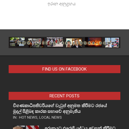
ඉරාන අනුග්‍රහය
FIND US ON FACEBOOK
RECENT POSTS
විගණකාධිපතිවරියගේ වැටුප් අනුමත කිරීමට රජයේ
මුදල් පිළිබඳ කාරක සභාවේ අනුමැතිය
IN:
HOT NEWS
,
LOCAL NEWS
ඉරානයට එරෙහි යුද්ධය අවසන් කිරීමට