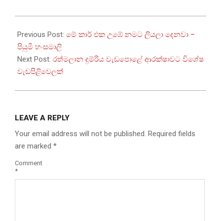
2022-
08-
Previous Post:
මේ කාර් එක උඹේ නමට ලියලා දෙනවා –
27
පියුමි හංසමාලි
Next Post:
රත්මලාන දුම්රිය වැඩපොළේ ආරක්ෂාවට විශේෂ
වැඩපිළිවෙලක්
LEAVE A REPLY
Your email address will not be published.
Required fields
are marked
*
Comment
*