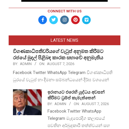
CONNECT WITH US
LATEST NEWS
විගණකාධිපතිවරියගේ වැටුප් අනුමත කිරීමට
රජයේ මුදල් පිළිබඳ කාරක සභාවේ අනුමැතිය
BY:
ADMIN
ON:
AUGUST 7, 2026
Facebook Twitter WhatsApp Telegram විගණකාධිපති
ධුරයේ වැටුප් හා දීමනා සම්බන්ධයෙන් දීර්ඝ වශයෙන්
ඉරානයට එරෙහි යුද්ධය අවසන්
කිරීමට ට්‍රම්ප් කැමැත්තෙන්
BY:
ADMIN
ON:
AUGUST 7, 2026
Facebook Twitter WhatsApp
Telegram මැදපෙරදිග කලාපයේ
පවතින අර්බුදකාරී තත්ත්වයන් සහ