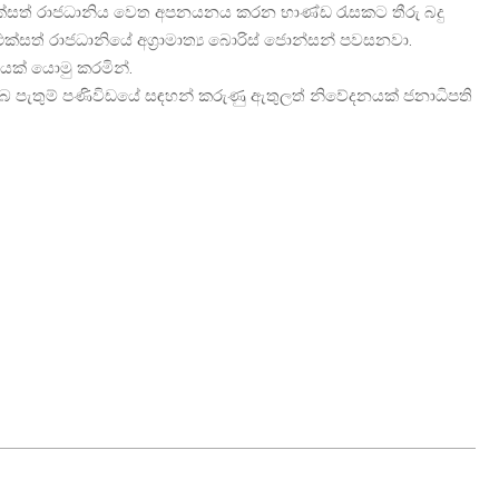
ක්සත් රාජධානිය වෙත අපනයනය කරන භාණ්ඩ රැසකට තීරු බදු
ව එක්සත් රාජධානියේ අග්‍රාමාත්‍ය බොරිස් ජොන්සන් පවසනවා.
ඩයක් යොමු කරමින්.
 ලද සුබ පැතුම් පණිවිඩයේ සඳහන් කරුණු ඇතුලත් නිවේදනයක් ජනාධිපති