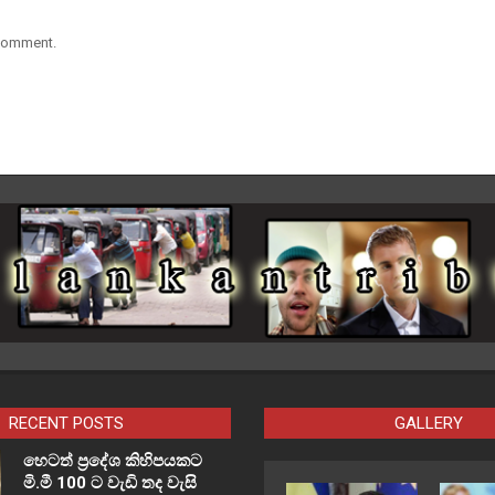
 comment.
RECENT POSTS
GALLERY
හෙටත් ප්‍රදේශ කිහිපයකට
මි.මී 100 ට වැඩි තද වැසි