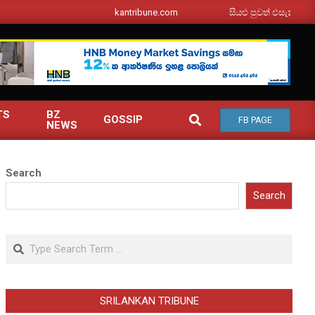
srilankantribune.com
සියළු පුවත් එසැනින් ඔබ වෙත
TS
BZ
SEARCH
GOSSIP
FB PAGE
NEWS
Search
Search
Search
SRILANKAN TRIBUNE