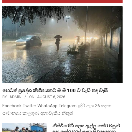
හෙටත් ප්‍රදේශ කිහිපයකට මි.මී 100 ට වැඩි තද වැසි
BY:
ADMIN
ON:
AUGUST 6, 2026
Facebook Twitter WhatsApp Telegram ඉදිරි පැය 36 සඳහා
සාමාන්‍යය කාලගුණ අනාවැකිය නිකුත්
නීතිවිරෝධී ලෙස ඇල්ලූ මෝර මසුන්
සහ මෝර වරල් සමග සිව්දෙනෙකු