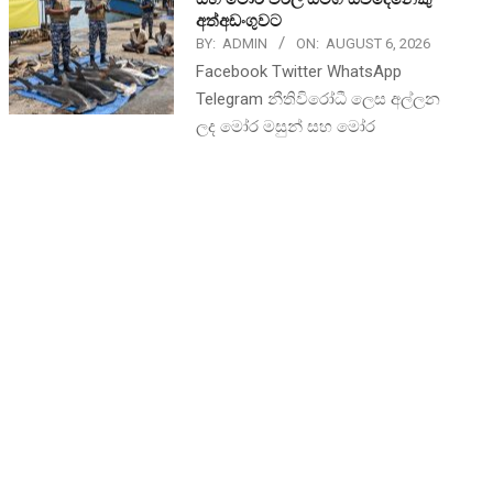
අත්අඩංගුවට
BY:
ADMIN
ON:
AUGUST 6, 2026
Facebook Twitter WhatsApp
Telegram නීතිවිරෝධී ලෙස අල්ලන
ලද මෝර මසුන් සහ මෝර