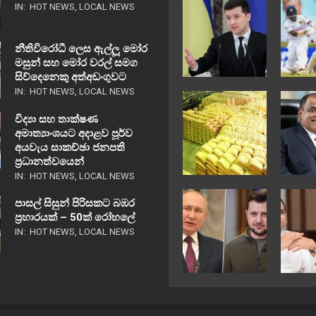
IN:
HOT NEWS
,
LOCAL NEWS
නීතිවිරෝධී ලෙස ඇල්ලූ මෝර
මසුන් සහ මෝර වරල් සමග
සිව්දෙනෙකු අත්අඩංගුවට
IN:
HOT NEWS
,
LOCAL NEWS
විද්‍යා සහ තාක්ෂණ
අමාත්‍යාංශයට අදාළව පූර්ව
අයවැය සාකච්ඡා ජනපති
ප්‍රධානත්වයෙන්
IN:
HOT NEWS
,
LOCAL NEWS
පාසල් සිසුන් පිරිසකට බඹර
ප්‍රහාරයක් – 50ක් රෝහලේ
IN:
HOT NEWS
,
LOCAL NEWS