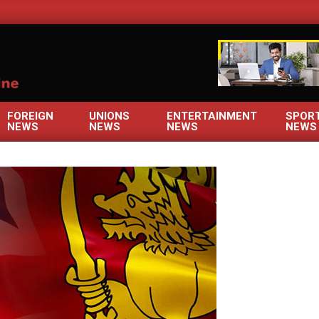
OM
FOREIGN
UNIONS
ENTERTAINMENT
SPOR
NEWS
NEWS
NEWS
NEWS
Primary
Navigation
Menu